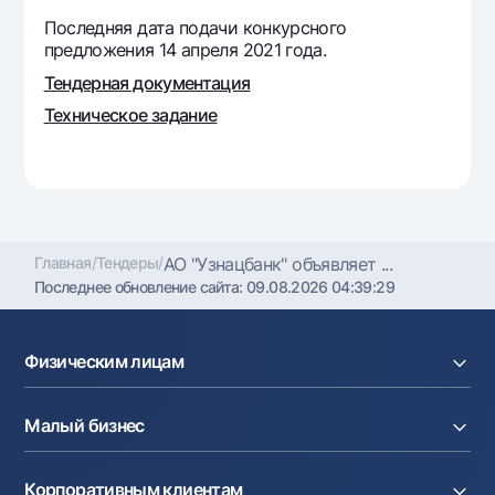
Офисы и банкоматы
Последняя дата подачи конкурсного
предложения 14 апреля 2021 года.
Согласие на обработку персональных данных
Тендерная документация
Следите за нами в соцсетях
Техническое задание
Контакт-центр
+998 78 148-00-10
1344
Главная
/
Тендеры
/
АО "Узнацбанк" объявляет ...
Последнее обновление сайта:
09.08.2026 04:39:29
Физическим лицам
Кредиты
Малый бизнес
Вклады
Карты
Расчетный счет
Курсы валют
Корпоративным клиентам