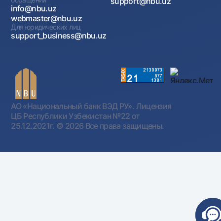
support@nbu.uz
info@nbu.uz
webmaster@nbu.uz
Для юридических лиц
support_business@nbu.uz
АО «Национальный банк ВЭД РУ». Лицензия
ЦБ Республики Узбекистан №22 от
25.12.2021г.
© 2026 Все права защищены.