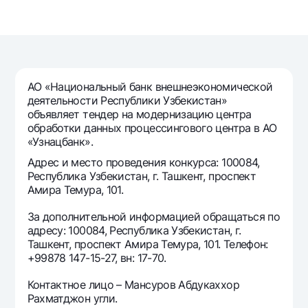
Путешественнику
National Green
До востребования USD
UzCard/HUMO
Эскроу-cчёт
Для всех USD
Visa
Золотой депозит
Тарифы
Visa FIFA
Золотые слитки от НБУ
Mastercard
АО «Национальный банк внешнеэкономической
Акции
Серебряный депозит
деятельности Республики Узбекистан»
Зарплатные
объявляет тендер на модернизацию центра
Мобильное приложение Milliy
Garmin pay
обработки данных процессингового центра в АО
«Узнацбанк».
Часто задаваемые вопросы
Адрес и место проведения конкурса: 100084,
Республика Узбекистан, г. Ташкент, проспект
Ищите по сайту
Амира Темура, 101.
За дополнительной информацией обращаться по
адресу: 100084, Республика Узбекистан, г.
Ташкент, проспект Амира Темура, 101. Телефон:
+99878 147-15-27, вн: 17-70.
Найти
Полезные ссылки
Часто задаваемые вопросы
Контактное лицо – Мансуров Абдукаххор
Рахматджон угли.
Пресс-центр