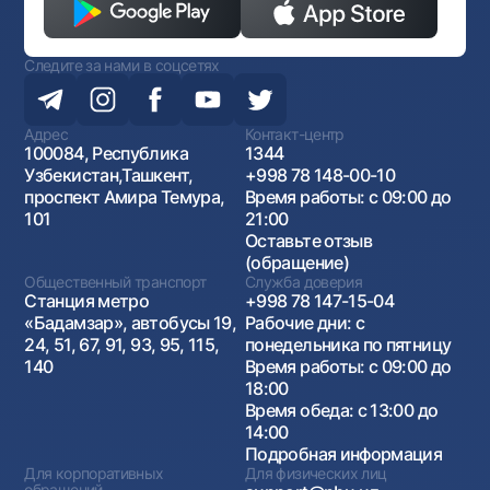
Следите за нами в соцсетях
Адрес
Контакт-центр
100084, Республика
1344
Узбекистан,Ташкент,
+998 78 148-00-10
проспект Амира Темура,
Время работы: с 09:00 до
101
21:00
Оставьте отзыв
(обращение)
Общественный транспорт
Служба доверия
Станция метро
+998 78 147-15-04
«Бадамзар», автобусы 19,
Рабочие дни: с
24, 51, 67, 91, 93, 95, 115,
понедельника по пятницу
140
Время работы: с 09:00 до
18:00
Время обеда: с 13:00 до
14:00
Подробная информация
Для корпоративных
Для физических лиц
обращений