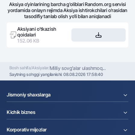
Aksiya o‘yinlarining barcha g'oliblari Random.org servisi
yordamida onlayn rejimda Aksiya ishtirokchilari o'rasidan
tasodifiy tanlab olish yo‘li bilan aniqlanadi
Aksiyani o'tkazish
qoidalari
152.06 KB
Bosh sahifa
/
Aksiyalar
/
Milliy sovgʻalar ulashmoq...
Saytning so'nggi yangilanishi:
08.08.2026 17:58:40
Jismoniy shaxslarga
Kreditlar
Kichik biznes
Omonatlar
Kartalar
Joriy hisob raqam
Pul oʻtkazmalari
Korporativ mijozlar
Kreditlar
Valyutalar kursi