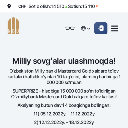
Sotib olish:
14 510
Sotish:
15 110
CHF
▲
▼
Onlayn-bank
Jismoniy shaxslarga (Milliy)
Jismoniy shaxslarga (Milliy
English
Oddiy versiya
English
Jismoniy shaxslarga
Kichik biznes uchun
Korporativ mijozl
Biznes uchun (iBank)
Biznes uchun (iBank)
Oq-qora versiya
Русский
Русский
Milliy sovgʻalar ulashmoqda!
Shaxsiy kabinet
Shaxsiy kabinet
Ovozni yoqish
Jismoniy shaxslarga
Oʻzbekiston Milliy banki Mastercard Gold xalqaro to‘lov
Kreditlar
kartalari haftalik oʻyinlari 10 ta g‘olibi, ularning har biriga 1
000 000 so‘mdan
Ipoteka
Omonatlar
SUPERPRIZE - hisobiga 15 000 000 soʻm toʻldirilgan
Avtokredit
Oʻzmilliybank Mastercard Gold xalqaro toʻlov kartasi!
Hamma uchun
Kartalar
Mikroqarz
Aksiyaning butun davri 4 bosqichga bo'lingan:
Jozibali
Bepul
Ta’lim krеditi
11) 05.12.2022y. – 11.12.2022y
Pul oʻtkazmalari
Vozmojno vse
Premial
Overdraft
2) 12.12.2022y. – 18.12.2022y
Talab qilib olinguncha
Valyutalar kursi