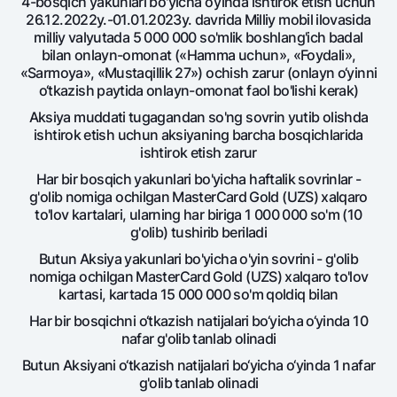
4-bosqich yakunlari bo'yicha o‘yinda ishtirok etish uchun
Ofis va bankomatlar
26.12.2022y.-01.01.2023y. davrida Milliy mobil ilovasida
milliy valyutada 5 000 000 so'mlik boshlang'ich badal
Shaxsiy ma'lumotlarni qayta ishlashga rozilik berish
bilan onlayn-omonat («Hamma uchun», «Foydali»,
«Sarmoya», «Mustaqillik 27») ochish zarur (onlayn o‘yinni
Bizni ijtimoiy tarmoqlarda kuzatib boring
o‘tkazish paytida onlayn-omonat faol bo'lishi kerak)
Aksiya muddati tugagandan so'ng sovrin yutib olishda
Aloqa markazi
ishtirok etish uchun aksiyaning barcha bosqichlarida
+998 78 148-00-10
1344
ishtirok etish zarur
Har bir bosqich yakunlari bo'yicha haftalik sovrinlar -
g'olib nomiga ochilgan MasterCard Gold (UZS) xalqaro
to'lov kartalari, ularning har biriga 1 000 000 so'm (10
g'olib) tushirib beriladi
Butun Aksiya yakunlari bo'yicha o'yin sovrini - g'olib
nomiga ochilgan MasterCard Gold (UZS) xalqaro to'lov
kartasi, kartada 15 000 000 so'm qoldiq bilan
Har bir bosqichni o‘tkazish natijalari bo‘yicha o‘yinda 10
nafar g'olib tanlab olinadi
Butun Aksiyani o‘tkazish natijalari bo‘yicha o‘yinda 1 nafar
g'olib tanlab olinadi