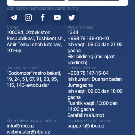
Bizni ijtimoiy tarmoqlarda kuzatib boring
Manzil
Aloqa markazi
100084, O‘zbekiston
1344
Respublikasi, Toshkent sh.,
+998 78 148-00-10
Amir Temur shoh ko‘chasi,
Ish vaqti: 09:00 dan 21:00
101-uy
gacha
Fikr bildiring (murojaat
qoldirish)
Jamoat transporti
Ishonch telefoni
"Bodomzor" metro bekati,
+998 78 147-15-04
19, 24, 51, 67, 91, 93, 95,
Ish kunlari: Dushanbadan
115, 140-avtobuslar
Jumagacha
Ish vaqti: 09:00 dan 18:00
gacha
Tushlik vaqti: 13:00 dan
14:00 gacha
Batafsil maʼlumot
Korporativ murojatlar uchun
Jismoniy shaxslar uchun
info@nbu.uz
support@nbu.uz
webmaster@nbu.uz