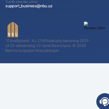
Yuridik shaxslar uchun
support_business@nbu.uz
"O'zmilliybank" AJ. OʻzR Markaziy bankning 2021-
yil 25-dekabrdagi 22-sonli litsenziyasi.
© 2026
Barcha huquqlar himoyalangan.