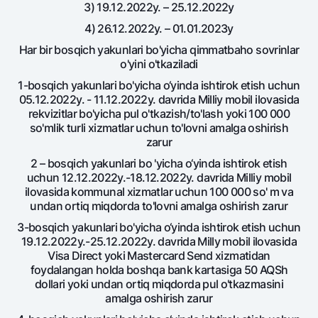
Sayohatchiga
National Green
3) 19.12.2022y. – 25.12.2022y
Yevro
UzCard/HUMO
Eskrou hisobvarag‘i
4) 26.12.2022y. – 01.01.2023y
Hamma uchun USD uchun
Visa
Har bir bosqich yakunlari bo'yicha qimmatbaho sovrinlar
Talab qilib olinguncha USD
Tariflar
o'yini o'tkaziladi
Visa FIFA
Oltin omonat
1-bosqich yakunlari bo'yicha o‘yinda ishtirok etish uchun
Mastercard
Aksiyalar
NBU’dan oltin quymalar
05.12.2022y. - 11.12.2022y. davrida Milliy mobil ilovasida
Ish haqi
rekvizitlar bo'yicha pul o'tkazish/to'lash yoki 100 000
Kumush omonat
Milliy mobil ilovasi
so'mlik turli xizmatlar uchun to'lovni amalga oshirish
Garmin pay
zarur
Ko'p beriladigan savollar
2 – bosqich yakunlari bo 'yicha o‘yinda ishtirok etish
uchun 12.12.2022y.-18.12.2022y. davrida Milliy mobil
ilovasida kommunal xizmatlar uchun 100 000 so' m va
Sayt bo‘yicha qidiring
undan ortiq miqdorda to'lovni amalga oshirish zarur
3-bosqich yakunlari bo'yicha o‘yinda ishtirok etish uchun
19.12.2022y.-25.12.2022y. davrida Milly mobil ilovasida
Visa Direct yoki Mastercard Send xizmatidan
foydalangan holda boshqa bank kartasiga 50 AQSh
Qidirish
Foydali havolalar
dollari yoki undan ortiq miqdorda pul o'tkazmasini
Ko'p beriladigan savollar
amalga oshirish zarur
Matbuot markazi