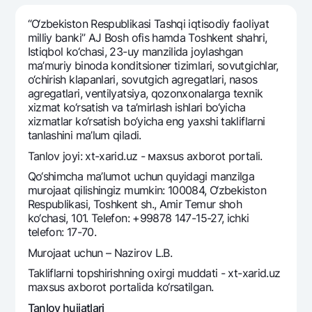
Sayohatchiga
National Green
Yevro
UzCard/HUMO
“O‘zbekiston Respublikasi Tashqi iqtisodiy faoliyat
Eskrou hisobvarag‘i
Hamma uchun USD uchun
milliy banki” AJ Bosh ofis hamda Toshkent shаhri,
Visa
Istiqbol ko‘chasi, 23-uy manzilida joylashgan
Talab qilib olinguncha USD
Tariflar
Visa FIFA
ma’muriy binoda konditsioner tizimlari, sovutgichlar,
Oltin omonat
o‘chirish klapanlari, sovutgich agregatlari, nasos
Mastercard
Aksiyalar
agregatlari, ventilyatsiya, qozonxonalarga texnik
NBU’dan oltin quymalar
Ish haqi
xizmat ko‘rsatish va ta’mirlash ishlari bo‘yicha
Kumush omonat
Milliy mobil ilovasi
xizmatlar ko‘rsatish bo‘yicha eng yaxshi takliflarni
Garmin pay
tanlashini ma’lum qiladi.
Ko'p beriladigan savollar
Tanlov joyi: xt-xarid.uz - мaxsus axborot portali.
Qo‘shimcha ma’lumot uchun quyidagi manzilga
Sayt bo‘yicha qidiring
murojaat qilishingiz mumkin: 100084, O‘zbekiston
Respublikasi, Toshkent sh., Amir Temur shoh
ko‘chasi, 101. Telefon: +99878 147-15-27, ichki
telefon: 17-70.
Murojaat uchun – Nazirov L.B.
Qidirish
Foydali havolalar
Takliflarni topshirishning oxirgi muddati - xt-xarid.uz
Ko'p beriladigan savollar
maxsus axborot portalida ko‘rsatilgan.
Matbuot markazi
Tanlov hujjatlari