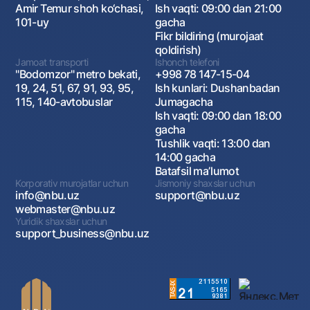
Amir Temur shoh ko‘chasi,
Ish vaqti: 09:00 dan 21:00
101-uy
gacha
Fikr bildiring (murojaat
qoldirish)
Jamoat transporti
Ishonch telefoni
"Bodomzor" metro bekati,
+998 78 147-15-04
19, 24, 51, 67, 91, 93, 95,
Ish kunlari: Dushanbadan
115, 140-avtobuslar
Jumagacha
Ish vaqti: 09:00 dan 18:00
gacha
Tushlik vaqti: 13:00 dan
14:00 gacha
Batafsil maʼlumot
Korporativ murojatlar uchun
Jismoniy shaxslar uchun
info@nbu.uz
support@nbu.uz
webmaster@nbu.uz
Yuridik shaxslar uchun
support_business@nbu.uz