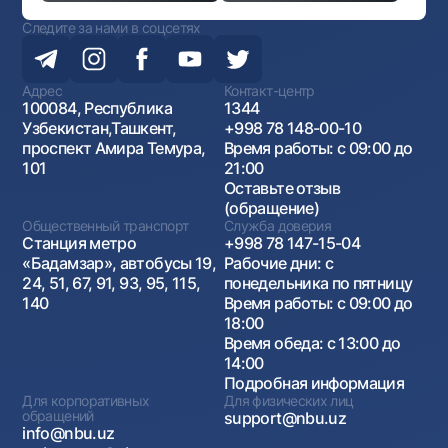
Следите за нами в соцсетях
Адрес
Контакт-центр
100084, Республика
1344
Узбекистан,Ташкент,
+998 78 148-00-10
проспект Амира Темура,
Время работы: с 09:00 до
101
21:00
Оставьте отзыв
(обращение)
Общественный транспорт
Служба доверия
Станция метро
+998 78 147-15-04
«Бадамзар», автобусы 19,
Рабочие дни: с
24, 51, 67, 91, 93, 95, 115,
понедельника по пятницу
140
Время работы: с 09:00 до
18:00
Время обеда: с 13:00 до
14:00
Подробная информация
Для корпоративных
Для физических лиц
обращений
support@nbu.uz
info@nbu.uz