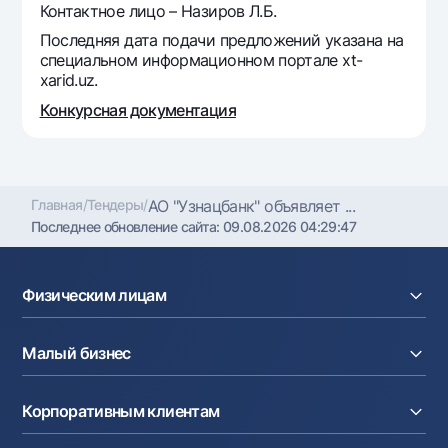
Контактное лицо – Назиров Л.Б.
Офисы и банкоматы
Последняя дата подачи предложений указана на
Согласие на обработку персональных данных
специальном информационном портале xt-
xarid.uz.
Следите за нами в соцсетях
Конкурсная документация
Контакт-центр
+998 78 148-00-10
1344
Главная
/
Тендеры
/
АО "Узнацбанк" объявляет ...
Последнее обновление сайта:
09.08.2026 04:29:47
Физическим лицам
Кредиты
Малый бизнес
Вклады
Карты
Расчетный счет
Курсы валют
Корпоративным клиентам
Кредиты
Денежные переводы
Эквайринг
Тарифы