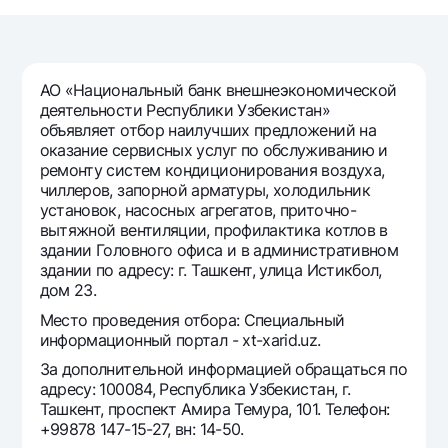
Путешественнику
National Green
До востребования USD
UzCard/HUMO
Эскроу-cчёт
Для всех USD
Visa
Золотой депозит
Тарифы
АО «Национальный банк внешнеэкономической
Visa FIFA
Золотые слитки от НБУ
деятельности Республики Узбекистан»
Mastercard
Акции
объявляет отбор наилучших предложений на
Серебряный депозит
оказание сервисных услуг по обслуживанию и
Зарплатные
ремонту систем кондиционирования воздуха,
Мобильное приложение Milliy
Garmin pay
чиллеров, запорной арматуры, холодильник
установок, насосных агрегатов, приточно-
Часто задаваемые вопросы
вытяжной вентиляции, профилактика котлов в
здании Головного офиса и в административном
здании по адресу: г. Ташкент, улица Истикбол,
Ищите по сайту
дом 23.
Место проведения отбора: Специальный
информационный портал - xt-xarid.uz.
За дополнительной информацией обращаться по
Найти
Полезные ссылки
адресу: 100084, Республика Узбекистан, г.
Часто задаваемые вопросы
Ташкент, проспект Амира Темура, 101. Телефон:
+99878 147-15-27, вн: 14-50.
Пресс-центр