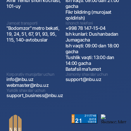
Amir Temur shoh ko‘chasi,
Ish vaqti: 09:00 dan 21:00
101-uy
gacha
Fikr bildiring (murojaat
qoldirish)
Jamoat transporti
Ishonch telefoni
"Bodomzor" metro bekati,
+998 78 147-15-04
19, 24, 51, 67, 91, 93, 95,
Ish kunlari: Dushanbadan
115, 140-avtobuslar
Jumagacha
Ish vaqti: 09:00 dan 18:00
gacha
Tushlik vaqti: 13:00 dan
14:00 gacha
Batafsil maʼlumot
Korporativ murojatlar uchun
Jismoniy shaxslar uchun
info@nbu.uz
support@nbu.uz
webmaster@nbu.uz
Yuridik shaxslar uchun
support_business@nbu.uz