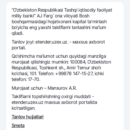
Sayohatchiga
National Green
Yevro
UzCard/HUMO
“O‘zbekiston Respublikasi Tashqi iqtisodiy faoliyat
Eskrou hisobvarag‘i
Hamma uchun USD uchun
milliy banki” AJ Farg`ona viloyati Bosh
Visa
boshqarmasidagi hojatxonani kapital ta'mirlash
Talab qilib olinguncha USD
Tariflar
Visa FIFA
bo‘yicha eng yaxshi takliflarni tanlashini ma’lum
Oltin omonat
qiladi.
Mastercard
Aksiyalar
NBU’dan oltin quymalar
Tanlov joyi: etender.uzex.uz. - мaxsus axborot
Ish haqi
portali.
Kumush omonat
Milliy mobil ilovasi
Garmin pay
Qo‘shimcha ma’lumot uchun quyidagi manzilga
murojaat qilishingiz mumkin: 100084, O‘zbekiston
Ko'p beriladigan savollar
Respublikasi, Toshkent sh., Amir Temur shoh
ko‘chasi, 101. Telefon: +99878 147-15-27, ichki
Sayt bo‘yicha qidiring
telefon: 17-70.
Murojaat uchun – Mansurov A.R.
Takliflarni topshirishning oxirgi muddati -
etender.uzex.uz maxsus axborot portalida
ko‘rsatilgan.
Qidirish
Foydali havolalar
Tanlov hujjatlari
Ko'p beriladigan savollar
Smeta
Matbuot markazi