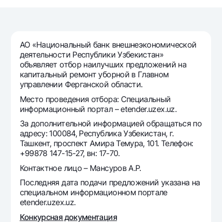
Путешественнику
National Green
До востребования USD
UzCard/HUMO
Эскроу-cчёт
Для всех USD
Visa
Золотой депозит
Тарифы
АО «Национальный банк внешнеэкономической
Visa Champion
Золотые слитки от НБУ
деятельности Республики Узбекистан»
Mastercard
Акции
объявляет отбор наилучших предложений на
Серебряный депозит
капитальный ремонт уборной в Главном
Зарплатные
управлении Ферганской области.
Мобильное приложение Milliy
Garmin pay
Место проведения отбора: Специальный
Часто задаваемые вопросы
информационный портал – etender.uzex.uz.
За дополнительной информацией обращаться по
адресу: 100084, Республика Узбекистан, г.
Ищите по сайту
Ташкент, проспект Амира Темура, 101. Телефон:
+99878 147-15-27, вн: 17-70.
Контактное лицо – Мансуров А.Р.
Последняя дата подачи предложений указана на
Найти
Полезные ссылки
специальном информационном портале
Часто задаваемые вопросы
etender.uzex.uz.
Пресс-центр
Конкурсная документация