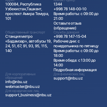
100084, Республика
1344
Узбекистан,Ташкент,
+998 78 148-00-10
проспект Амира Темура,
Время работы: с 09:00 до
101
21:00
Оставьте отзыв
(обращение)
Общественный транспорт
Служба доверия
Станция метро
+998 78 147-15-04
«Бадамзар», автобусы 19,
Рабочие дни: с
24, 51, 67, 91, 93, 95, 115,
понедельника по пятницу
140
Время работы: с 09:00 до
18:00
Время обеда: с 13:00 до
14:00
Подробная информация
Для корпоративных
Для физических лиц
обращений
support@nbu.uz
info@nbu.uz
webmaster@nbu.uz
Для юридических лиц
support_business@nbu.uz