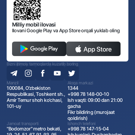
O‘zbekiston Tasviriy san’at galereyasi
Sayt haritasi
O'zbekiston Respublikasi Tashqi Iqtisodiy Faoliyat Milliy
Bankining ish tartibi va rejimi
Ochiq ma'lumotlar
Monopoliyaga qarshi komplaens
Milliy mobil ilovasi
Ilovani Google Play va App Store orqali yuklab oling
Bizni ijtimoiy tarmoqlarda kuzatib boring
Manzil
Aloqa markazi
100084, O‘zbekiston
1344
Respublikasi, Toshkent sh.,
+998 78 148-00-10
Amir Temur shoh ko‘chasi,
Ish vaqti: 09:00 dan 21:00
101-uy
gacha
Fikr bildiring (murojaat
qoldirish)
Jamoat transporti
Ishonch telefoni
"Bodomzor" metro bekati,
+998 78 147-15-04
19, 24, 51, 67, 91, 93, 95,
Ish kunlari: Dushanbadan