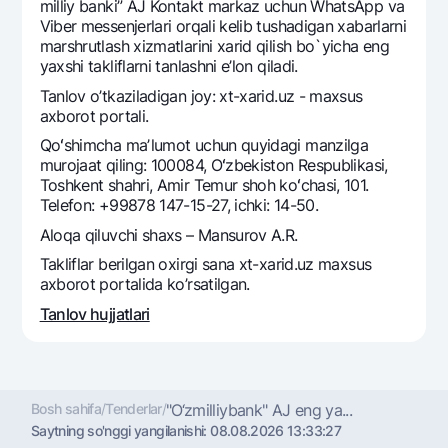
Sayohatchiga
National Green
milliy banki” AJ Kontakt markaz uchun WhatsApp va
Yevro
Viber messenjerlari orqali kelib tushadigan xabarlarni
UzCard/HUMO
Eskrou hisobvarag‘i
marshrutlash xizmatlarini xarid qilish bo`yicha eng
Hamma uchun USD uchun
Visa
yaxshi takliflarni tanlashni e’lon qiladi.
Talab qilib olinguncha USD
Tariflar
Visa FIFA
Tanlov o’tkaziladigan joy: xt-xarid.uz - maxsus
Oltin omonat
axborot portali.
Mastercard
Aksiyalar
NBU’dan oltin quymalar
Qoʻshimcha maʼlumot uchun quyidagi manzilga
Ish haqi
murojaat qiling: 100084, Oʻzbekiston Respublikasi,
Kumush omonat
Milliy mobil ilovasi
Garmin pay
Toshkent shahri, Amir Temur shoh koʻchasi, 101.
Telefon: +99878 147-15-27, ichki: 14-50.
Ko'p beriladigan savollar
Aloqa qiluvchi shaxs – Mansurov A.R.
Takliflar berilgan oxirgi sana xt-xarid.uz maxsus
Sayt bo‘yicha qidiring
axborot portalida ko’rsatilgan.
Tanlov hujjatlari
Qidirish
Foydali havolalar
Ko'p beriladigan savollar
Bosh sahifa
/
Tenderlar
/
"O‘zmilliybank" AJ eng ya...
Saytning so'nggi yangilanishi:
08.08.2026 13:33:27
Matbuot markazi