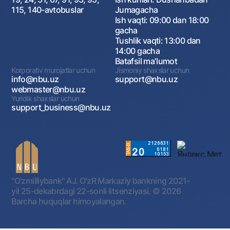
115, 140-avtobuslar
Jumagacha
Ish vaqti: 09:00 dan 18:00
gacha
Tushlik vaqti: 13:00 dan
14:00 gacha
Batafsil maʼlumot
Korporativ murojatlar uchun
Jismoniy shaxslar uchun
info@nbu.uz
support@nbu.uz
webmaster@nbu.uz
Yuridik shaxslar uchun
support_business@nbu.uz
"O'zmilliybank" AJ. OʻzR Markaziy bankning 2021-
yil 25-dekabrdagi 22-sonli litsenziyasi.
© 2026
Barcha huquqlar himoyalangan.