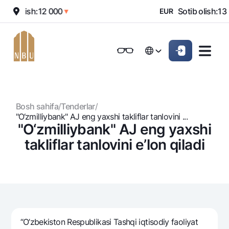
0
Sotish:
12 000
Sotib olish:
13 
▲
▼
EUR
Onlayn-bank
Jismoniy shaxslarga (Milliy)
Jismoniy shaxslarga (Milliy
Oddiy versiya
Русский
Jismoniy shaxslarga
Kichik biznes uchun
Korporativ mijozl
Русский
Biznes uchun (iBank)
Biznes uchun (iBank)
Oq-qora versiya
Bosh sahifa
/
Tenderlar
/
Shaxsiy kabinet
Shaxsiy kabinet
Ovozni yoqish
Jismoniy shaxslarga
"O‘zmilliybank" AJ eng yaxshi takliflar tanlovini ...
"O‘zmilliybank" AJ eng yaxshi
Kreditlar
takliflar tanlovini e’lon qiladi
Ipoteka
Omonatlar
Avtokredit
Hamma uchun
Kartalar
Mikroqarz
Jozibali
Bepul
Ta’lim krеditi
Pul oʻtkazmalari
Vozmojno vse
Premial
Overdraft
“O’zbekiston Respublikasi Tashqi iqtisodiy faoliyat
Talab qilib olinguncha
Valyutalar kursi