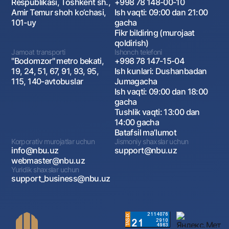
Respublikasi, Toshkent sh.,
+998 78 148-00-10
Amir Temur shoh ko‘chasi,
Ish vaqti: 09:00 dan 21:00
101-uy
gacha
Fikr bildiring (murojaat
qoldirish)
Jamoat transporti
Ishonch telefoni
"Bodomzor" metro bekati,
+998 78 147-15-04
19, 24, 51, 67, 91, 93, 95,
Ish kunlari: Dushanbadan
115, 140-avtobuslar
Jumagacha
Ish vaqti: 09:00 dan 18:00
gacha
Tushlik vaqti: 13:00 dan
14:00 gacha
Batafsil maʼlumot
Korporativ murojatlar uchun
Jismoniy shaxslar uchun
info@nbu.uz
support@nbu.uz
webmaster@nbu.uz
Yuridik shaxslar uchun
support_business@nbu.uz