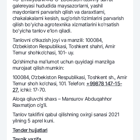
Sayohatchiga
National Green
Yevro
galereyasi hududida maysazorlarni, yashil
UzCard/HUMO
maydonlarni parvarish qilish va daraxtlarni,
Eskrou hisobvarag‘i
Hamma uchun USD uchun
chakalakalarni kesish, sug'orish tizimlarini parvarish
Visa
Talab qilib olinguncha USD
qilish bo'yicha agrotexnika xizmatlarini ko'rsatish
Tariflar
Visa FIFA
bo'yicha tanlov e'lon qiladi.
Oltin omonat
Mastercard
Aksiyalar
Tanlovni o‘tkazish joyi va manzili: 100084,
NBU’dan oltin quymalar
O‘zbekiston Respublikasi, Toshkent shahri, Amir
Ish haqi
Kumush omonat
Tеmur shohko‘chasi, 101- uy.
Milliy mobil ilovasi
Garmin pay
Qo‘shimcha ma'lumot uchun quyidagi manzilga
Ko'p beriladigan savollar
murojaat qilish mumkin:
100084, O‘zbekiston Respublikasi, Toshkent sh., Amir
Temur shoh ko‘chasi, 101. Telefon:
+99878 147-15-
Sayt bo‘yicha qidiring
27
, ichki: 17-70.
Aloqa qiluvchi shaxs – Mansurov Abduqahhor
Raxmatjon o‘g‘li.
Tanlov taklifini qabul qilishning oxirgi sanasi 2021
Qidirish
Foydali havolalar
yilning 5 aprel kuni.
Ko'p beriladigan savollar
Tender hujjatlari
Matbuot markazi
Texnik vazifa