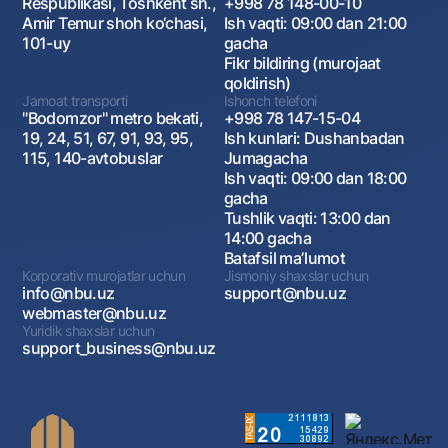
Respublikasi, Toshkent sh.,
+998 78 148-00-10
Amir Temur shoh ko‘chasi,
Ish vaqti: 09:00 dan 21:00
101-uy
gacha
Fikr bildiring (murojaat
qoldirish)
Jamoat transporti
Ishonch telefoni
"Bodomzor" metro bekati,
+998 78 147-15-04
19, 24, 51, 67, 91, 93, 95,
Ish kunlari: Dushanbadan
115, 140-avtobuslar
Jumagacha
Ish vaqti: 09:00 dan 18:00
gacha
Tushlik vaqti: 13:00 dan
14:00 gacha
Batafsil maʼlumot
Korporativ murojatlar uchun
Jismoniy shaxslar uchun
info@nbu.uz
support@nbu.uz
webmaster@nbu.uz
Yuridik shaxslar uchun
support_business@nbu.uz