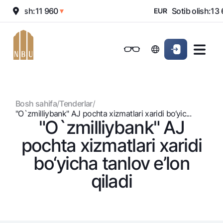
Sotish:
11 960
Sotib olish:
13 6
▲
▼
EUR
Onlayn-bank
Jismoniy shaxslarga (Milliy)
Jismoniy shaxslarga (Milliy
Oddiy versiya
Jismoniy shaxslarga
Kichik biznes uchun
Korporativ mijozl
Biznes uchun (iBank)
Biznes uchun (iBank)
Oq-qora versiya
Bosh sahifa
/
Tenderlar
/
Shaxsiy kabinet
Shaxsiy kabinet
Ovozni yoqish
Jismoniy shaxslarga
"O`zmilliybank" AJ pochta xizmatlari xaridi bo‘yic...
"O`zmilliybank" AJ
Kreditlar
pochta xizmatlari xaridi
Ipoteka
Omonatlar
bo‘yicha tanlov e’lon
Avtokredit
Hamma uchun
qiladi
Kartalar
Mikroqarz
Jozibali
Bepul
Ta’lim krеditi
Pul oʻtkazmalari
Vozmojno vse
Premial
Overdraft
Talab qilib olinguncha
Valyutalar kursi