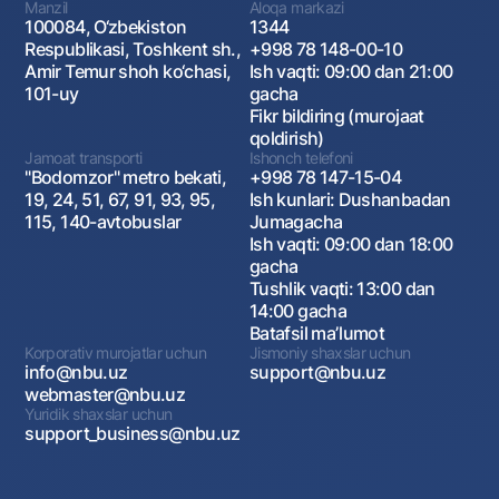
Manzil
Aloqa markazi
100084, O‘zbekiston
1344
Respublikasi, Toshkent sh.,
+998 78 148-00-10
Amir Temur shoh ko‘chasi,
Ish vaqti: 09:00 dan 21:00
101-uy
gacha
Fikr bildiring (murojaat
qoldirish)
Jamoat transporti
Ishonch telefoni
"Bodomzor" metro bekati,
+998 78 147-15-04
19, 24, 51, 67, 91, 93, 95,
Ish kunlari: Dushanbadan
115, 140-avtobuslar
Jumagacha
Ish vaqti: 09:00 dan 18:00
gacha
Tushlik vaqti: 13:00 dan
14:00 gacha
Batafsil maʼlumot
Korporativ murojatlar uchun
Jismoniy shaxslar uchun
info@nbu.uz
support@nbu.uz
webmaster@nbu.uz
Yuridik shaxslar uchun
support_business@nbu.uz