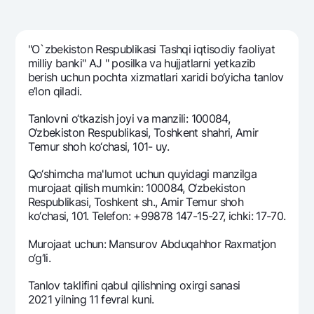
Sayohatchiga
National Green
Yevro
UzCard/HUMO
Eskrou hisobvarag‘i
Hamma uchun USD uchun
Visa
"O`zbekiston Respublikasi Tashqi iqtisodiy faoliyat
Talab qilib olinguncha USD
Tariflar
milliy banki" AJ " posilka va hujjatlarni yetkazib
Visa FIFA
Oltin omonat
bеrish uchun pochta xizmatlari xaridi bo‘yicha tanlov
Mastercard
Aksiyalar
e’lon qiladi.
NBU’dan oltin quymalar
Ish haqi
Kumush omonat
Tanlovni o‘tkazish joyi va manzili: 100084,
Milliy mobil ilovasi
Garmin pay
O‘zbekiston Respublikasi, Toshkent shahri, Amir
Tеmur shoh ko‘chasi, 101- uy.
Ko'p beriladigan savollar
Qo‘shimcha ma'lumot uchun quyidagi manzilga
murojaat qilish mumkin: 100084, O‘zbekiston
Sayt bo‘yicha qidiring
Respublikasi, Toshkent sh., Amir Temur shoh
ko‘chasi, 101. Telefon: +99878 147-15-27, ichki: 17-70.
Murojaat uchun: Mansurov Abduqahhor Raxmatjon
o‘g‘li.
Qidirish
Foydali havolalar
Ko'p beriladigan savollar
Tanlov taklifini qabul qilishning oxirgi sanasi
2021 yilning 11 fevral kuni.
Matbuot markazi