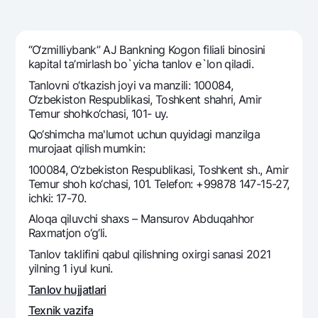
Sayohatchiga
National Green
Yevro
UzCard/HUMO
Eskrou hisobvarag‘i
Hamma uchun USD uchun
Visa
“O‘zmilliybank” AJ Bankning Kogon filiali binosini
Talab qilib olinguncha USD
Tariflar
kapital ta’mirlash bo`yicha tanlov e`lon qiladi.
Visa FIFA
Oltin omonat
Tanlovni o‘tkazish joyi va manzili: 100084,
Mastercard
Aksiyalar
NBU’dan oltin quymalar
O‘zbekiston Respublikasi, Toshkent shahri, Amir
Ish haqi
Tеmur shohko‘chasi, 101- uy.
Kumush omonat
Milliy mobil ilovasi
Garmin pay
Qo‘shimcha ma'lumot uchun quyidagi manzilga
murojaat qilish mumkin:
Ko'p beriladigan savollar
100084, O‘zbekiston Respublikasi, Toshkent sh., Amir
Temur shoh ko‘chasi, 101. Telefon: +99878 147-15-27,
Sayt bo‘yicha qidiring
ichki: 17-70.
Aloqa qiluvchi shaxs – Mansurov Abduqahhor
Raxmatjon o‘g‘li.
Tanlov taklifini qabul qilishning oxirgi sanasi 2021
yilning 1 iyul kuni.
Qidirish
Foydali havolalar
Ko'p beriladigan savollar
Tanlov hujjatlari
Matbuot markazi
Texnik vazifa