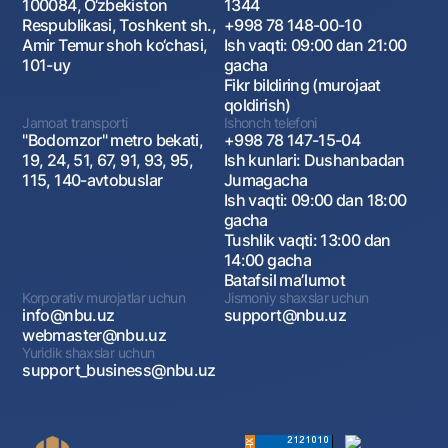
100084, O‘zbekiston
1344
Respublikasi, Toshkent sh.,
+998 78 148-00-10
Amir Temur shoh ko‘chasi,
Ish vaqti: 09:00 dan 21:00
101-uy
gacha
Fikr bildiring (murojaat
qoldirish)
Jamoat transporti
Ishonch telefoni
"Bodomzor" metro bekati,
+998 78 147-15-04
19, 24, 51, 67, 91, 93, 95,
Ish kunlari: Dushanbadan
115, 140-avtobuslar
Jumagacha
Ish vaqti: 09:00 dan 18:00
gacha
Tushlik vaqti: 13:00 dan
14:00 gacha
Batafsil maʼlumot
Korporativ murojatlar uchun
Jismoniy shaxslar uchun
info@nbu.uz
support@nbu.uz
webmaster@nbu.uz
Yuridik shaxslar uchun
support_business@nbu.uz