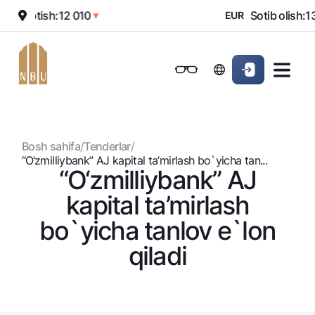
00
Sotish:
12 010
Sotib olish:
13
▲
▼
EUR
Onlayn-bank
Jismoniy shaxslarga (Milliy)
Jismoniy shaxslarga (Milliy
Oddiy versiya
Jismoniy shaxslarga
Kichik biznes uchun
Korporativ mijozl
Biznes uchun (iBank)
Biznes uchun (iBank)
Oq-qora versiya
Bosh sahifa
/
Tenderlar
/
Shaxsiy kabinet
Shaxsiy kabinet
Ovozni yoqish
Jismoniy shaxslarga
“O‘zmilliybank” AJ kapital ta’mirlash bo`yicha tan...
“O‘zmilliybank” AJ
Kreditlar
kapital ta’mirlash
Ipoteka
Omonatlar
bo`yicha tanlov e`lon
Avtokredit
Hamma uchun
qiladi
Kartalar
Mikroqarz
Jozibali
Bepul
Ta’lim krеditi
Pul oʻtkazmalari
Vozmojno vse
Premial
Overdraft
Talab qilib olinguncha
Valyutalar kursi