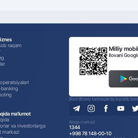
biznes
isob raqam
Milliy mobil
r
Ilovani Googl
ng
lar
operatsiyalari
t-banking
oling
Bizni ijtimoiy tarmoqlarda kuzatib bor
qida ma'lumot
qida
Aloqa markazi
rlar va investorlarga
1344
 markazi
+998 78 148-00-10
ar