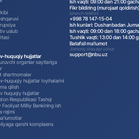
Ish vaqti: 09:00 dan 21:00 gach
Fikr bildiring (murojaat qoldirish
kibi
Ishonch telefoni
shqaruvi
+998 78 147-15-04
rrupsiya
Ish kunlari: Dushanbadan Jum
tiv uslub
Ish vaqti: 09:00 dan 18:00 gach
itasi
Tushlik vaqti: 13:00 dan 14:00 
Batafsil maʼlumot
Jismoniy shaxslar uchun
support@nbu.uz
v-huquqiy hujjatlar
uruvchi organlar saytlariga
r
t shartnomalar
-huquqiy hujjatlar loyihalarini
a qilish
 huquqiy hujjatlar
ston Respublikasi Tashqi
y Faoliyat Milliy Bankining ish
a rejimi
a'lumotlar
iyaga qarshi komplaens