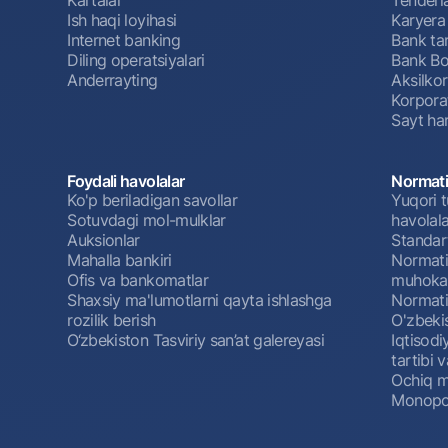
Ish haqi loyihasi
Karyera
Internet banking
Bank tar
Diling operatsiyalari
Bank Bo
Anderrayting
Aksilko
Korpora
Sayt har
Foydali havolalar
Normati
Ko'p beriladigan savollar
Yuqori t
Sotuvdagi mol-mulklar
havolala
Auksionlar
Standar
Mahalla bankiri
Normativ
Ofis va bankomatlar
muhokam
Shaxsiy ma'lumotlarni qayta ishlashga
Normativ
rozilik berish
O'zbeki
O‘zbekiston Tasviriy san’at galereyasi
Iqtisodi
tartibi v
Ochiq m
Monopol