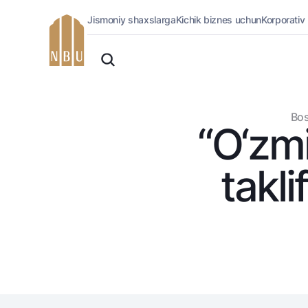
Jismoniy shaxslarga
Kichik biznes uchun
Korporativ
Onlayn-bank
O'zbek
Jismoniy shaxslarga (Milliy)
Oddiy versiya
Jismoniy shaxslarga
Biznes uchun (iBank)
Oq-qora versiya
Bos
Shaxsiy kabinet
“O‘zmi
Ovozni yoqish
Kreditlar
Ipoteka
takli
Avtokredit
Mikroqarz
Ta’lim krеditi
Overdraft
National Green