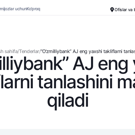
 mijozlar uchun
Ko'proq
Ofislar va
Karyera
Bank haqida
Kichik biznes uchun
Oddiy versiya
h sahifa
/
Tenderlar
/
“O‘zmilliybank” AJ eng yaxshi takliflarni tanlash
lliybank” AJ eng
Oq-qora versiya
Omonatlar
Kartalar
Ovozni yoqish
Hamma uchun
Bepul
flarni tanlashini 
Jozibali
Premial
Vozmojno vse
Sayohatchiga
qiladi
Talab qilib olinguncha
UzCard/HUMO
Yevro
Visa
Hamma uchun USD uchun
Visa FIFA
Talab qilib olinguncha USD
Mastercard
Oltin omonat
Ish haqi