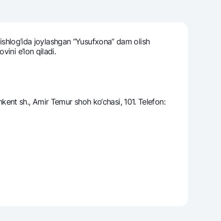
 qishlog‘ida joylashgan “Yusufxona” dam olish
varag‘i
ini e’lon qiladi.
lovasi
ent sh., Amir Temur shoh ko‘chasi, 101. Telefon: