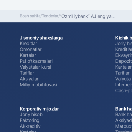
Bosh sahifa
/
Tenderlar
/
“O‘zmilliybank” AJ eng ya...
Jismoniy shaxslarga
Kichik 
Kreditlar
Joriy h
Omonatlar
Kreditla
Kartalar
Ekvayri
Pul oʻtkazmalari
Depozit
Valyutalar kursi
Kartalar
Tariflar
Tariflar
Aksiyalar
Valyuta 
Milliy mobil ilovasi
Interne
Cash-po
Korporativ mijozlar
Bank ha
Joriy hisob
Bank ha
Faktoring
Aksiyado
Akkreditiv
Matbuot
Kartalar
Tenderl