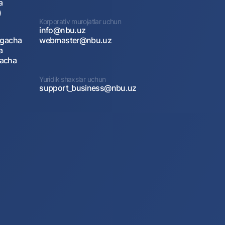
a
)
Korporativ murojatlar uchun
info@nbu.uz
agacha
webmaster@nbu.uz
a
gacha
Yuridik shaxslar uchun
support_business@nbu.uz