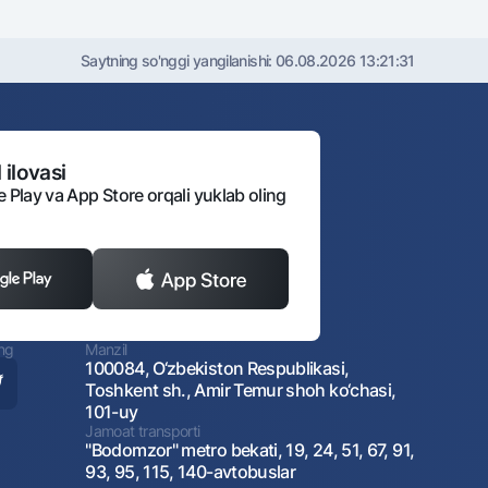
Saytning so'nggi yangilanishi:
06.08.2026 13:21:31
 ilovasi
e Play va App Store orqali yuklab oling
ing
Manzil
100084, O‘zbekiston Respublikasi,
Toshkent sh., Amir Temur shoh ko‘chasi,
101-uy
Jamoat transporti
"Bodomzor" metro bekati, 19, 24, 51, 67, 91,
93, 95, 115, 140-avtobuslar