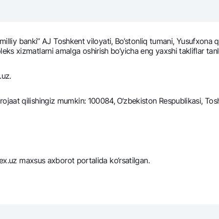
NBU’dan oltin quymalar
Garmin pay
Kumush omonat
 milliy banki” AJ Toshkеnt viloyati, Bo‘stonliq tumani, Yusufxona
Valyutalar kursi
Eskrou hisob
 xizmatlarni amalga oshirish bo‘yicha eng yaxshi takliflar tanlov
Aksiyalar
Milliy mobil i
.uz.
aat qilishingiz mumkin: 100084, O‘zbekiston Respublikasi, Toshk
zex.uz maxsus axborot portalida ko‘rsatilgan.
omatlar
Shaxsiy ma'lumotlarni qayta ishlashga rozilik berish
Aloqa markazi
+998 78 148-00-10
1344