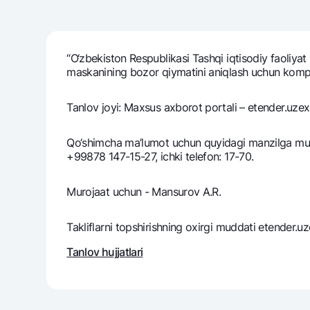
“O‘zbekiston Respublikasi Tashqi iqtisodiy faoliyat
Pul oʻtkazmalari
maskanining bozor qiymatini aniqlash uchun komplеks
Tariflar
Ko'p beriladigan savollar
Tanlov joyi: Maxsus axborot portali – etender.uzex
Sayt bo‘yicha qidiring
Qo‘shimcha ma’lumot uchun quyidagi manzilga muroj
+99878 147-15-27, ichki telefon: 17-70.
Murojaat uchun - Mansurov A.R.
Qidirish
Takliflarni topshirishning oxirgi muddati etender.u
Foydali havolalar
Ko'p beriladigan savollar
Matbuot markazi
Ofis va bank
Tanlov hujjatlari
Bizni ijtimoiy tarmoqlarda kuzatib boring