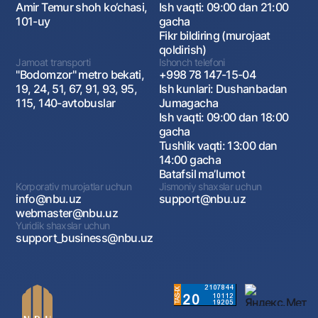
Amir Temur shoh ko‘chasi,
Ish vaqti: 09:00 dan 21:00
101-uy
gacha
Fikr bildiring (murojaat
qoldirish)
Jamoat transporti
Ishonch telefoni
"Bodomzor" metro bekati,
+998 78 147-15-04
19, 24, 51, 67, 91, 93, 95,
Ish kunlari: Dushanbadan
115, 140-avtobuslar
Jumagacha
Ish vaqti: 09:00 dan 18:00
gacha
Tushlik vaqti: 13:00 dan
14:00 gacha
Batafsil maʼlumot
Korporativ murojatlar uchun
Jismoniy shaxslar uchun
info@nbu.uz
support@nbu.uz
webmaster@nbu.uz
Yuridik shaxslar uchun
support_business@nbu.uz