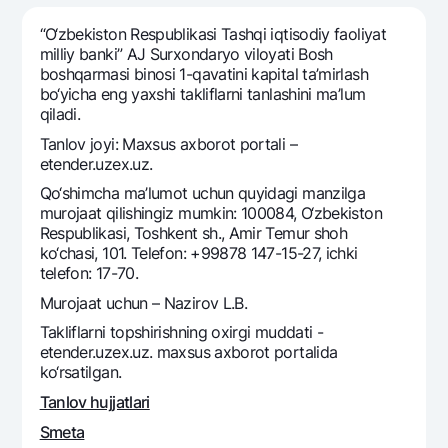
Sayohatchiga
National Green
Yevro
UzCard/HUMO
“O‘zbekiston Respublikasi Tashqi iqtisodiy faoliyat
Eskrou hisobvarag‘i
Hamma uchun USD uchun
milliy banki” AJ Surxondaryo viloyati Bosh
Visa
boshqarmasi binosi 1-qavatini kapital ta’mirlash
Talab qilib olinguncha USD
Tariflar
Visa FIFA
bo‘yicha eng yaxshi takliflarni tanlashini ma’lum
Oltin omonat
qiladi.
Mastercard
Aksiyalar
NBU’dan oltin quymalar
Tanlov joyi: Maxsus axborot portali –
Ish haqi
etender.uzex.uz.
Kumush omonat
Milliy mobil ilovasi
Garmin pay
Qo‘shimcha ma’lumot uchun quyidagi manzilga
murojaat qilishingiz mumkin: 100084, O‘zbekiston
Ko'p beriladigan savollar
Respublikasi, Toshkent sh., Amir Temur shoh
ko‘chasi, 101. Telefon: +99878 147-15-27, ichki
Sayt bo‘yicha qidiring
telefon: 17-70.
Murojaat uchun – Nazirov L.B.
Takliflarni topshirishning oxirgi muddati -
etender.uzex.uz. maxsus axborot portalida
ko‘rsatilgan.
Qidirish
Foydali havolalar
Tanlov hujjatlari
Ko'p beriladigan savollar
Smeta
Matbuot markazi