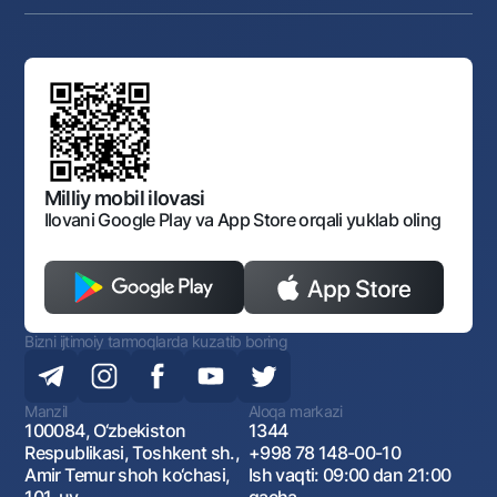
Anderrayting
Auksionlar
Bank tarkibi
Yuqori turuvchi organlar saytlariga havolalar
Mahalla bankiri
Bank Boshqaruvi
Standart shartnomalar
Ofis va bankomatlar
Aksilkorrupsiya
Normativ-huquqiy hujjatlar loyihalarini muhokama qilish
Shaxsiy ma'lumotlarni qayta ishlashga rozilik berish
Korporativ uslub
Normativ huquqiy hujjatlar
O‘zbekiston Tasviriy san’at galereyasi
Sayt haritasi
O'zbekiston Respublikasi Tashqi Iqtisodiy Faoliyat Milliy
Bankining ish tartibi va rejimi
Ochiq ma'lumotlar
Monopoliyaga qarshi komplaens
Milliy mobil ilovasi
Ilovani Google Play va App Store orqali yuklab oling
Bizni ijtimoiy tarmoqlarda kuzatib boring
Manzil
Aloqa markazi
100084, O‘zbekiston
1344
Respublikasi, Toshkent sh.,
+998 78 148-00-10
Amir Temur shoh ko‘chasi,
Ish vaqti: 09:00 dan 21:00