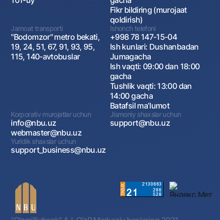
101-uy
gacha
Fikr bildiring (murojaat
qoldirish)
Jamoat transporti
Ishonch telefoni
"Bodomzor" metro bekati,
+998 78 147-15-04
19, 24, 51, 67, 91, 93, 95,
Ish kunlari: Dushanbadan
115, 140-avtobuslar
Jumagacha
Ish vaqti: 09:00 dan 18:00
gacha
Tushlik vaqti: 13:00 dan
14:00 gacha
Batafsil maʼlumot
Korporativ murojatlar uchun
Jismoniy shaxslar uchun
info@nbu.uz
support@nbu.uz
webmaster@nbu.uz
Yuridik shaxslar uchun
support_business@nbu.uz