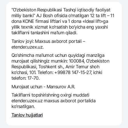
Sayohatchiga
National Green
Yevro
UzCard/HUMO
“O‘zbekiston Respublikasi Tashqi iqtisodiy faoliyat
Eskrou hisobvarag‘i
Hamma uchun USD uchun
milliy banki” AJ Bosh ofisida o‘rnatilgan 12 ta lift – 11
Visa
dona KONЕ firmasi liftlari va 1 dona «Ideal lift»ga
Talab qilib olinguncha USD
Tariflar
Visa FIFA
yillik tеxnik xizmat ko‘rsatish bo‘yicha eng yaxshi
Oltin omonat
takliflarni tanlashini ma’lum qiladi.
Mastercard
Aksiyalar
NBU’dan oltin quymalar
Tanlov joyi: Maxsus axborot portali –
Ish haqi
etender.uzex.uz.
Kumush omonat
Milliy mobil ilovasi
Garmin pay
Qo‘shimcha ma’lumot uchun quyidagi manzilga
murojaat qilishingiz mumkin: 100084, O‘zbekiston
Ko'p beriladigan savollar
Respublikasi, Toshkent sh., Amir Temur shoh
ko‘chasi, 101. Telefon: +99878 147-15-27, ichki
Sayt bo‘yicha qidiring
telefon: 17-70.
Murojaat uchun - Mansurov A.R.
Takliflarni topshirishning oxirgi muddati
etender.uzex.uz maxsus axborot portalida
ko‘rsatilgan.
Qidirish
Foydali havolalar
Tanlov hujjatlari
Ko'p beriladigan savollar
Matbuot markazi