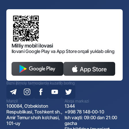
Yuqori turuvchi organlar saytlariga havolalar
Mahalla bankiri
Bank Boshqaruvi
Standart shartnomalar
Ofis va bankomatlar
Aksilkorrupsiya
Normativ-huquqiy hujjatlar loyihalarini muhokama qilish
Shaxsiy ma'lumotlarni qayta ishlashga rozilik berish
Korporativ uslub
Normativ huquqiy hujjatlar
O‘zbekiston Tasviriy san’at galereyasi
Sayt haritasi
O'zbekiston Respublikasi Tashqi Iqtisodiy Faoliyat Milliy
Bankining ish tartibi va rejimi
Ochiq ma'lumotlar
Monopoliyaga qarshi komplaens
Milliy mobil ilovasi
Ilovani Google Play va App Store orqali yuklab oling
Bizni ijtimoiy tarmoqlarda kuzatib boring
Manzil
Aloqa markazi
100084, O‘zbekiston
1344
Respublikasi, Toshkent sh.,
+998 78 148-00-10
Amir Temur shoh ko‘chasi,
Ish vaqti: 09:00 dan 21:00
101-uy
gacha