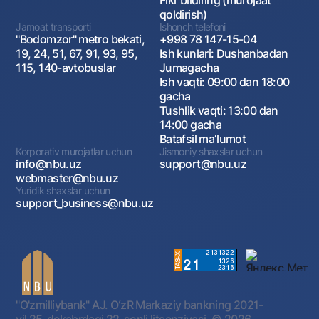
Fikr bildiring (murojaat
qoldirish)
Jamoat transporti
Ishonch telefoni
"Bodomzor" metro bekati,
+998 78 147-15-04
19, 24, 51, 67, 91, 93, 95,
Ish kunlari: Dushanbadan
115, 140-avtobuslar
Jumagacha
Ish vaqti: 09:00 dan 18:00
gacha
Tushlik vaqti: 13:00 dan
14:00 gacha
Batafsil maʼlumot
Korporativ murojatlar uchun
Jismoniy shaxslar uchun
info@nbu.uz
support@nbu.uz
webmaster@nbu.uz
Yuridik shaxslar uchun
support_business@nbu.uz
"O'zmilliybank" AJ. OʻzR Markaziy bankning 2021-