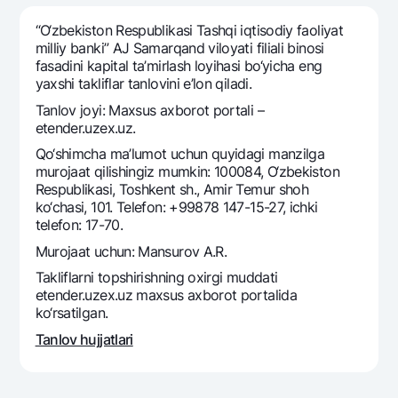
Sayohatchiga
National Green
Yevro
UzCard/HUMO
“O‘zbekiston Respublikasi Tashqi iqtisodiy faoliyat
Eskrou hisobvarag‘i
Hamma uchun USD uchun
milliy banki” AJ Samarqand viloyati filiali binosi
Visa
fasadini kapital ta’mirlash loyihasi bo‘yicha eng
Talab qilib olinguncha USD
Tariflar
Visa FIFA
yaxshi takliflar tanlovini e’lon qiladi.
Oltin omonat
Mastercard
Tanlov joyi: Maxsus axborot portali –
Aksiyalar
NBU’dan oltin quymalar
etender.uzex.uz.
Ish haqi
Kumush omonat
Milliy mobil ilovasi
Qo‘shimcha ma’lumot uchun quyidagi manzilga
Garmin pay
murojaat qilishingiz mumkin: 100084, O‘zbekiston
Respublikasi, Toshkent sh., Amir Temur shoh
Ko'p beriladigan savollar
ko‘chasi, 101. Telefon: +99878 147-15-27, ichki
telefon: 17-70.
Sayt bo‘yicha qidiring
Murojaat uchun: Mansurov A.R.
Takliflarni topshirishning oxirgi muddati
etender.uzex.uz maxsus axborot portalida
ko‘rsatilgan.
Qidirish
Tanlov hujjatlari
Foydali havolalar
Ko'p beriladigan savollar
Matbuot markazi