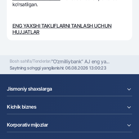
ko‘rsatilgan.
Ofis va bankomatlar
Shaxsiy ma'lumotlarni qayta ishlashga rozilik berish
ENG YAXSHI TAKLIFLARNI TANLASH UCHUN
Bizni ijtimoiy tarmoqlarda kuzatib boring
HUJJATLAR
Aloqa markazi
+998 78 148-00-10
1344
Bosh sahifa
/
Tenderlar
/
“O‘zmilliybank” AJ eng ya...
Saytning so'nggi yangilanishi:
06.08.2026 13:00:23
Jismoniy shaxslarga
Kreditlar
Kichik biznes
Omonatlar
Kartalar
Joriy hisob raqam
Pul oʻtkazmalari
Korporativ mijozlar
Kreditlar
Valyutalar kursi
Ekvayring
Tariflar