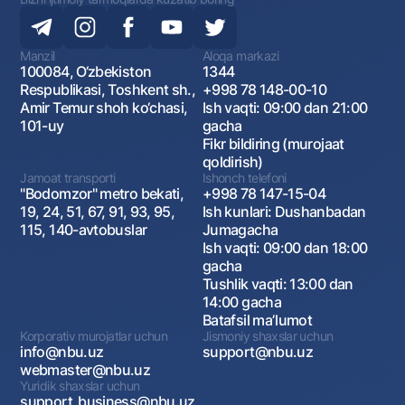
Manzil
Aloqa markazi
100084, O‘zbekiston
1344
Respublikasi, Toshkent sh.,
+998 78 148-00-10
Amir Temur shoh ko‘chasi,
Ish vaqti: 09:00 dan 21:00
101-uy
gacha
Fikr bildiring (murojaat
qoldirish)
Jamoat transporti
Ishonch telefoni
"Bodomzor" metro bekati,
+998 78 147-15-04
19, 24, 51, 67, 91, 93, 95,
Ish kunlari: Dushanbadan
115, 140-avtobuslar
Jumagacha
Ish vaqti: 09:00 dan 18:00
gacha
Tushlik vaqti: 13:00 dan
14:00 gacha
Batafsil maʼlumot
Korporativ murojatlar uchun
Jismoniy shaxslar uchun
info@nbu.uz
support@nbu.uz
webmaster@nbu.uz
Yuridik shaxslar uchun
support_business@nbu.uz