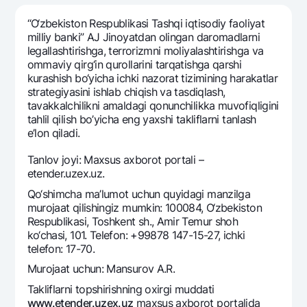
Sayohatchiga
National Green
Yevro
UzCard/HUMO
“O‘zbеkiston Rеspublikasi Tashqi iqtisodiy faoliyat
Eskrou hisobvarag‘i
Hamma uchun USD uchun
milliy banki” AJ Jinoyatdan olingan daromadlarni
Visa
legallashtirishga, terrorizmni moliyalashtirishga va
Talab qilib olinguncha USD
Tariflar
Visa FIFA
ommaviy qirg‘in qurollarini tarqatishga qarshi
Oltin omonat
kurashish bo‘yicha ichki nazorat tizimining harakatlar
Mastercard
Aksiyalar
strategiyasini ishlab chiqish va tasdiqlash,
NBU’dan oltin quymalar
Ish haqi
tavakkalchilikni amaldagi qonunchilikka muvofiqligini
Kumush omonat
Milliy mobil ilovasi
tahlil qilish bo’yicha eng yaxshi takliflarni tanlash
Garmin pay
e’lon qiladi.
Ko'p beriladigan savollar
Tanlov joyi: Maxsus axborot portali –
etender.uzex.uz.
Sayt bo‘yicha qidiring
Qo‘shimcha ma’lumot uchun quyidagi manzilga
murojaat qilishingiz mumkin: 100084, O‘zbekiston
Respublikasi, Toshkent sh., Amir Temur shoh
ko‘chasi, 101. Telefon: +99878 147-15-27, ichki
telefon: 17-70.
Qidirish
Foydali havolalar
Murojaat uchun: Mansurov A.R.
Ko'p beriladigan savollar
Takliflarni topshirishning oxirgi muddati
Matbuot markazi
www.etender.uzex.uz
maxsus axborot portalida