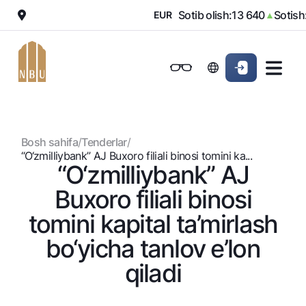
 970
Sotib olish:
13 640
Sotish:
▼
EUR
▲
Onlayn-bank
Jismoniy shaxslarga (Milliy)
Jismoniy shaxslarga (Milliy
Oddiy versiya
Jismoniy shaxslarga
Kichik biznes uchun
Korporativ mijozl
Biznes uchun (iBank)
Biznes uchun (iBank)
Oq-qora versiya
Bosh sahifa
/
Tenderlar
/
Shaxsiy kabinet
Shaxsiy kabinet
Ovozni yoqish
Jismoniy shaxslarga
“O‘zmilliybank” AJ Buxoro filiali binosi tomini ka...
“O‘zmilliybank” AJ
Kreditlar
Buxoro filiali binosi
Ipoteka
Omonatlar
tomini kapital ta’mirlash
Avtokredit
Hamma uchun
bo‘yicha tanlov e’lon
Kartalar
Mikroqarz
Jozibali
qiladi
Bepul
Ta’lim krеditi
Pul oʻtkazmalari
Vozmojno vse
Premial
Overdraft
Talab qilib olinguncha
Valyutalar kursi