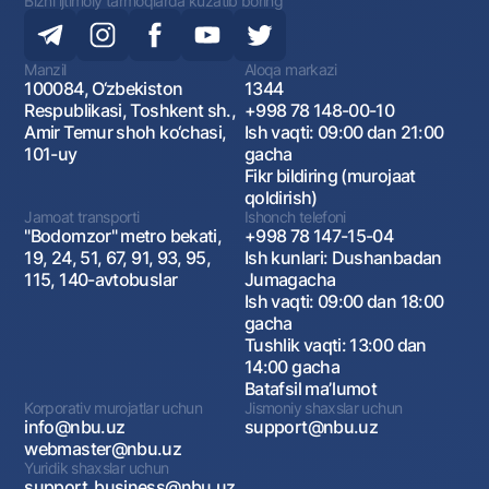
Bizni ijtimoiy tarmoqlarda kuzatib boring
Manzil
Aloqa markazi
100084, O‘zbekiston
1344
Respublikasi, Toshkent sh.,
+998 78 148-00-10
Amir Temur shoh ko‘chasi,
Ish vaqti: 09:00 dan 21:00
101-uy
gacha
Fikr bildiring (murojaat
qoldirish)
Jamoat transporti
Ishonch telefoni
"Bodomzor" metro bekati,
+998 78 147-15-04
19, 24, 51, 67, 91, 93, 95,
Ish kunlari: Dushanbadan
115, 140-avtobuslar
Jumagacha
Ish vaqti: 09:00 dan 18:00
gacha
Tushlik vaqti: 13:00 dan
14:00 gacha
Batafsil maʼlumot
Korporativ murojatlar uchun
Jismoniy shaxslar uchun
info@nbu.uz
support@nbu.uz
webmaster@nbu.uz
Yuridik shaxslar uchun
support_business@nbu.uz