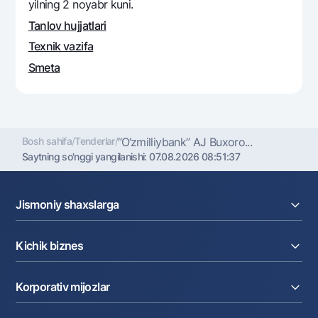
yilning 2 noyabr kuni.
Ofis va bankomatlar
Tanlov hujjatlari
Shaxsiy ma'lumotlarni qayta ishlashga rozilik berish
Texnik vazifa
Bizni ijtimoiy tarmoqlarda kuzatib boring
Smeta
Aloqa markazi
+998 78 148-00-10
1344
Bosh sahifa
/
Tenderlar
/
“O‘zmilliybank” AJ Buxoro...
Saytning so'nggi yangilanishi:
07.08.2026 08:51:37
Jismoniy shaxslarga
Kreditlar
Kichik biznes
Omonatlar
Kartalar
Joriy hisob raqam
Pul oʻtkazmalari
Korporativ mijozlar
Kreditlar
Valyutalar kursi
Ekvayring
Tariflar