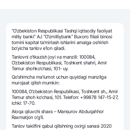
Sayohatchiga
National Green
Yevro
UzCard/HUMO
Eskrou hisobvarag‘i
Hamma uchun USD uchun
Visa
Talab qilib olinguncha USD
Tariflar
Visa FIFA
“O‘zbеkiston Rеspublikasi Tashqi iqtisodiy faoliyat
Oltin omonat
Mastercard
milliy banki” AJ “O‘zmilliybank” Buxoro filiali binosi
Aksiyalar
NBU’dan oltin quymalar
tomini kapital ta’mirlash ishlarini amalga oshirish
Ish haqi
bo‘yicha tanlov e’lon qiladi.
Kumush omonat
Milliy mobil ilovasi
Garmin pay
Tanlovni o‘tkazish joyi va manzili: 100084,
Ko'p beriladigan savollar
O‘zbekiston Respublikasi, Toshkent shahri, Amir
Теmur shohko‘chasi, 101- uy.
Qo‘shimcha ma'lumot uchun quyidagi manzilga
Sayt bo‘yicha qidiring
murojaat qilish mumkin:
100084, O‘zbekiston Respublikasi, Toshkent sh., Amir
Temur shoh ko‘chasi, 101. Telefon: +99878 147-15-27,
ichki: 17-70.
Qidirish
Aloqa qiluvchi shaxs – Mansurov Abduqahhor
Foydali havolalar
Raxmatjon o‘g‘li.
Ko'p beriladigan savollar
Tanlov taklifini qabul qilishning oxirgi sanasi 2020
Matbuot markazi