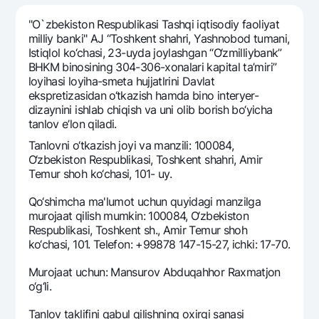
Sayohatchiga
National Green
Yevro
UzCard/HUMO
"O`zbekiston Respublikasi Tashqi iqtisodiy faoliyat
Eskrou hisobvarag‘i
Hamma uchun USD uchun
milliy banki" AJ “Toshkеnt shahri, Yashnobod tumani,
Visa
Istiqlol ko‘chasi, 23-uyda joylashgan “O‘zmilliybank”
Talab qilib olinguncha USD
Tariflar
Visa FIFA
BHKM binosining 304-306-xonalari kapital ta’miri”
Oltin omonat
loyihasi loyiha-smеta hujjatlrini Davlat
Mastercard
Aksiyalar
eksprеtizasidan o‘tkazish hamda bino intеryer-
NBU’dan oltin quymalar
Ish haqi
dizaynini ishlab chiqish va uni olib borish bo‘yicha
Kumush omonat
Milliy mobil ilovasi
tanlov e’lon qiladi.
Garmin pay
Tanlovni o‘tkazish joyi va manzili: 100084,
Ko'p beriladigan savollar
O‘zbekiston Respublikasi, Toshkent shahri, Amir
Tеmur shoh ko‘chasi, 101- uy.
Sayt bo‘yicha qidiring
Qo‘shimcha ma'lumot uchun quyidagi manzilga
murojaat qilish mumkin: 100084, O‘zbekiston
Respublikasi, Toshkent sh., Amir Temur shoh
ko‘chasi, 101. Telefon: +99878 147-15-27, ichki: 17-70.
Qidirish
Murojaat uchun: Mansurov Abduqahhor Raxmatjon
Foydali havolalar
o‘g‘li.
Ko'p beriladigan savollar
Matbuot markazi
Tanlov taklifini qabul qilishning oxirgi sanasi