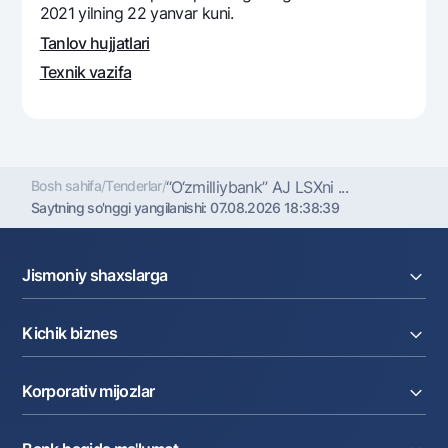
2021 yilning 22 yanvar kuni.
Ofis va bankomatlar
Tanlov hujjatlari
Shaxsiy ma'lumotlarni qayta ishlashga rozilik berish
Texnik vazifa
Bizni ijtimoiy tarmoqlarda kuzatib boring
Aloqa markazi
+998 78 148-00-10
1344
Bosh sahifa
/
Tenderlar
/
“O‘zmilliybank” AJ LSXni ...
Saytning so'nggi yangilanishi:
07.08.2026 18:38:39
Jismoniy shaxslarga
Kreditlar
Kichik biznes
Omonatlar
Kartalar
Joriy hisob raqam
Pul oʻtkazmalari
Korporativ mijozlar
Kreditlar
Valyutalar kursi
Ekvayring
Tariflar
Joriy hisob
Depozitlar
Aksiyalar