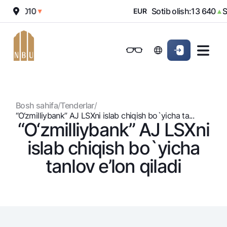
sh:
12 010
Sotib olish:
13 640
So
▼
EUR
▲
Onlayn-bank
Jismoniy shaxslarga (Milliy)
Jismoniy shaxslarga (Milliy
Oddiy versiya
Jismoniy shaxslarga
Kichik biznes uchun
Korporativ mijozl
Biznes uchun (iBank)
Biznes uchun (iBank)
Oq-qora versiya
Bosh sahifa
/
Tenderlar
/
Shaxsiy kabinet
Shaxsiy kabinet
Ovozni yoqish
Jismoniy shaxslarga
“O‘zmilliybank” AJ LSXni islab chiqish bo`yicha ta...
“O‘zmilliybank” AJ LSXni
Kreditlar
islab chiqish bo`yicha
Ipoteka
Omonatlar
tanlov e’lon qiladi
Avtokredit
Hamma uchun
Kartalar
Mikroqarz
Jozibali
Bepul
Ta’lim krеditi
Pul oʻtkazmalari
Vozmojno vse
Premial
Overdraft
Talab qilib olinguncha
Valyutalar kursi