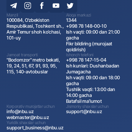
Manzil
Aloqa markazi
100084, O‘zbekiston
1344
Respublikasi, Toshkent sh.,
+998 78 148-00-10
Amir Temur shoh ko‘chasi,
Ish vaqti: 09:00 dan 21:00
101-uy
gacha
Fikr bildiring (murojaat
qoldirish)
Jamoat transporti
Ishonch telefoni
"Bodomzor" metro bekati,
+998 78 147-15-04
19, 24, 51, 67, 91, 93, 95,
Ish kunlari: Dushanbadan
115, 140-avtobuslar
Jumagacha
Ish vaqti: 09:00 dan 18:00
gacha
Tushlik vaqti: 13:00 dan
14:00 gacha
Batafsil maʼlumot
Korporativ murojatlar uchun
Jismoniy shaxslar uchun
info@nbu.uz
support@nbu.uz
webmaster@nbu.uz
Yuridik shaxslar uchun
support_business@nbu.uz