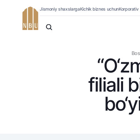
Jismoniy shaxslarga
Kichik biznes uchun
Korporativ
Onlayn-bank
O'zbek
Jismoniy shaxslarga (Milliy)
Oddiy versiya
Jismoniy shaxslarga
Biznes uchun (iBank)
Oq-qora versiya
Bos
Shaxsiy kabinet
“O‘z
Ovozni yoqish
Kreditlar
Ipoteka
filiali
Avtokredit
Mikroqarz
bo‘y
Ta’lim krеditi
Overdraft
National Green