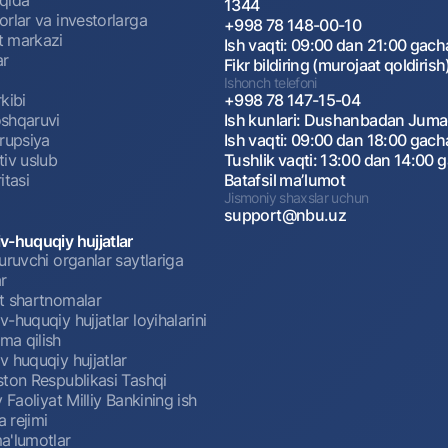
1344
rlar va investorlarga
+998 78 148-00-10
 markazi
Ish vaqti: 09:00 dan 21:00 gach
ar
Fikr bildiring (murojaat qoldirish
Ishonch telefoni
kibi
+998 78 147-15-04
shqaruvi
Ish kunlari: Dushanbadan Jum
rrupsiya
Ish vaqti: 09:00 dan 18:00 gach
tiv uslub
Tushlik vaqti: 13:00 dan 14:00 
itasi
Batafsil maʼlumot
Jismoniy shaxslar uchun
support@nbu.uz
v-huquqiy hujjatlar
uruvchi organlar saytlariga
r
t shartnomalar
-huquqiy hujjatlar loyihalarini
a qilish
 huquqiy hujjatlar
ston Respublikasi Tashqi
y Faoliyat Milliy Bankining ish
a rejimi
a'lumotlar