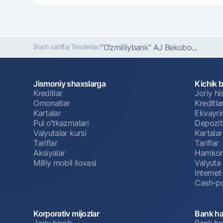
Bosh sahifa
/
Tenderlar
/
“O‘zmilliybank” AJ Bekobo...
Jismoniy shaxslarga
Kichik 
Kreditlar
Joriy h
Omonatlar
Kreditla
Kartalar
Ekvayri
Pul oʻtkazmalari
Depozit
Valyutalar kursi
Kartalar
Tariflar
Tariflar
Aksiyalar
Hamkorl
Milliy mobil ilovasi
Valyuta 
Interne
Cash-po
Korporativ mijozlar
Bank ha
Joriy hisob
Bank ha