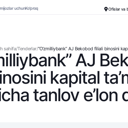
 mijozlar uchun
Ko'proq
Ofislar va
Karyera
Bank haqida
Kichik biznes uchun
Oddiy versiya
h sahifa
/
Tenderlar
/
“O‘zmilliybank” AJ Bekobod filiali binosini kapi
milliybank” AJ Be
Oq-qora versiya
Omonatlar
Kartalar
Ovozni yoqish
Hamma uchun
Bepul
 binosini kapital ta
Jozibali
Premial
Vozmojno vse
Sayohatchiga
icha tanlov e’lon q
Talab qilib olinguncha
UzCard/HUMO
Yevro
Visa
Hamma uchun USD uchun
Visa FIFA
Talab qilib olinguncha USD
Mastercard
Oltin omonat
Ish haqi