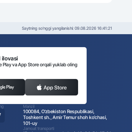
Saytning so'nggi yangilanishi:
09.08.2026 16:41:21
 ilovasi
e Play va App Store orqali yuklab oling
ing
Manzil
100084, O‘zbekiston Respublikasi,
Toshkent sh., Amir Temur shoh ko‘chasi,
101-uy
Jamoat transporti