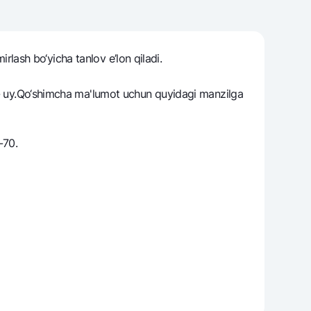
irlash bo‘yicha tanlov e’lon qiladi.
varag‘i
lovasi
01- uy.Qo‘shimcha ma'lumot uchun quyidagi manzilga
-70.