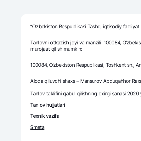
“O‘zbеkiston Rеspublikasi Tashqi iqtisodiy faoliyat m
Pul oʻtkazmalari
Tariflar
Tanlovni o‘tkazish joyi va manzili: 100084, O‘zbe
Ko'p beriladigan savollar
murojaat qilish mumkin:
Sayt bo‘yicha qidiring
100084, O‘zbekiston Respublikasi, Toshkent sh., Am
Aloqa qiluvchi shaxs – Mansurov Abduqahhor Raxma
Tanlov taklifini qabul qilishning oxirgi sanasi 2020 
Qidirish
Foydali havolalar
Tanlov hujjatlari
Ko'p beriladigan savollar
Matbuot markazi
Ofis va bank
Texnik vazifa
Smeta
Bizni ijtimoiy tarmoqlarda kuzatib boring