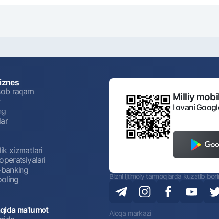
biznes
isob raqam
Milliy mobil
r
Ilovani Googl
ng
lar
ik xizmatlari
operatsiyalari
t-banking
Bizni ijtimoiy tarmoqlarda kuzatib bor
oling
qida ma'lumot
Aloqa markazi
qida