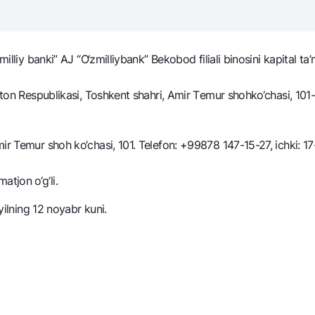
NBU’dan oltin quymalar
Garmin pay
Kumush omonat
illiy banki” AJ “O‘zmilliybank” Bekobod filiali binosini kapital ta’m
Valyutalar kursi
Eskrou hisob
Aksiyalar
Milliy mobil i
kiston Respublikasi, Toshkent shahri, Amir Tеmur shohko‘chasi, 1
ir Temur shoh ko‘chasi, 101. Telefon: +99878 147-15-27, ichki: 17
tjon o‘g‘li.
yilning 12 noyabr kuni.
omatlar
Shaxsiy ma'lumotlarni qayta ishlashga rozilik berish
Aloqa markazi
+998 78 148-00-10
1344