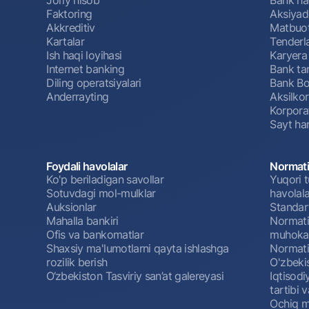
Faktoring
Aksiyado
Akkreditiv
Matbuot
Kartalar
Tenderl
Ish haqi loyihasi
Karyera
Internet banking
Bank tar
Diling operatsiyalari
Bank Bo
Anderrayting
Aksilko
Korpora
Sayt har
Foydali havolalar
Normati
Ko'p beriladigan savollar
Yuqori t
Sotuvdagi mol-mulklar
havolala
Auksionlar
Standar
Mahalla bankiri
Normativ
Ofis va bankomatlar
muhokam
Shaxsiy ma'lumotlarni qayta ishlashga
Normativ
rozilik berish
O'zbeki
O‘zbekiston Tasviriy san’at galereyasi
Iqtisodi
tartibi v
Ochiq m