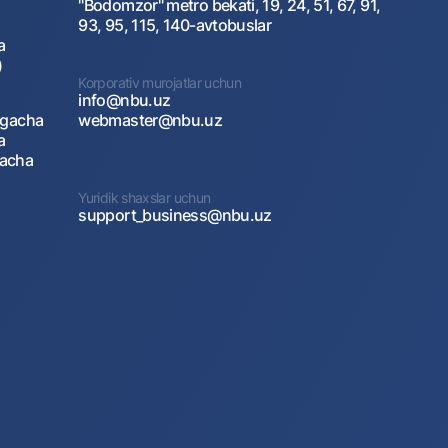
"Bodomzor" metro bekati, 19, 24, 51, 67, 91,
93, 95, 115, 140-avtobuslar
a
)
Korporativ murojatlar uchun
info@nbu.uz
agacha
webmaster@nbu.uz
a
gacha
Yuridik shaxslar uchun
support_business@nbu.uz