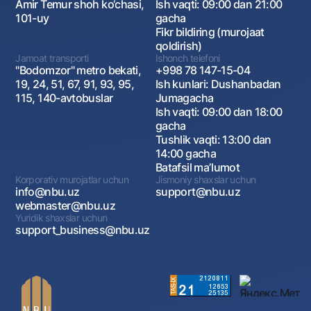
Amir Temur shoh ko‘chasi,
Ish vaqti: 09:00 dan 21:00
101-uy
gacha
Fikr bildiring (murojaat
qoldirish)
Jamoat transporti
Ishonch telefoni
"Bodomzor" metro bekati,
+998 78 147-15-04
19, 24, 51, 67, 91, 93, 95,
Ish kunlari: Dushanbadan
115, 140-avtobuslar
Jumagacha
Ish vaqti: 09:00 dan 18:00
gacha
Tushlik vaqti: 13:00 dan
14:00 gacha
Batafsil maʼlumot
Korporativ murojatlar uchun
Jismoniy shaxslar uchun
info@nbu.uz
support@nbu.uz
webmaster@nbu.uz
Yuridik shaxslar uchun
support_business@nbu.uz