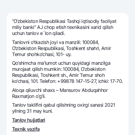
Sayohatchiga
National Green
Yevro
UzCard/HUMO
Eskrou hisobvarag‘i
Hamma uchun USD uchun
Visa
“O‘zbеkiston Rеspublikasi Tashqi iqtisodiy faoliyat
Talab qilib olinguncha USD
Tariflar
miliy banki” AJ chop etish tеxnikasini xarid qilish
Visa FIFA
Oltin omonat
uchun tanlov e`lon qiladi.
Mastercard
Aksiyalar
NBU’dan oltin quymalar
Tanlovni o‘tkazish joyi va manzili: 100084,
Ish haqi
O‘zbekiston Respublikasi, Toshkent shahri, Amir
Kumush omonat
Milliy mobil ilovasi
Tеmur shohko‘chasi, 101- uy.
Garmin pay
Qo‘shimcha ma'lumot uchun quyidagi manzilga
Ko'p beriladigan savollar
murojaat qilish mumkin: 100084, O‘zbekiston
Respublikasi, Toshkent sh., Amir Temur shoh
ko‘chasi, 101. Telefon: +99878 147-15-27, ichki: 17-70.
Sayt bo‘yicha qidiring
Aloqa qiluvchi shaxs – Mansurov Abduqahhor
Raxmatjon o‘g‘li.
Tanlov taklifini qabul qilishning oxirgi sanasi 2021
yilning 31 may kuni.
Qidirish
Foydali havolalar
Tanlov hujjatlari
Ko'p beriladigan savollar
Texnik vazifa
Matbuot markazi