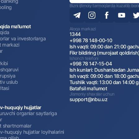
t-banking
Bizni ijtimoiy tarmoqlarda kuzatib bor
oling
qida ma'lumot
Aloqa markazi
qida
1344
rlar va investorlarga
+998 78 148-00-10
 markazi
Ish vaqti: 09:00 dan 21:00 gach
ar
Fikr bildiring (murojaat qoldirish
Ishonch telefoni
kibi
+998 78 147-15-04
shqaruvi
Ish kunlari: Dushanbadan Jum
rrupsiya
Ish vaqti: 09:00 dan 18:00 gach
tiv uslub
Tushlik vaqti: 13:00 dan 14:00 
itasi
Batafsil maʼlumot
Jismoniy shaxslar uchun
support@nbu.uz
v-huquqiy hujjatlar
uruvchi organlar saytlariga
r
t shartnomalar
-huquqiy hujjatlar loyihalarini
a qilish