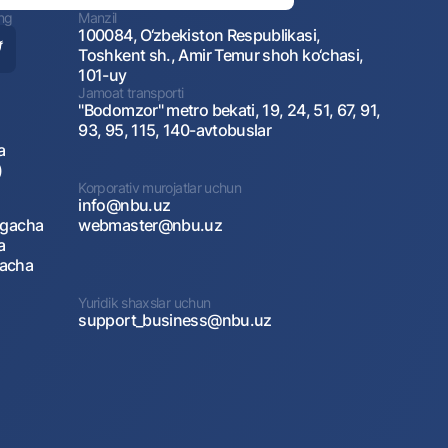
ing
Manzil
100084, O‘zbekiston Respublikasi,
Toshkent sh., Amir Temur shoh ko‘chasi,
101-uy
Jamoat transporti
"Bodomzor" metro bekati, 19, 24, 51, 67, 91,
93, 95, 115, 140-avtobuslar
a
)
Korporativ murojatlar uchun
info@nbu.uz
agacha
webmaster@nbu.uz
a
gacha
Yuridik shaxslar uchun
support_business@nbu.uz