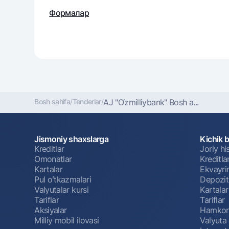
Формалар
Bosh sahifa
/
Tenderlar
/
AJ "O‘zmilliybank" Bosh a...
Jismoniy shaxslarga
Kichik 
Kreditlar
Joriy h
Omonatlar
Kreditla
Kartalar
Ekvayri
Pul oʻtkazmalari
Depozit
Valyutalar kursi
Kartalar
Tariflar
Tariflar
Aksiyalar
Hamkorl
Milliy mobil ilovasi
Valyuta 