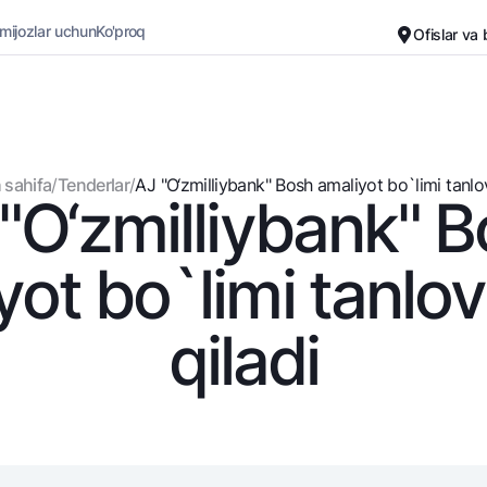
 mijozlar uchun
Ko'proq
Ofislar va
Karyera
Bank haqida
Kichik biznes uchun
Oddiy versiya
 sahifa
/
Tenderlar
/
AJ "O‘zmilliybank" Bosh amaliyot bo`limi tanlov
"O‘zmilliybank" 
Oq-qora versiya
Omonatlar
Kartalar
Ovozni yoqish
Hamma uchun
Bepul
yot bo`limi tanlov
Jozibali
Premial
Vozmojno vse
Sayohatchiga
qiladi
Talab qilib olinguncha
UzCard/HUMO
Yevro
Visa
Hamma uchun USD uchun
Visa FIFA
Talab qilib olinguncha USD
Mastercard
Oltin omonat
Ish haqi