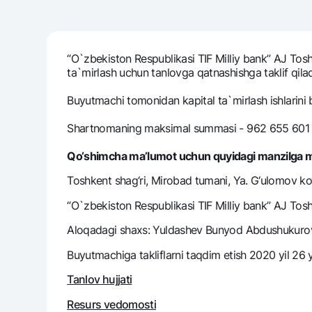
“O`zbekiston Respublikasi TIF Milliy bank” AJ Tos
Pul oʻtkazmalari
ta`mirlash uchun tanlovga qatnashishga taklif qiladi
Tariflar
Ko'p beriladigan savollar
Buyutmachi tomonidan kapital ta`mirlash ishlarini 
Shartnomaning maksimal summasi - 962 655 601 s
Sayt bo‘yicha qidiring
Qo‘shimcha ma’lumot uchun quyidagi manzilga m
Toshkеnt shag‘ri, Mirobad tumani, Ya. G‘ulomov k
“O`zbekiston Respublikasi TIF Milliy bank” AJ Tos
Qidirish
Foydali havolalar
Aloqadagi shaxs: Yuldashev Bunyod Abdushukurov
Ko'p beriladigan savollar
Matbuot markazi
Ofis va bank
Buyutmachiga takliflarni taqdim etish 2020 yil 26
Tanlov hujjati
Bizni ijtimoiy tarmoqlarda kuzatib boring
Resurs vedomosti