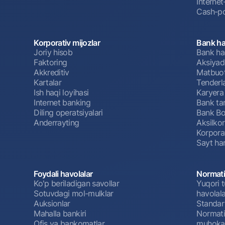
Interne
Cash-po
Korporativ mijozlar
Bank ha
Joriy hisob
Bank ha
Faktoring
Aksiyado
Akkreditiv
Matbuot
Kartalar
Tenderl
Ish haqi loyihasi
Karyera
Internet banking
Bank tar
Diling operatsiyalari
Bank Bo
Anderrayting
Aksilko
Korpora
Sayt har
Foydali havolalar
Normati
Ko'p beriladigan savollar
Yuqori t
Sotuvdagi mol-mulklar
havolala
Auksionlar
Standar
Mahalla bankiri
Normativ
Ofis va bankomatlar
muhokam