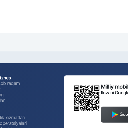
biznes
isob raqam
Milliy mobil
r
Ilovani Googl
ng
lar
ik xizmatlari
operatsiyalari