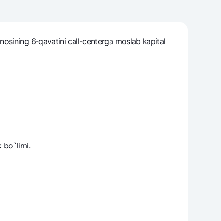
osining 6-qavatini call-centerga moslab kapital
varag‘i
lovasi
k bo`limi.