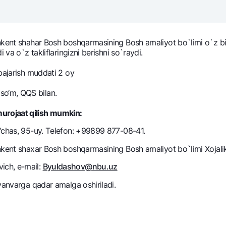
NBU’dan oltin quymalar
Garmin pay
Kumush omonat
hkent shahar Bosh boshqarmasining Bosh amaliyot bo`limi o`z bin
Valyutalar kursi
Eskrou hisob
 va o`z takliflaringizni berishni so`raydi.
Aksiyalar
Milliy mobil i
bajarish muddati 2 oy
o‘m, QQS bilan.
urojaat qilish mumkin:
o‘chas, 95-uy. Tеlеfon: +99899 877-08-41.
hkent shaxar Bosh boshqarmasining Bosh amaliyot bo`limi Xojali
ich, e-mail:
Byuldashov@nbu.uz
omatlar
Shaxsiy ma'lumotlarni qayta ishlashga rozilik berish
 yanvarga qadar amalga oshiriladi.
Aloqa markazi
+998 78 148-00-10
1344