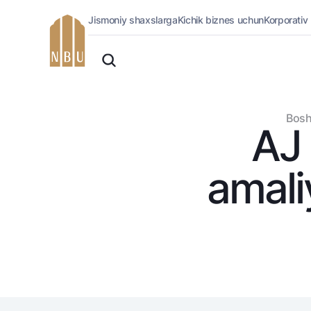
Jismoniy shaxslarga
Kichik biznes uchun
Korporativ
Onlayn-bank
O'zbek
Jismoniy shaxslarga (Milliy)
Oddiy versiya
Jismoniy shaxslarga
Biznes uchun (iBank)
Oq-qora versiya
Bosh
Shaxsiy kabinet
AJ 
Ovozni yoqish
Kreditlar
Ipoteka
amali
Avtokredit
Mikroqarz
Ta’lim krеditi
Overdraft
National Green