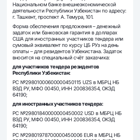
Национальном банке внешнеэкономической
Офисы и банкоматы
деятельности Республики Узбекистан по адресу:
Согласие на обработку персональных данных
г. Ташкент, проспект А. Темура, 101.
Форма обеспечения предложения – денежный
Следите за нами в соцсетях
задаток или банковская гарантия в долларах
США для иностранных участников тендера или
сумовый эквивалент по курсу ЦБ РУз на день
Контакт-центр
оплаты – для резидентов Узбекистана. Задаток
+998 78 148-00-10
1344
вносится на специальный счёт заказчика:
для участников тендера резидентов
Республики Узбекистан:
РС №29801000600000450115 UZS в МБРЦ НБ
ВЭД РУ, МФО 00450, ИНН 200836354, ОКЭД
64190;
для иностранных участников тендера:
РС №29801840000000450002 USD в МБРЦ НБ
ВЭД РУ, МФО 00450, ИНН 200836354, ОКЭД
64190;
РС №29801978700000450006 EUR в МБРЦ НБ