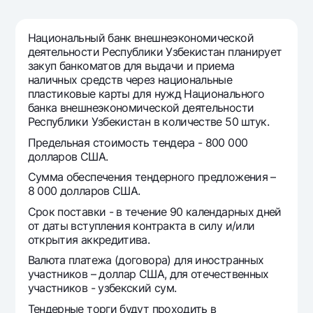
Путешественнику
National Green
До востребования USD
UzCard/HUMO
Эскроу-cчёт
Для всех USD
Национальный банк внешнеэкономической
Visa
деятельности Республики Узбекистан планирует
Золотой депозит
Тарифы
Visa FIFA
закуп банкоматов для выдачи и приема
Золотые слитки от НБУ
наличных средств через национальные
Mastercard
Акции
пластиковые карты для нужд Национального
Серебряный депозит
Зарплатные
банка внешнеэкономической деятельности
Мобильное приложение Milliy
Республики Узбекистан в количестве 50 штук.
Garmin pay
Предельная стоимость тендера - 800 000
Часто задаваемые вопросы
долларов США.
Сумма обеспечения тендерного предложения –
Ищите по сайту
8 000 долларов США.
Срок поставки - в течение 90 календарных дней
от даты вступления контракта в силу и/или
открытия аккредитива.
Валюта платежа (договора) для иностранных
Найти
Полезные ссылки
участников – доллар США, для отечественных
Часто задаваемые вопросы
участников - узбекский сум.
Пресс-центр
Тендерные торги будут проходить в