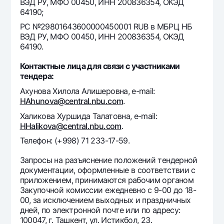
ВЭД РУ, МФО 00450, ИНН 200836354, ОКЭД
64190;
РС №29801643600000450001 RUB в МБРЦ НБ
ВЭД РУ, МФО 00450, ИНН 200836354, ОКЭД
64190.
Контактные лица для связи с участниками
тендера:
Ахунова Хилола Алишеровна, e-mail:
HAhunova@central.nbu.com
.
Халикова Хуршида Талатовна, e-mail:
HHalikova@central.nbu.com
.
Телефон: (+998) 71 233-17-59.
Запросы на разъяснение положений тендерной
документации, оформленные в соответствии с
приложением, принимаются рабочим органом
Закупочной комиссии ежедневно с 9-00 до 18-
00, за исключением выходных и праздничных
дней, по электронной почте или по адресу:
100047, г. Ташкент, ул. Истикбол, 23.