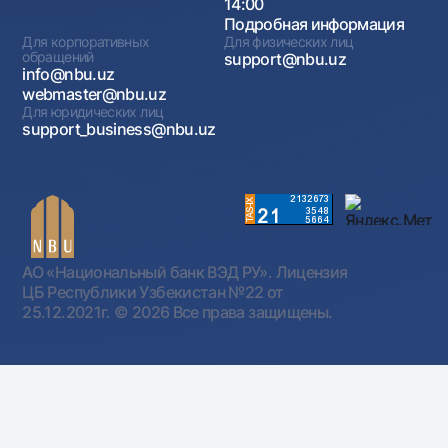
14:00
Подробная информация
Для корпоративных
Для физических лиц
обращений
support@nbu.uz
info@nbu.uz
webmaster@nbu.uz
Для юридических лиц
support_business@nbu.uz
АО «Национальный банк ВЭД РУ». Лицензия
ЦБ Республики Узбекистан №22 от
25.12.2021г.
© 2026 Все права защищены.