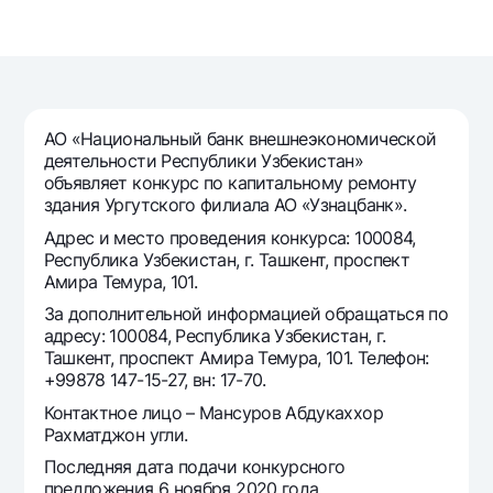
Путешественнику
National Green
До востребования USD
UzCard/HUMO
Эскроу-cчёт
Для всех USD
Visa
Золотой депозит
Тарифы
Visa FIFA
Золотые слитки от НБУ
Mastercard
АО «Национальный банк внешнеэкономической
Акции
Серебряный депозит
деятельности Республики Узбекистан»
Зарплатные
объявляет конкурс по капитальному ремонту
Мобильное приложение Milliy
Garmin pay
здания Ургутского филиала АО «Узнацбанк».
Часто задаваемые вопросы
Адрес и место проведения конкурса: 100084,
Республика Узбекистан, г. Ташкент, проспект
Амира Темура, 101.
Ищите по сайту
За дополнительной информацией обращаться по
адресу: 100084, Республика Узбекистан, г.
Ташкент, проспект Амира Темура, 101. Телефон:
+99878 147-15-27, вн: 17-70.
Контактное лицо – Мансуров Абдукаххор
Найти
Полезные ссылки
Рахматджон угли.
Часто задаваемые вопросы
Последняя дата подачи конкурсного
Пресс-центр
предложения 6 ноября 2020 года.