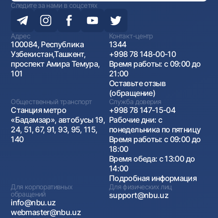
Следите за нами в соцсетях
Адрес
Контакт-центр
100084, Республика
1344
Узбекистан,Ташкент,
+998 78 148-00-10
проспект Амира Темура,
Время работы: с 09:00 до
101
21:00
Оставьте отзыв
(обращение)
Общественный транспорт
Служба доверия
Станция метро
+998 78 147-15-04
«Бадамзар», автобусы 19,
Рабочие дни: с
24, 51, 67, 91, 93, 95, 115,
понедельника по пятницу
140
Время работы: с 09:00 до
18:00
Время обеда: с 13:00 до
14:00
Подробная информация
Для корпоративных
Для физических лиц
обращений
support@nbu.uz
info@nbu.uz
webmaster@nbu.uz