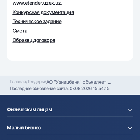
www.etender.uzex.uz
.
Офисы и банкоматы
Конкурсная документация
Согласие на обработку персональных данных
Техническое задание
Следите за нами в соцсетях
Смета
Образец договора
Контакт-центр
+998 78 148-00-10
1344
Главная
/
Тендеры
/
АО "Узнацбанк" объявляет ...
Последнее обновление сайта:
07.08.2026 15:54:15
Физическим лицам
Кредиты
Малый бизнес
Вклады
Карты