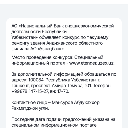
Путешественнику
National Green
До востребования USD
UzCard/HUMO
Эскроу-cчёт
Для всех USD
Visa
Золотой депозит
Тарифы
АО «Национальный Банк внешнеэкономической
Visa FIFA
Золотые слитки от НБУ
деятельности Республики
Mastercard
Акции
Узбекистан» объявляет конкурс по текущему
Серебряный депозит
ремонту здания Андижанского областного
Зарплатные
филиала АО «Узнацбанк».
Мобильное приложение Milliy
Garmin pay
Место проведения конкурса: Специальный
Часто задаваемые вопросы
информационный портал -
www.etender.uzex.uz
.
За дополнительной информацией обращаться по
Ищите по сайту
адресу: 100084, Республика Узбекистан, г.
Ташкент, проспект Амира Темура, 101. Телефон:
+99878 147-15-27, вн: 17-70.
Контактное лицо – Мансуров Абдукаххор
Рахматджон угли.
Найти
Полезные ссылки
Часто задаваемые вопросы
Последняя дата подачи предложений указана на
Пресс-центр
специальном информационном портале