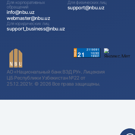
Для корпоративных
Для физических лиц
обращений
support@nbu.uz
info@nbu.uz
webmaster@nbu.uz
Для юридических лиц
support_business@nbu.uz
АО «Национальный банк ВЭД РУ». Лицензия
ЦБ Республики Узбекистан №22 от
25.12.2021г.
© 2026 Все права защищены.