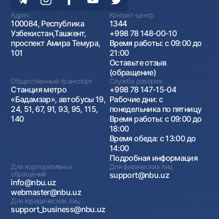
Адрес
Контакт-центр
100084, Республика
1344
Узбекистан,Ташкент,
+998 78 148-00-10
проспект Амира Темура,
Время работы: с 09:00 до
101
21:00
Оставьте отзыв
(обращение)
Общественный транспорт
Служба доверия
Станция метро
+998 78 147-15-04
«Бадамзар», автобусы 19,
Рабочие дни: с
24, 51, 67, 91, 93, 95, 115,
понедельника по пятницу
140
Время работы: с 09:00 до
18:00
Время обеда: с 13:00 до
14:00
Подробная информация
Для корпоративных
Для физических лиц
обращений
support@nbu.uz
info@nbu.uz
webmaster@nbu.uz
Для юридических лиц
support_business@nbu.uz