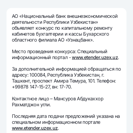
Путешественнику
National Green
До востребования USD
UzCard/HUMO
Эскроу-cчёт
Для всех USD
АО «Национальный банк внешнеэкономической
Visa
деятельности Республики Узбекистан»
Золотой депозит
Тарифы
Visa FIFA
объявляет конкурс по капитальному ремонту
Золотые слитки от НБУ
кабинетов бухгалтерии и кассы Бухарского
Mastercard
Акции
областного филиала АО «Узнацбанк».
Серебряный депозит
Зарплатные
Мобильное приложение Milliy
Место проведения конкурса: Специальный
Garmin pay
информационный портал -
www.etender.uzex.uz
.
Часто задаваемые вопросы
За дополнительной информацией обращаться по
адресу: 100084, Республика Узбекистан, г.
Ташкент, проспект Амира Темура, 101. Телефон:
Ищите по сайту
+99878 147-15-27, вн: 17-70.
Контактное лицо – Мансуров Абдукаххор
Рахматджон угли.
Найти
Полезные ссылки
Последняя дата подачи предложений указана на
Часто задаваемые вопросы
специальном информационном портале
www.etender.uzex.uz
.
Пресс-центр