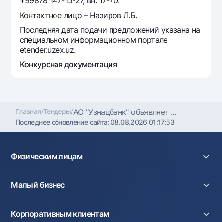
+99878 147-15-27, вн: 17-70.
Офисы и банкоматы
Контактное лицо – Назиров Л.Б.
Согласие на обработку персональных данных
Последняя дата подачи предложений указана на
специальном информационном портале
Следите за нами в соцсетях
etender.uzex.uz.
Конкурсная документация
Контакт-центр
+998 78 148-00-10
1344
Главная
/
Тендеры
/
АО "Узнацбанк" объявляет ...
Последнее обновление сайта:
08.08.2026 01:17:53
Физическим лицам
Кредиты
Малый бизнес
Вклады
Карты
Расчетный счет
Курсы валют
Корпоративным клиентам
Кредиты
Денежные переводы