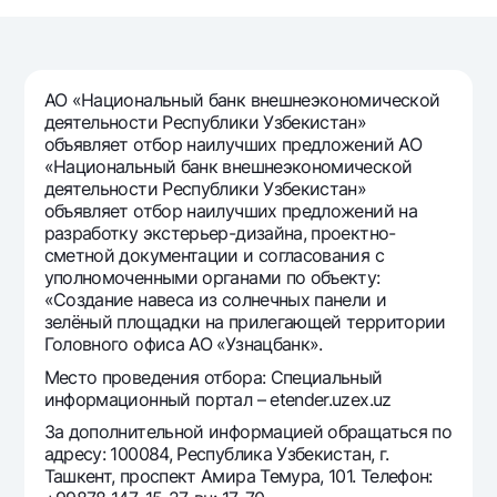
Путешественнику
National Green
До востребования USD
UzCard/HUMO
Эскроу-cчёт
Для всех USD
Visa
Золотой депозит
Тарифы
АО «Национальный банк внешнеэкономической
Visa FIFA
Золотые слитки от НБУ
деятельности Республики Узбекистан»
Mastercard
Акции
объявляет отбор наилучших предложений АО
Серебряный депозит
«Национальный банк внешнеэкономической
Зарплатные
деятельности Республики Узбекистан»
Мобильное приложение Milliy
Garmin pay
объявляет отбор наилучших предложений на
разработку экстерьер-дизайна, проектно-
Часто задаваемые вопросы
сметной документации и согласования с
уполномоченными органами по объекту:
«Создание навеса из солнечных панели и
Ищите по сайту
зелёный площадки на прилегающей территории
Головного офиса АО «Узнацбанк».
Место проведения отбора: Специальный
информационный портал – etender.uzex.uz
Найти
Полезные ссылки
За дополнительной информацией обращаться по
Часто задаваемые вопросы
адресу: 100084, Республика Узбекистан, г.
Ташкент, проспект Амира Темура, 101. Телефон:
Пресс-центр