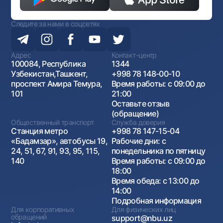
Следите за нами в соцсетях
Адрес
Контакт-центр
100084, Республика
1344
Узбекистан,Ташкент,
+998 78 148-00-10
проспект Амира Темура,
Время работы: с 09:00 до
101
21:00
Оставьте отзыв
(обращение)
Общественный транспорт
Служба доверия
Станция метро
+998 78 147-15-04
«Бадамзар», автобусы 19,
Рабочие дни: с
24, 51, 67, 91, 93, 95, 115,
понедельника по пятницу
140
Время работы: с 09:00 до
18:00
Время обеда: с 13:00 до
14:00
Подробная информация
Для корпоративных
Для физических лиц
обращений
support@nbu.uz