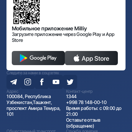
документов
Галерея изобразительного искусства Узбекистана
Карта сайта
Нормативно-правовые документы
Порядок и режим работы НБУ
Открытые данные
Антимонопольный комплаенс
Мобильное приложение Milliy
Загрузите приложение через Google Play и App
Store
Следите за нами в соцсетях
Адрес
Контакт-центр
100084, Республика
1344
Узбекистан,Ташкент,
+998 78 148-00-10
проспект Амира Темура,
Время работы: с 09:00 до
101
21:00
Оставьте отзыв
(обращение)
Общественный транспорт
Служба доверия