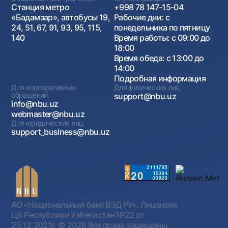
Станция метро
+998 78 147-15-04
«Бадамзар», автобусы 19,
Рабочие дни: с
24, 51, 67, 91, 93, 95, 115,
понедельника по пятницу
140
Время работы: с 09:00 до
18:00
Время обеда: с 13:00 до
14:00
Подробная информация
Для корпоративных
Для физических лиц
обращений
support@nbu.uz
info@nbu.uz
webmaster@nbu.uz
Для юридических лиц
support_business@nbu.uz
АО «Национальный банк ВЭД РУ». Лицензия
ЦБ Республики Узбекистан №22 от
25.12.2021г.
© 2026 Все права защищены.