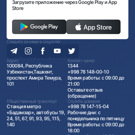
Загрузите приложение через Google Play и App
Store
Следите за нами в соцсетях
Адрес
Контакт-центр
100084, Республика
1344
Узбекистан,Ташкент,
+998 78 148-00-10
проспект Амира Темура,
Время работы: с 09:00 до
101
21:00
Оставьте отзыв
(обращение)
Общественный транспорт
Служба доверия
Станция метро
+998 78 147-15-04
«Бадамзар», автобусы 19,
Рабочие дни: с
24, 51, 67, 91, 93, 95, 115,
понедельника по пятницу
140
Время работы: с 09:00 до
18:00