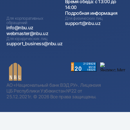
Время обеда: с 13:00 до
14:00
Подробная информация
Для корпоративных
Для физических лиц
обращений
support@nbu.uz
info@nbu.uz
webmaster@nbu.uz
Для юридических лиц
support_business@nbu.uz
АО «Национальный банк ВЭД РУ». Лицензия
ЦБ Республики Узбекистан №22 от
25.12.2021г.
© 2026 Все права защищены.