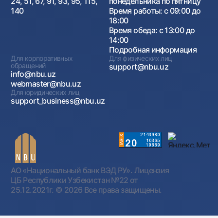
24, 51, 67, 91, 93, 95, 115,
понедельника по пятницу
140
Время работы: с 09:00 до
18:00
Время обеда: с 13:00 до
14:00
Подробная информация
Для корпоративных
Для физических лиц
обращений
support@nbu.uz
info@nbu.uz
webmaster@nbu.uz
Для юридических лиц
support_business@nbu.uz
АО «Национальный банк ВЭД РУ». Лицензия
ЦБ Республики Узбекистан №22 от
25.12.2021г.
© 2026 Все права защищены.