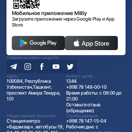
Порядок и режим работы НБУ
Открытые данные
Антимонопольный комплаенс
Мобильное приложение Milliy
Загрузите приложение через Google Play и App
Store
Следите за нами в соцсетях
Адрес
Контакт-центр
100084, Республика
1344
Узбекистан,Ташкент,
+998 78 148-00-10
проспект Амира Темура,
Время работы: с 09:00 до
101
21:00
Оставьте отзыв
(обращение)
Общественный транспорт
Служба доверия
Станция метро
+998 78 147-15-04
«Бадамзар», автобусы 19,
Рабочие дни: с