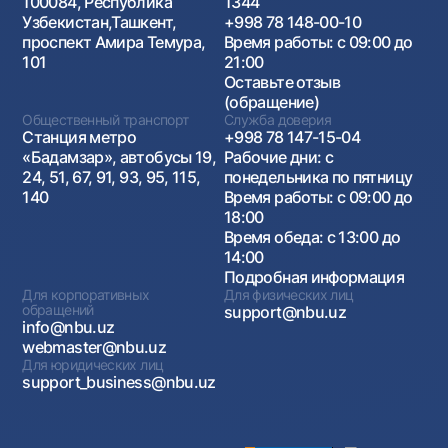
100084, Республика
1344
Узбекистан,Ташкент,
+998 78 148-00-10
проспект Амира Темура,
Время работы: с 09:00 до
101
21:00
Оставьте отзыв
(обращение)
Общественный транспорт
Служба доверия
Станция метро
+998 78 147-15-04
«Бадамзар», автобусы 19,
Рабочие дни: с
24, 51, 67, 91, 93, 95, 115,
понедельника по пятницу
140
Время работы: с 09:00 до
18:00
Время обеда: с 13:00 до
14:00
Подробная информация
Для корпоративных
Для физических лиц
обращений
support@nbu.uz
info@nbu.uz
webmaster@nbu.uz
Для юридических лиц
support_business@nbu.uz