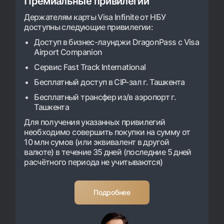
Премиальные привилегии
Путешественнику
UzCard/HUMO
Держателям карты Visa Infinite от НБУ
доступны следующие привилегии:
Visa
Доступ в бизнес-лаунджи DragonPass с Visa
Visa FIFA
Airport Companion
Mastercard
Сервис Fast Track International
Зарплатные
Бесплатный доступ в CIP-зал г. Ташкента
Garmin pay
Бесплатный трансфер из/в аэропорт г.
Ташкента
Денежные переводы
Для получения указанных привилегий
необходимо совершить покупки на сумму от
Курсы валют
10 млн сумов (или эквивалент в другой
валюте) в течение 35 дней (последние 5 дней
Эскроу-cчёт
расчётного периода не учитываются)
Тарифы
Подробнее
Акции
Мобильное приложение Milliy