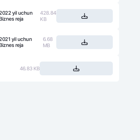
2022 yil uchun
428.84
Biznes reja
KB
varag‘i
lovasi
2021 yil uchun
6.68
Biznes reja
MB
46.83 KB