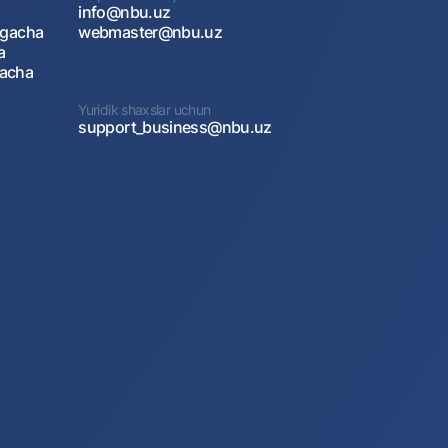
info@nbu.uz
agacha
webmaster@nbu.uz
a
gacha
Yuridik shaxslar uchun
support_business@nbu.uz