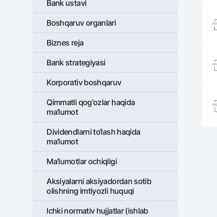
Bank ustavi
Boshqaruv organlari
Pul oʻtkazmalari
Biznes reja
Tariflar
Bank stratеgiyasi
Ko'p beriladigan savollar
Korporativ boshqaruv
Sayt bo‘yicha qidiring
Qimmatli qog'ozlar haqida
ma'lumot
Dividеndlarni to‘lash haqida
ma’lumot
Qidirish
Foydali havolalar
Ma’lumotlar ochiqligi
Ko'p beriladigan savollar
Matbuot markazi
Ofis va bank
Aksiyalarni aksiyadordan sotib
olishning imtiyozli huquqi
Bizni ijtimoiy tarmoqlarda kuzatib boring
Ichki normativ hujjatlar (ishlab