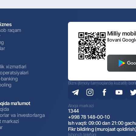
biznes
isob raqam
Milliy mobil
r
Ilovani Googl
ng
lar
ik xizmatlari
operatsiyalari
t-banking
Bizni ijtimoiy tarmoqlarda kuzatib bor
oling
qida ma'lumot
Aloqa markazi
qida
1344
rlar va investorlarga
+998 78 148-00-10
 markazi
Ish vaqti: 09:00 dan 21:00 gach
ar
Fikr bildiring (murojaat qoldirish
Ishonch telefoni