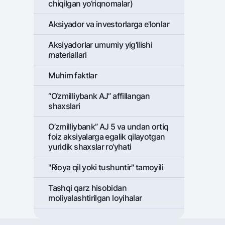
chiqilgan yo‘riqnomalar)
Aksiyador va investorlarga e'lonlar
Aksiyadorlar umumiy yig'ilishi
materiallari
Muhim faktlar
“O‘zmilliybank AJ” affillangan
shaxslari
O’zmilliybank” AJ 5 va undan ortiq
foiz aksiyalarga egalik qilayotgan
yuridik shaxslar ro‘yhati
"Rioya qil yoki tushuntir" tamoyili
Tashqi qarz hisobidan
moliyalashtirilgan loyihalar