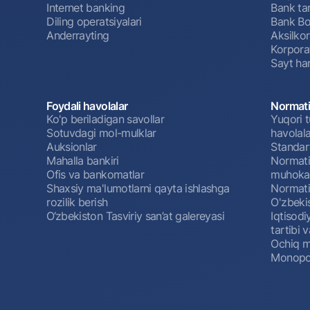
Internet banking
Bank tar
Diling operatsiyalari
Bank Bo
Anderrayting
Aksilko
Korpora
Sayt har
Foydali havolalar
Normati
Ko'p beriladigan savollar
Yuqori t
Sotuvdagi mol-mulklar
havolala
Auksionlar
Standar
Mahalla bankiri
Normativ
Ofis va bankomatlar
muhokam
Shaxsiy ma'lumotlarni qayta ishlashga
Normativ
rozilik berish
O'zbeki
O‘zbekiston Tasviriy san’at galereyasi
Iqtisodi
tartibi v
Ochiq m
Monopol