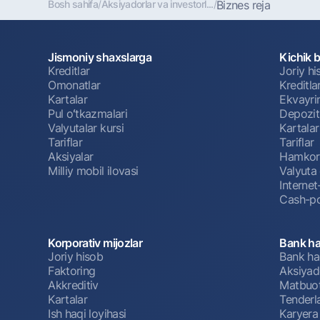
Bosh sahifa
/
Aksiyadorlar va investorl...
/
Biznes reja
Jismoniy shaxslarga
Kichik 
Kreditlar
Joriy h
Omonatlar
Kreditla
Kartalar
Ekvayri
Pul oʻtkazmalari
Depozit
Valyutalar kursi
Kartalar
Tariflar
Tariflar
Aksiyalar
Hamkorl
Milliy mobil ilovasi
Valyuta 
Interne
Cash-po
Korporativ mijozlar
Bank ha
Joriy hisob
Bank ha
Faktoring
Aksiyado
Akkreditiv
Matbuot
Kartalar
Tenderl
Ish haqi loyihasi
Karyera