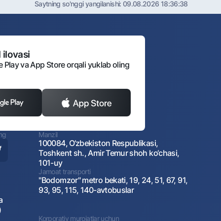
Saytning so'nggi yangilanishi:
09.08.2026 18:36:38
 ilovasi
e Play va App Store orqali yuklab oling
ing
Manzil
100084, O‘zbekiston Respublikasi,
Toshkent sh., Amir Temur shoh ko‘chasi,
101-uy
Jamoat transporti
"Bodomzor" metro bekati, 19, 24, 51, 67, 91,
93, 95, 115, 140-avtobuslar
a
)
Korporativ murojatlar uchun