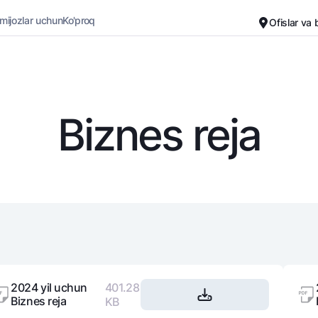
 mijozlar uchun
Ko'proq
Ofislar va
Karyera
Bank haqida
Kichik biznes uchun
Oddiy versiya
Biznes reja
Oq-qora versiya
Omonatlar
Kartalar
Ovozni yoqish
Hamma uchun
Bepul
Jozibali
Premial
Vozmojno vse
Sayohatchiga
Talab qilib olinguncha
UzCard/HUMO
Yevro
Visa
Hamma uchun USD uchun
Visa FIFA
2024 yil uchun
401.28
Talab qilib olinguncha USD
Mastercard
Biznes reja
KB
Oltin omonat
Ish haqi