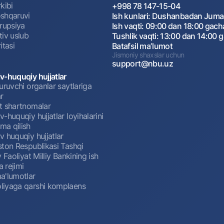
kibi
+998 78 147-15-04
shqaruvi
Ish kunlari: Dushanbadan Jum
rrupsiya
Ish vaqti: 09:00 dan 18:00 gach
tiv uslub
Tushlik vaqti: 13:00 dan 14:00 
itasi
Batafsil maʼlumot
Jismoniy shaxslar uchun
support@nbu.uz
v-huquqiy hujjatlar
uruvchi organlar saytlariga
r
t shartnomalar
-huquqiy hujjatlar loyihalarini
a qilish
 huquqiy hujjatlar
ston Respublikasi Tashqi
y Faoliyat Milliy Bankining ish
a rejimi
a'lumotlar
iyaga qarshi komplaens