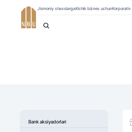
Jismoniy shaxslarga
Kichik biznes uchun
Korporativ
Onlayn-bank
O'zbek
Jismoniy shaxslarga (Milliy)
English
Oddiy versiya
Jismoniy shaxslarga
Biznes uchun (iBank)
Русский
Oq-qora versiya
Shaxsiy kabinet
Ovozni yoqish
Kreditlar
Ipoteka
Avtokredit
Mikroqarz
Ta’lim krеditi
Overdraft
National Green
Bank aksiyadorlari