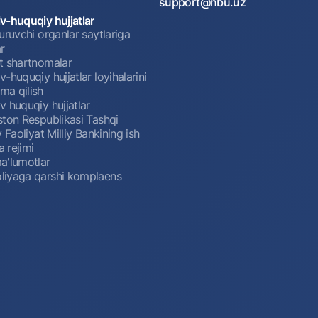
support@nbu.uz
v-huquqiy hujjatlar
uruvchi organlar saytlariga
r
t shartnomalar
-huquqiy hujjatlar loyihalarini
a qilish
 huquqiy hujjatlar
ston Respublikasi Tashqi
y Faoliyat Milliy Bankining ish
a rejimi
a'lumotlar
iyaga qarshi komplaens