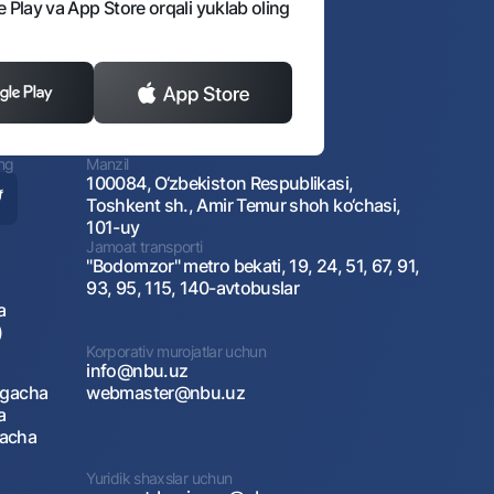
e Play va App Store orqali yuklab oling
ing
Manzil
100084, O‘zbekiston Respublikasi,
Toshkent sh., Amir Temur shoh ko‘chasi,
101-uy
Jamoat transporti
"Bodomzor" metro bekati, 19, 24, 51, 67, 91,
93, 95, 115, 140-avtobuslar
a
)
Korporativ murojatlar uchun
info@nbu.uz
agacha
webmaster@nbu.uz
a
gacha
Yuridik shaxslar uchun