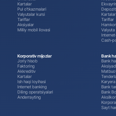
Kartalar
Ekvayri
Pul oʻtkazmalari
Depozit
Valyutalar kursi
Kartalar
Tariflar
Tariflar
Aksiyalar
Hamkorl
Milliy mobil ilovasi
Valyuta 
Interne
Cash-po
Korporativ mijozlar
Bank ha
Joriy hisob
Bank ha
Faktoring
Aksiyado
Akkreditiv
Matbuot
Kartalar
Tenderl
Ish haqi loyihasi
Karyera
Internet banking
Bank tar
Diling operatsiyalari
Bank Bo
Anderrayting
Aksilko
Korpora
Sayt har