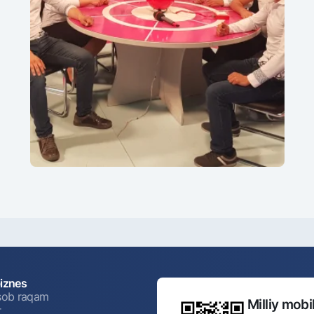
biznes
isob raqam
Milliy mobil
r