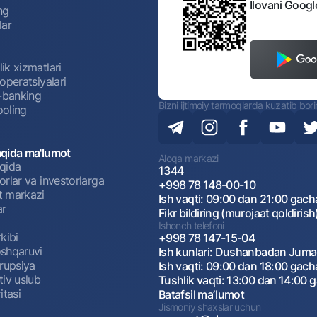
Ilovani Googl
ng
lar
ik xizmatlari
operatsiyalari
t-banking
Bizni ijtimoiy tarmoqlarda kuzatib bor
oling
qida ma'lumot
Aloqa markazi
qida
1344
rlar va investorlarga
+998 78 148-00-10
 markazi
Ish vaqti: 09:00 dan 21:00 gach
ar
Fikr bildiring (murojaat qoldirish
Ishonch telefoni
kibi
+998 78 147-15-04
shqaruvi
Ish kunlari: Dushanbadan Jum
rrupsiya
Ish vaqti: 09:00 dan 18:00 gach
tiv uslub
Tushlik vaqti: 13:00 dan 14:00 
itasi
Batafsil maʼlumot
Jismoniy shaxslar uchun