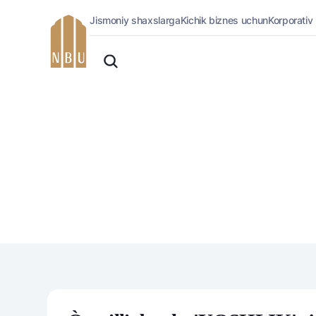
Jismoniy shaxslarga
Kichik biznes uchun
Korporativ
Onlayn-bank
O'zbek
Jismoniy shaxslarga (Milliy)
Oddiy versiya
Jismoniy shaxslarga
Biznes uchun (iBank)
Oq-qora versiya
Shaxsiy kabinet
Ovozni yoqish
Kreditlar
Ipoteka
Avtokredit
Mikroqarz
Ta’lim krеditi
Overdraft
National Green