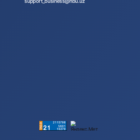
support_business@nbu.uz