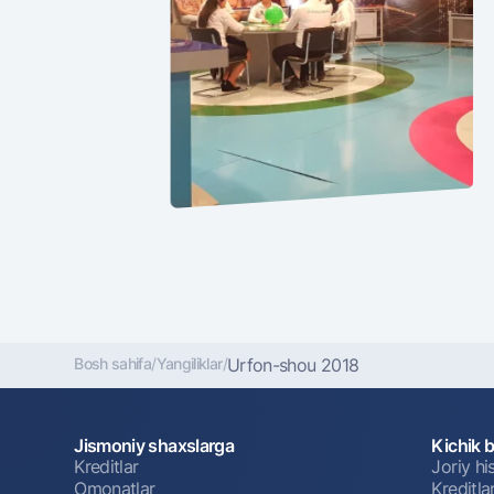
Bosh sahifa
/
Yangiliklar
/
Urfon-shou 2018
Jismoniy shaxslarga
Kichik 
Kreditlar
Joriy h
Omonatlar
Kreditla