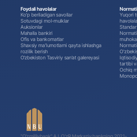
Foydali havolalar
Normati
Ko'p beriladigan savollar
Yuqori t
Sotuvdagi mol-mulklar
havolala
Auksionlar
Standar
Mahalla bankiri
Normativ
Ofis va bankomatlar
muhokam
Shaxsiy ma'lumotlarni qayta ishlashga
Normativ
rozilik berish
O'zbeki
O‘zbekiston Tasviriy san’at galereyasi
Iqtisodi
tartibi v
Ochiq m
Monopol
"O'zmilliybank" AJ. OʻzR Markaziy bankning 2021-