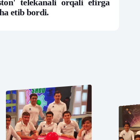
n' telekanali orqali efirga
ha etib bordi.
varag‘i
lovasi