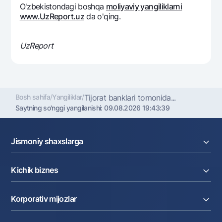
O'zbekistondagi boshqa
moliyaviy yangiliklarni
www.UzReport.uz
da o'qing.
UzReport
Bosh sahifa
/
Yangiliklar
/
Tijorat banklari tomonida...
Saytning so'nggi yangilanishi:
09.08.2026 19:43:39
Jismoniy shaxslarga
Kreditlar
Kichik biznes
Omonatlar
Kartalar
Joriy hisob raqam
Pul oʻtkazmalari
Korporativ mijozlar
Kreditlar
Valyutalar kursi
Ekvayring
Tariflar
Joriy hisob