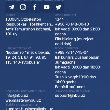
Manzil
Aloqa markazi
100084, O‘zbekiston
1344
Respublikasi, Toshkent sh.,
+998 78 148-00-10
Amir Temur shoh ko‘chasi,
Ish vaqti: 09:00 dan 21:00
101-uy
gacha
Fikr bildiring (murojaat
qoldirish)
Jamoat transporti
Ishonch telefoni
"Bodomzor" metro bekati,
+998 78 147-15-04
19, 24, 51, 67, 91, 93, 95,
Ish kunlari: Dushanbadan
115, 140-avtobuslar
Jumagacha
Ish vaqti: 09:00 dan 18:00
gacha
Tushlik vaqti: 13:00 dan
14:00 gacha
Batafsil maʼlumot
Korporativ murojatlar uchun
Jismoniy shaxslar uchun
info@nbu.uz
support@nbu.uz
webmaster@nbu.uz
Yuridik shaxslar uchun
support_business@nbu.uz