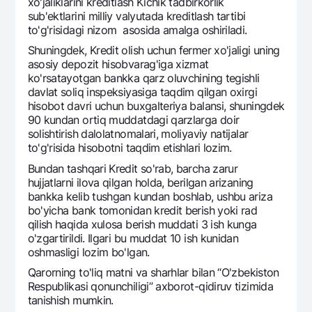
xo'jaliklarini kreditlash Kichik tadbirkorlik
Ofis va bankomatlar
sub'ektlarini milliy valyutada kreditlash tartibi
to'g'risidagi nizom asosida amalga oshiriladi.
Shaxsiy ma'lumotlarni qayta ishlashga rozilik berish
Shuningdek, Kredit olish uchun fermer xo'jaligi uning
asosiy depozit hisobvarag'iga xizmat
Bizni ijtimoiy tarmoqlarda kuzatib boring
ko'rsatayotgan bankka qarz oluvchining tegishli
davlat soliq inspeksiyasiga taqdim qilgan oxirgi
Aloqa markazi
hisobot davri uchun buxgalteriya balansi, shuningdek
+998 78 148-00-10
1344
90 kundan ortiq muddatdagi qarzlarga doir
solishtirish dalolatnomalari, moliyaviy natijalar
to'g'risida hisobotni taqdim etishlari lozim.
Bundan tashqari Kredit so'rab, barcha zarur
hujjatlarni ilova qilgan holda, berilgan arizaning
bankka kelib tushgan kundan boshlab, ushbu ariza
bo'yicha bank tomonidan kredit berish yoki rad
qilish haqida xulosa berish muddati 3 ish kunga
o'zgartirildi. Ilgari bu muddat 10 ish kunidan
oshmasligi lozim bo'lgan.
Qarorning to'liq matni va sharhlar bilan “O'zbekiston
Respublikasi qonunchiligi” axborot-qidiruv tizimida
tanishish mumkin.