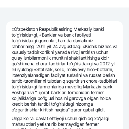
Sayohatchiga
National Green
Yevro
UzCard/HUMO
Eskrou hisobvarag‘i
Hamma uchun USD uchun
Visa
Talab qilib olinguncha USD
Tariflar
Visa FIFA
«O'zbekiston Respublikasining Markaziy banki
Oltin omonat
Mastercard
to'g'risida»gi, «Banklar va bank faoliyati
Aksiyalar
NBU’dan oltin quymalar
to'g'risida»gi qonunlar, hamda davlatimiz
Ish haqi
rahbarining 2011 yil 24 avgustdagi «Kichik biznes va
Kumush omonat
Milliy mobil ilovasi
Garmin pay
xususiy tadbirkorlikni yanada rivojlantirish uchun
qulay ishbilarmonlik muhitini shakllantirishga doir
Ko'p beriladigan savollar
qo'shimcha chora-tadbirlar to'g'risida»gi va 2012 yil
16 iyuldagi «Statistik, soliq, moliyaviy hiso-botlarni,
litsenziyalanadigan faoliyat turlarini va ruxsat berish
Sayt bo‘yicha qidiring
tartib-taomillarini tubdan qisqartirish chora-tadbirlari
to'g'risida»gi farmonlariga muvofiq Markaziy bank
Boshqaruvi “Tijorat banklari tomonidan fermer
xo'jaliklariga bo'lg'usi hosilni garovga olgan holda
kredit berish tartibi to'g'risidagi nizomga
Qidirish
o'zgartirishlar kiritish haqida” qaror qabul qildi.
Foydali havolalar
Ko'p beriladigan savollar
Unga ko'ra, davlat ehtiyoji uchun qishloq xo'jaligi
mahsulotlari yetishtirib bermaydigan fermer
Matbuot markazi