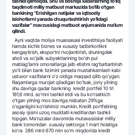
tashkil qilmoqda. Shu va boshqa xabarlarning to'liq
Ofis va bankomatlar
taqdimoti milliy matbuot markazida bo'lib o'tgan
bankining "Erishilgan natijalar va iqtisodiy
Shaxsiy ma'lumotlarni qayta ishlashga rozilik berish
islohotlarni yanada chuqurlashtirish yo'lidagi
vazifalar" mavzusidagi matbuot anjumanida ma'lum
Bizni ijtimoiy tarmoqlarda kuzatib boring
qilindi.
Ayni vaqtda moliya muassasasi investitsiya faoliyati
Aloqa markazi
hamda kichik biznes va xususiy tadbirkorlikni
+998 78 148-00-10
1344
kengaytirish, eksportni rivojlantirish, shuningdek
aholi va xo'jalik subyektlarining bo'sh pul
mablag'larini omonatlarga jalb etishni rag'batlantirish
yo'li bilan bank tizimini yanada mustahkamlash kabi
ustuvor vazifalarni o'z oldiga maqsad qilib qo'ygan.
Raqamlarga murojat qiladigan bo'lsak, joriy yilning
shu davriga qadar bankning kredit portfeli 10 trl
181,6 mlrd. so'mni tashkil etdi va bu ko'rsatkich
o'tgan yilning mos davriga nisbatan 29%ga
o'sganligini ko'rishimiz mumkin. Kredit portfelining
asosiy qismi uzoq muddatli kreditlardan tashkil
topgan. Ma'ruzalar davomida mutaxassislar milliy
bank tomonidan xususiy sektorga 1 mart holatiga
ko'ra 286 mlrd 670 mln so'm miqdorida kredit