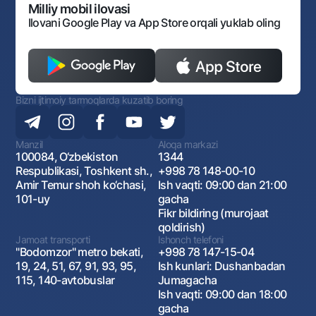
Monopoliyaga qarshi komplaens
Milliy mobil ilovasi
Ilovani Google Play va App Store orqali yuklab oling
Bizni ijtimoiy tarmoqlarda kuzatib boring
Manzil
Aloqa markazi
100084, O‘zbekiston
1344
Respublikasi, Toshkent sh.,
+998 78 148-00-10
Amir Temur shoh ko‘chasi,
Ish vaqti: 09:00 dan 21:00
101-uy
gacha
Fikr bildiring (murojaat
qoldirish)
Jamoat transporti
Ishonch telefoni
"Bodomzor" metro bekati,
+998 78 147-15-04
19, 24, 51, 67, 91, 93, 95,
Ish kunlari: Dushanbadan
115, 140-avtobuslar
Jumagacha
Ish vaqti: 09:00 dan 18:00
gacha