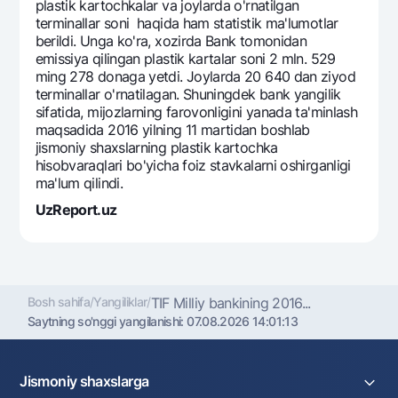
plastik kartochkalar va joylarda o'rnatilgan
terminallar soni haqida ham statistik ma'lumotlar
berildi. Unga ko'ra, xozirda Bank tomonidan
emissiya qilingan plastik kartalar soni 2 mln. 529
ming 278 donaga yetdi. Joylarda 20 640 dan ziyod
terminallar o'rnatilagan. Shuningdek bank yangilik
sifatida, mijozlarning farovonligini yanada ta'minlash
maqsadida 2016 yilning 11 martidan boshlab
jismoniy shaxslarning plastik kartochka
hisobvaraqlari bo'yicha foiz stavkalarni oshirganligi
ma'lum qilindi.
UzReport.uz
Bosh sahifa
/
Yangiliklar
/
TIF Milliy bankining 2016...
Saytning so'nggi yangilanishi:
07.08.2026 14:01:13
Jismoniy shaxslarga