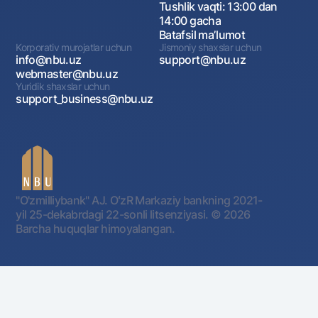
Tushlik vaqti: 13:00 dan
14:00 gacha
Batafsil maʼlumot
Korporativ murojatlar uchun
Jismoniy shaxslar uchun
info@nbu.uz
support@nbu.uz
webmaster@nbu.uz
Yuridik shaxslar uchun
support_business@nbu.uz
"O'zmilliybank" AJ. OʻzR Markaziy bankning 2021-
yil 25-dekabrdagi 22-sonli litsenziyasi.
© 2026
Barcha huquqlar himoyalangan.