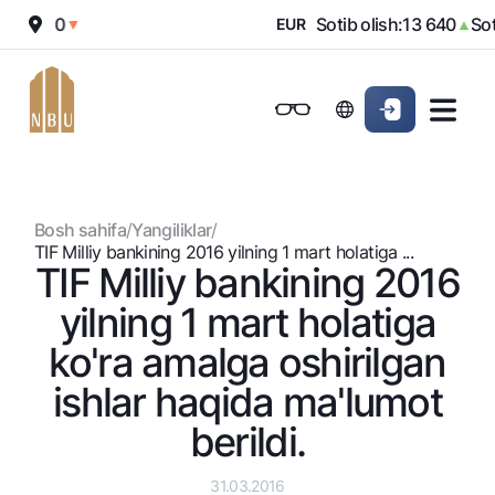
12 010
Sotib olish:
13 640
Sotis
▼
EUR
▲
Onlayn-bank
Jismoniy shaxslarga (Milliy)
Jismoniy shaxslarga (Milliy
Oddiy versiya
Jismoniy shaxslarga
Kichik biznes uchun
Korporativ mijozl
Biznes uchun (iBank)
Biznes uchun (iBank)
Oq-qora versiya
Bosh sahifa
/
Yangiliklar
/
Shaxsiy kabinet
Shaxsiy kabinet
Ovozni yoqish
Jismoniy shaxslarga
TIF Milliy bankining 2016 yilning 1 mart holatiga ...
TIF Milliy bankining 2016
Kreditlar
yilning 1 mart holatiga
Ipoteka
Omonatlar
ko'ra amalga oshirilgan
Avtokredit
Hamma uchun
ishlar haqida ma'lumot
Kartalar
Mikroqarz
Jozibali
berildi.
Bepul
Ta’lim krеditi
Pul oʻtkazmalari
Vozmojno vse
Premial
Overdraft
Talab qilib olinguncha
31.03.2016
Valyutalar kursi