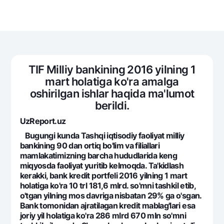
Sayohatchiga
National Green
Yevro
UzCard/HUMO
Eskrou hisobvarag‘i
Hamma uchun USD uchun
Visa
Talab qilib olinguncha USD
Tariflar
Visa FIFA
Oltin omonat
Mastercard
Aksiyalar
TIF Milliy bankining 2016 yilning 1
NBU’dan oltin quymalar
Ish haqi
mart holatiga ko'ra amalga
Kumush omonat
Milliy mobil ilovasi
Garmin pay
oshirilgan ishlar haqida ma'lumot
berildi.
Ko'p beriladigan savollar
UzReport.uz
Bugungi kunda Tashqi iqtisodiy faoliyat milliy
Sayt bo‘yicha qidiring
bankining 90 dan ortiq bo'lim va filiallari
mamlakatimizning barcha hududlarida keng
miqyosda faoliyat yuritib kelmoqda. Ta'kidlash
kerakki, bank kredit portfeli 2016 yilning 1 mart
holatiga ko'ra 10 trl 181,6 mlrd. so'mni tashkil etib,
Qidirish
Foydali havolalar
o'tgan yilning mos davriga nisbatan 29% ga o'sgan.
Ko'p beriladigan savollar
Bank tomonidan ajratilagan kredit mablag'lari esa
joriy yil holatiga ko'ra 286 mlrd 670 mln so'mni
Matbuot markazi