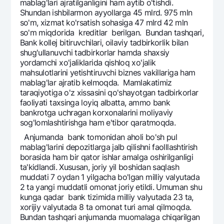
mablag'lari ajratilganligini ham aytib o'tishdi.
Shundan ishbilarmon ayyollarga 45 mlrd. 975 mln
so'm, xizmat ko'rsatish sohasiga 47 mlrd 42 mln
so'm miqdorida kreditlar berilgan. Bundan tashqari,
Bank kollej bitiruvchilari, oilaviy tadbirkorlik bilan
shug'ullanuvchi tadbirkorlar hamda shaxsiy
yordamchi xo'jaliklarida qishloq xo'jalik
mahsulotlarini yetishtiruvchi biznes vakillariga ham
mablag'lar ajratib kelmoqda. Mamlakatimiz
taraqiyotiga o'z xissasini qo'shayotgan tadbirkorlar
faoliyati taxsinga loyiq albatta, ammo bank
bankrotga uchragan korxonalarini moliyaviy
sog'lomlashtirishga ham e'tibor qaratmoqda.
Anjumanda bank tomonidan aholi bo'sh pul
mablag'larini depozitlarga jalb qilishni faolllashtirish
borasida ham bir qator ishlar amalga oshirilganligi
ta'kidlandi. Xususan, joriy yil boshidan saqlash
muddati 7 oydan 1 yilgacha bo'lgan milliy valyutada
2 ta yangi muddatli omonat joriy etildi. Umuman shu
kunga qadar bank tizimida milliy valyutada 23 ta,
xorijiy valyutada 8 ta omonat turi amal qilmoqda.
Bundan tashqari anjumanda muomalaga chiqarilgan