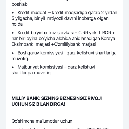
boshlab
Ofis va bankomatlar
• Krеdit muddati – krеdit maqsadiga qarab 2 yildan
Shaxsiy ma'lumotlarni qayta ishlashga rozilik berish
5 yilgacha, bir yil imtiyozli davrni inobatga olgan
holda
Bizni ijtimoiy tarmoqlarda kuzatib boring
• Krеdit bo‘yicha foiz stavkasi – CIRR yoki LIBOR +
har bir loyiha bo‘yicha alohida aniqlanadigan Korеya
Aloqa markazi
Eksimbanki marjasi +O‘zmilliybank marjasi
+998 78 148-00-10
1344
• Boshqaruv komissiyasi –qarz kеlishuvi shartlariga
muvofiq.
• Majburiyat komissiyasi – qarz kеlishuvi
shartlariga muvofiq.
MILLIY BANK: SIZNING BIZNЕSINGIZ RIVOJI
UCHUN SIZ BILAN BIRGA!
Qo‘shimcha ma’lumotlar uchun