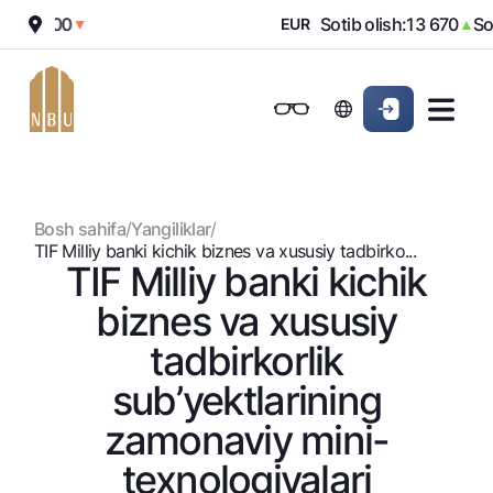
:
12 000
Sotib olish:
13 670
Soti
▼
EUR
▲
Onlayn-bank
Jismoniy shaxslarga (Milliy)
Jismoniy shaxslarga (Milliy
Oddiy versiya
Jismoniy shaxslarga
Kichik biznes uchun
Korporativ mijozl
Biznes uchun (iBank)
Biznes uchun (iBank)
Oq-qora versiya
Bosh sahifa
/
Yangiliklar
/
Shaxsiy kabinet
Shaxsiy kabinet
Ovozni yoqish
Jismoniy shaxslarga
TIF Milliy banki kichik biznеs va xususiy tadbirko...
TIF Milliy banki kichik
Kreditlar
biznеs va xususiy
Ipoteka
Omonatlar
tadbirkorlik
Avtokredit
Hamma uchun
sub’yektlarining
Kartalar
Mikroqarz
Jozibali
zamonaviy mini-
Bepul
Ta’lim krеditi
Pul oʻtkazmalari
Vozmojno vse
Premial
Overdraft
tеxnologiyalari
Talab qilib olinguncha
Valyutalar kursi