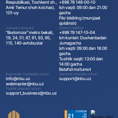
Respublikasi, Toshkent sh.,
+998 78 148-00-10
Amir Temur shoh ko‘chasi,
Ish vaqti: 09:00 dan 21:00
101-uy
gacha
Fikr bildiring (murojaat
qoldirish)
Jamoat transporti
Ishonch telefoni
"Bodomzor" metro bekati,
+998 78 147-15-04
19, 24, 51, 67, 91, 93, 95,
Ish kunlari: Dushanbadan
115, 140-avtobuslar
Jumagacha
Ish vaqti: 09:00 dan 18:00
gacha
Tushlik vaqti: 13:00 dan
14:00 gacha
Batafsil maʼlumot
Korporativ murojatlar uchun
Jismoniy shaxslar uchun
info@nbu.uz
support@nbu.uz
webmaster@nbu.uz
Yuridik shaxslar uchun
support_business@nbu.uz