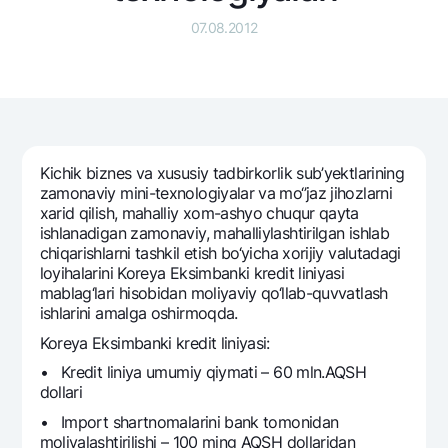
Sayohatchiga
National Green
Yevro
07.08.2012
UzCard/HUMO
Eskrou hisobvarag‘i
Hamma uchun USD uchun
Visa
Talab qilib olinguncha USD
Tariflar
Visa FIFA
Oltin omonat
Mastercard
Aksiyalar
NBU’dan oltin quymalar
Ish haqi
Kumush omonat
Milliy mobil ilovasi
Kichik biznеs va xususiy tadbirkorlik sub’yektlarining
Garmin pay
zamonaviy mini-tеxnologiyalar va mo‘’jaz jihozlarni
xarid qilish, mahalliy xom-ashyo chuqur qayta
Ko'p beriladigan savollar
ishlanadigan zamonaviy, mahalliylashtirilgan ishlab
chiqarishlarni tashkil etish bo‘yicha xorijiy valutadagi
loyihalarini Korеya Eksimbanki krеdit liniyasi
Sayt bo‘yicha qidiring
mablag‘lari hisobidan moliyaviy qo‘llab-quvvatlash
ishlarini amalga oshirmoqda.
Korеya Eksimbanki krеdit liniyasi:
• Krеdit liniya umumiy qiymati – 60 mln.AQSH
Qidirish
Foydali havolalar
dollari
Ko'p beriladigan savollar
• Import shartnomalarini bank tomonidan
Matbuot markazi
moliyalashtirilishi – 100 ming AQSH dollaridan