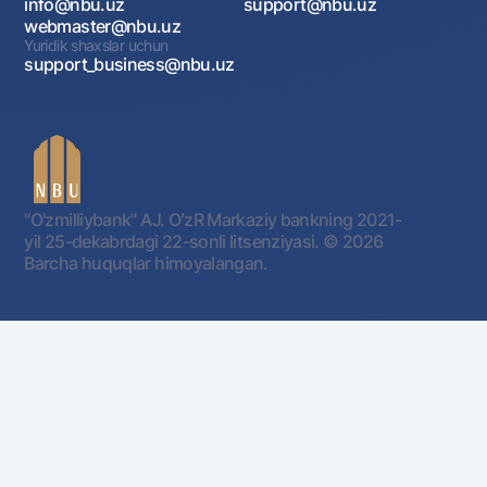
info@nbu.uz
support@nbu.uz
webmaster@nbu.uz
Yuridik shaxslar uchun
support_business@nbu.uz
"O'zmilliybank" AJ. OʻzR Markaziy bankning 2021-
yil 25-dekabrdagi 22-sonli litsenziyasi.
© 2026
Barcha huquqlar himoyalangan.