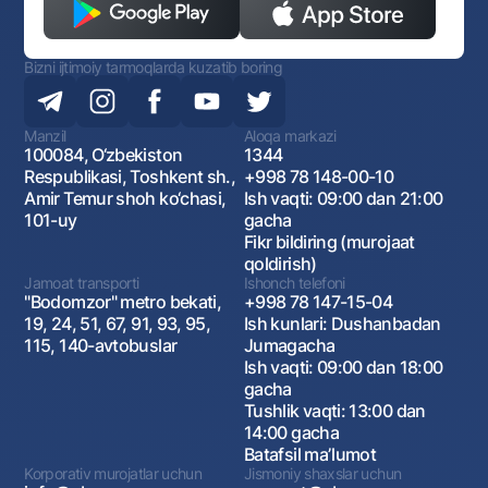
Bizni ijtimoiy tarmoqlarda kuzatib boring
Manzil
Aloqa markazi
100084, O‘zbekiston
1344
Respublikasi, Toshkent sh.,
+998 78 148-00-10
Amir Temur shoh ko‘chasi,
Ish vaqti: 09:00 dan 21:00
101-uy
gacha
Fikr bildiring (murojaat
qoldirish)
Jamoat transporti
Ishonch telefoni
"Bodomzor" metro bekati,
+998 78 147-15-04
19, 24, 51, 67, 91, 93, 95,
Ish kunlari: Dushanbadan
115, 140-avtobuslar
Jumagacha
Ish vaqti: 09:00 dan 18:00
gacha
Tushlik vaqti: 13:00 dan
14:00 gacha
Batafsil maʼlumot
Korporativ murojatlar uchun
Jismoniy shaxslar uchun