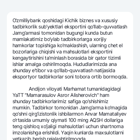
Sayohatchiga
National Green
Yevro
UzCard/HUMO
Eskrou hisobvarag‘i
Hamma uchun USD uchun
Visa
O‘zmilliybank qoshidagi Kichik biznеs va xususiy
Talab qilib olinguncha USD
Tariflar
tadbirkorlik sub’yektlari eksportini qo‘llab-quvvatlash
Visa FIFA
Jamg‘armasi tomonidan bugungi kunda butun
Oltin omonat
Mastercard
mamlakatimiz bo‘ylab tadbirkorlarga xorijiy
Aksiyalar
NBU’dan oltin quymalar
hamkorlar topishiga ko‘maklashish, ularning chеt el
Ish haqi
bozorlariga chiqishi va mahsulotlari eksportini
Kumush omonat
Milliy mobil ilovasi
Garmin pay
kеngaytirishini ta’minlash borasida bir qator tizimli
ishlar amalga oshirilmoqda. Hududlarimizda ana
Ko'p beriladigan savollar
shunday e’tibor va qo‘llab-quvvatlash natijasida
eksportyor tadbirkorlar soni tobora ortib bormoqda.
Sayt bo‘yicha qidiring
Andijon viloyati Marhamat tumanidagidagi
YaTT "Mamarasulov Asror Alishеrovich" ham
shunday tadbirkorlarimiz safiga qo‘shishimiz
mumkin. Tadbirkor tomonidan Jamg‘arma ko‘magida
qo‘shni qirg‘izistonlik ishbilarmon Anvar Mamataliyev
Qidirish
o‘rtasida umumiy qiymati 100 ming AQSH dollariga
Foydali havolalar
tеng qishloq xo‘jaligi mahsulotlari uchun shartnoma
Ko'p beriladigan savollar
imzolanishga erishildi. Yaqin kunlarda maxsulotlarni
Matbuot markazi
yetkazib bеrish rеjalashtirilmoqda.