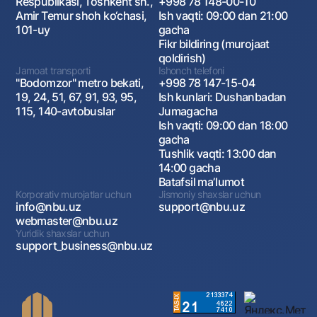
Respublikasi, Toshkent sh.,
+998 78 148-00-10
Amir Temur shoh ko‘chasi,
Ish vaqti: 09:00 dan 21:00
101-uy
gacha
Fikr bildiring (murojaat
qoldirish)
Jamoat transporti
Ishonch telefoni
"Bodomzor" metro bekati,
+998 78 147-15-04
19, 24, 51, 67, 91, 93, 95,
Ish kunlari: Dushanbadan
115, 140-avtobuslar
Jumagacha
Ish vaqti: 09:00 dan 18:00
gacha
Tushlik vaqti: 13:00 dan
14:00 gacha
Batafsil maʼlumot
Korporativ murojatlar uchun
Jismoniy shaxslar uchun
info@nbu.uz
support@nbu.uz
webmaster@nbu.uz
Yuridik shaxslar uchun
support_business@nbu.uz