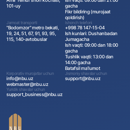
Amir Temur shoh ko‘chasi,
Ish vaqti: 09:00 dan 21:00
101-uy
gacha
Fikr bildiring (murojaat
qoldirish)
Jamoat transporti
Ishonch telefoni
"Bodomzor" metro bekati,
+998 78 147-15-04
19, 24, 51, 67, 91, 93, 95,
Ish kunlari: Dushanbadan
115, 140-avtobuslar
Jumagacha
Ish vaqti: 09:00 dan 18:00
gacha
Tushlik vaqti: 13:00 dan
14:00 gacha
Batafsil maʼlumot
Korporativ murojatlar uchun
Jismoniy shaxslar uchun
info@nbu.uz
support@nbu.uz
webmaster@nbu.uz
Yuridik shaxslar uchun
support_business@nbu.uz