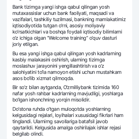
Bank tizimga yangi ishga qabul qilingan yosh
mutaxassislar uchun bank faoliyati, maqsadi va
vazifalari, tashkiliy tuzilmasi, bankning mamlakatimiz
iqtisodiyotida tutgan o‘rni, asosiy moliyaviy
ko‘rsatkichlari va boshqa foydali iqtisodiy bilimlarni
o‘z ichiga olgan “Welcome training” o‘quv dasturi
joriy etilgan.
Bu esa yangi ishga qabul qilingan yosh kadrlarning
kasbiy malakasini oshirish, ularning tizimga
moslashuv jarayonini yengillashtirish va o‘z
salohiyatini to‘la namoyon etishi uchun mustahkam
asos bo‘lib xizmat qilmoqda.
Bir so‘z bilan aytganda, O‘zmilliybank tizimida 160
nafar yosh rahbar kadrlarning mavjudligi, yoshlarga
bo‘lgan ishonchning yorqin misolidir.
Do‘stona ruhda o‘tgan muloqotda yoshlarning
kеlgusidagi rеjalari, loyihalari xususidagi fikrlari ham
tinglandi. Ularnirng savollariga batafsil javob
qaytarildi. Kеlgusida amalga oshirilajak ishlar rеjasi
bеlgilab olindi.