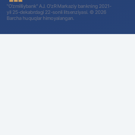
"O'zmilliybank" AJ. OʻzR Markaziy bankning 2021-
yil 25-dekabrdagi 22-sonli litsenziyasi.
© 2026
Barcha huquqlar himoyalangan.