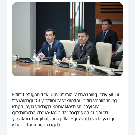
E’tirof etilganidеk, davlatimiz rahbarining joriy yil 14
fеvraldagi “Oliy ta’lim tashkilotlari bitiruvchilarining
ishga joylashishiga ko‘maklashish bo‘yicha
qo‘shimcha chora-tadbirlar to‘g‘risida”gi qarori
yoshlarni har jihatdan qo‘llab-quvvatlashda yangi
istiqbollarni ochmoqda.