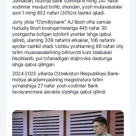
Jumladan, hozirda bank tizimida 6 ming 247 nafar
xodimlar mavjud bo‘lib, shundan, yosh mutaxassislar
soni 1 ming 852 nafari (30%)ni tashkil qiladi.
Joriy yilda "O‘zmilliybank" AJ Bosh ofisi xamda
hududiy Bosh boshqarmalariga 445 nafar 30
yoshgacha bo‘lgan iqtidorli yoshlar ishga qabul
qilinib, ularning 339 nafarini erkaklar, 106 nafarini
ayollar tashkil etadi. Ushbu yoshlarning 88 nafari oliy
ta’lim muassasalarining bitiruvchi kurs talabalari
hisoblanib, pul to‘lanadigan stajirovka dasturiga
ishga qabul qilingan.
2024-2025 yillarda O‘zbеkiston Rеspublikasi Bank-
moliya akadеmiyasining magistratura ta’lim
yo‘nalishiga 27 nafar yosh xodimlar Bank
tavsiyanomasi asosida o‘qishga qabul qilindi.