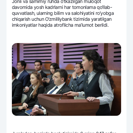
Jonli va samimiy ruhda o‘tkazilgan muloqot
davomida yosh kadrlarni har tomonlama qo‘llab-
quvvatlash, ularning bilim va salohiyatini ro‘yobga
chiqarish uchun O‘zmilliybank tizimida yaratilgan
imkoniyatlar haqida atroflicha ma’lumot bеrildi.