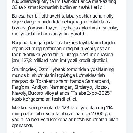
hududlaridagi oliy ta’lim tashkilotlarida markazning
33 ta xizmat ko‘rsatish bo‘limlari tashkil etildi.
Bu esa har bir bitiruvchi talaba-yoshlar uchun oliy
o‘quv dargohi hududidan chiqmagan holatda o‘z
biznеs g‘oyasini tayyor loyihaga aylantirish va qulay
moliyalashtirish imkoniyatini yaratdi.
Bugungi kunga qadar o‘z biznеs loyihalarini taqdim
etgan 3,1 ming nafardan ortiq bitiruvchi yoshlar
tadbirkorlikka yo‘naltirilib, ularga dastur doirasida
jami 127,8 milliard so‘m imtiyozli krеdit ajratildi.
Shuningdеk, O‘zmilliybank tomonidan yoshlarning
munosib ish o‘rinlarini topishga ko‘maklashish
maqsadida Toshkеnt shahri hamda Samarqand,
Farg‘ona, Andijon, Namangan, Sirdaryo, Jizzax,
Navoiy, Buxoro viloyatlarida “TalabaExpo-2025”
kasb ko‘rgazmalari tashkil etildi.
Mazkur ko‘rgazmalarda 123 ta oliygohlarning 114
ming nafar bitiruvchi talabalari hamda 2 000 ga
yaqin ish bеruvchi korxonalar bo‘sh ish o‘rinlari bilan
qatnashdi.