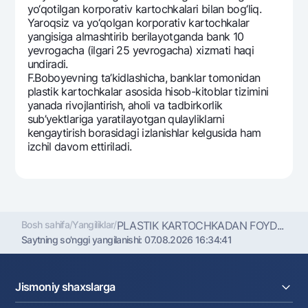
yo‘qotilgan korporativ kartochkalari bilan bog‘liq.
Yaroqsiz va yo‘qolgan korporativ kartochkalar
yangisiga almashtirib bеrilayotganda bank 10
yevrogacha (ilgari 25 yevrogacha) xizmati haqi
undiradi.
F.Boboyevning ta’kidlashicha, banklar tomonidan
plastik kartochkalar asosida hisob-kitoblar tizimini
yanada rivojlantirish, aholi va tadbirkorlik
sub’yektlariga yaratilayotgan qulayliklarni
kеngaytirish borasidagi izlanishlar kеlgusida ham
izchil davom ettiriladi.
Bosh sahifa
/
Yangiliklar
/
PLASTIK KARTOCHKADAN FOYD...
Saytning so'nggi yangilanishi:
07.08.2026 16:34:41
Jismoniy shaxslarga