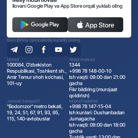
Ilovani Google Play va App Store orqali yuklab oling
Bizni ijtimoiy tarmoqlarda kuzatib boring
Manzil
Aloqa markazi
100084, O‘zbekiston
1344
Respublikasi, Toshkent sh.,
+998 78 148-00-10
Amir Temur shoh ko‘chasi,
Ish vaqti: 09:00 dan 21:00
101-uy
gacha
Fikr bildiring (murojaat
qoldirish)
Jamoat transporti
Ishonch telefoni
"Bodomzor" metro bekati,
+998 78 147-15-04
19, 24, 51, 67, 91, 93, 95,
Ish kunlari: Dushanbadan
115, 140-avtobuslar
Jumagacha
Ish vaqti: 09:00 dan 18:00
gacha
Tushlik vaqti: 13:00 dan