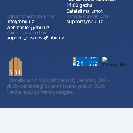
14:00 gacha
Batafsil maʼlumot
Korporativ murojatlar uchun
Jismoniy shaxslar uchun
info@nbu.uz
support@nbu.uz
webmaster@nbu.uz
Yuridik shaxslar uchun
support_business@nbu.uz
"O'zmilliybank" AJ. OʻzR Markaziy bankning 2021-
yil 25-dekabrdagi 22-sonli litsenziyasi.
© 2026
Barcha huquqlar himoyalangan.