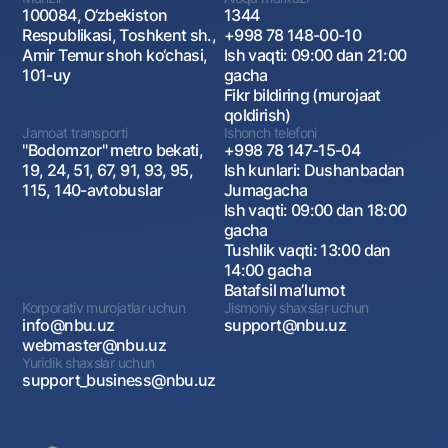
100084, O‘zbekiston
1344
Respublikasi, Toshkent sh.,
+998 78 148-00-10
Amir Temur shoh ko‘chasi,
Ish vaqti: 09:00 dan 21:00
101-uy
gacha
Fikr bildiring (murojaat
qoldirish)
Jamoat transporti
Ishonch telefoni
"Bodomzor" metro bekati,
+998 78 147-15-04
19, 24, 51, 67, 91, 93, 95,
Ish kunlari: Dushanbadan
115, 140-avtobuslar
Jumagacha
Ish vaqti: 09:00 dan 18:00
gacha
Tushlik vaqti: 13:00 dan
14:00 gacha
Batafsil maʼlumot
Korporativ murojatlar uchun
Jismoniy shaxslar uchun
info@nbu.uz
support@nbu.uz
webmaster@nbu.uz
Yuridik shaxslar uchun
support_business@nbu.uz