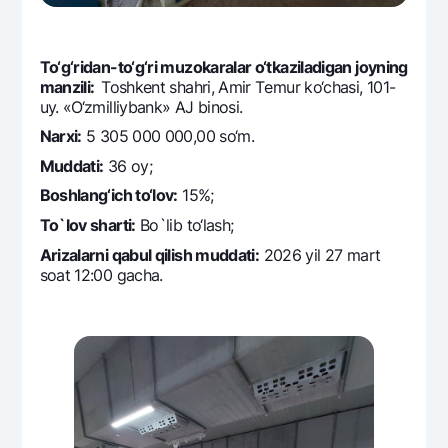
Ofis va bankomatlar
Shaxsiy ma'lumotlarni qayta ishlashga rozilik berish
To‘g‘ridan-to‘g‘ri muzokaralar o‘tkaziladigan joyning
manzili:
Toshkеnt shahri, Amir Tеmur ko‘chasi, 101-
Bizni ijtimoiy tarmoqlarda kuzatib boring
uy. «O‘zmilliybank» AJ binosi.
Narxi:
5 305 000 000,00 so‘m.
Aloqa markazi
+998 78 148-00-10
1344
Muddati:
36 oy;
Boshlang‘ich to‘lov:
15%;
To`lov sharti:
Bo`lib to‘lash;
Arizalarni qabul qilish muddati:
2026 yil 27 mart
soat 12:00 gacha.