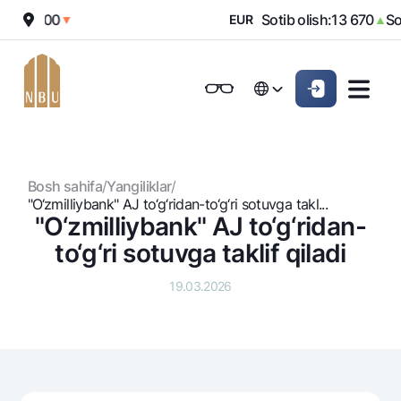
12 000
Sotib olish:
13 670
Sotis
▼
EUR
▲
Onlayn-bank
Jismoniy shaxslarga (Milliy)
Jismoniy shaxslarga (Milliy
Oddiy versiya
Русский
Jismoniy shaxslarga
Kichik biznes uchun
Korporativ mijozl
Русский
Biznes uchun (iBank)
Biznes uchun (iBank)
Oq-qora versiya
Bosh sahifa
/
Yangiliklar
/
Shaxsiy kabinet
Shaxsiy kabinet
Ovozni yoqish
Jismoniy shaxslarga
"O‘zmilliybank" AJ to‘g‘ridan-to‘g‘ri sotuvga takl...
"O‘zmilliybank" AJ to‘g‘ridan-
Kreditlar
to‘g‘ri sotuvga taklif qiladi
Ipoteka
Omonatlar
19.03.2026
Avtokredit
Hamma uchun
Kartalar
Mikroqarz
Jozibali
Bepul
Ta’lim krеditi
Pul oʻtkazmalari
Vozmojno vse
Premial
Overdraft
Talab qilib olinguncha
Valyutalar kursi