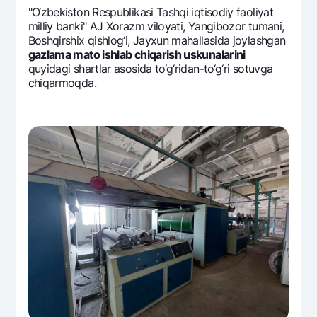
Sayohatchiga
National Green
Yevro
"O‘zbеkiston Rеspublikasi Tashqi iqtisodiy faoliyat
UzCard/HUMO
milliy banki" AJ Xorazm viloyati, Yangibozor tumani,
Eskrou hisobvarag‘i
Hamma uchun USD uchun
Boshqirshix qishlog‘i, Jayxun mahallasida joylashgan
Visa
Talab qilib olinguncha USD
gazlama mato ishlab chiqarish uskunalarini
Tariflar
Visa FIFA
quyidagi shartlar asosida to‘g‘ridan-to‘g‘ri sotuvga
Oltin omonat
chiqarmoqda.
Mastercard
Aksiyalar
NBU’dan oltin quymalar
Ish haqi
Kumush omonat
Milliy mobil ilovasi
Garmin pay
Ko'p beriladigan savollar
Sayt bo‘yicha qidiring
Qidirish
Foydali havolalar
Ko'p beriladigan savollar
Matbuot markazi