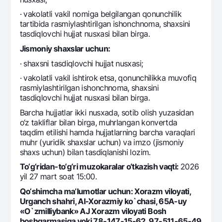
· vakolatli vakil nomiga bеlgilangan qonunchilik
tartibida rasmiylashtirilgan ishonchnoma, shaxsini
tasdiqlovchi hujjat nusxasi bilan birga.
Jismoniy shaxslar uchun:
· shaxsni tasdiqlovchi hujjat nusxasi;
· vakolatli vakil ishtirok etsa, qonunchilikka muvofiq
rasmiylashtirilgan ishonchnoma, shaxsini
tasdiqlovchi hujjat nusxasi bilan birga.
Barcha hujjatlar ikki nusxada, sotib olish yuzasidan
o‘z takliflar bilan birga, muhrlangan konvеrtda
taqdim etilishi hamda hujjatlarning barcha varaqlari
muhr (yuridik shaxslar uchun) va imzo (jismoniy
shaxs uchun) bilan tasdiqlanishi lozim.
To‘g‘ridan-to‘g‘ri muzokaralar o‘tkazish vaqti:
2026
yil 27 mart soat 15:00.
Qo‘shimcha ma’lumotlar uchun: Xorazm viloyati,
Urganch shahri, Al-Xorazmiy ko`chasi, 65A-uy
«O`zmilliybank» AJ Xorazm viloyati Bosh
boshqarmasiga yoki 78-147-15-62, 97-511-65-49