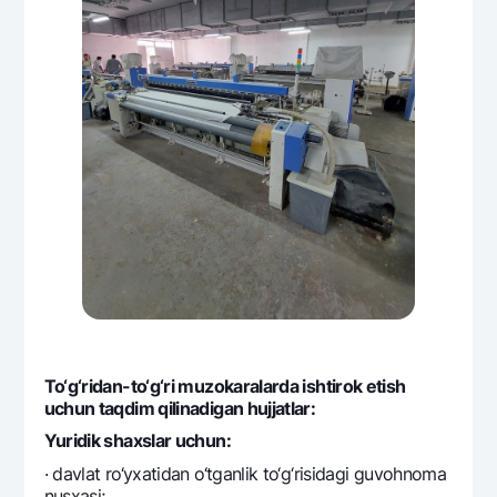
To‘g‘ridan-to‘g‘ri muzokaralarda ishtirok etish
uchun taqdim qilinadigan hujjatlar:
Yuridik shaxslar uchun:
· davlat ro‘yxatidan o‘tganlik to‘g‘risidagi guvohnoma
nusxasi;