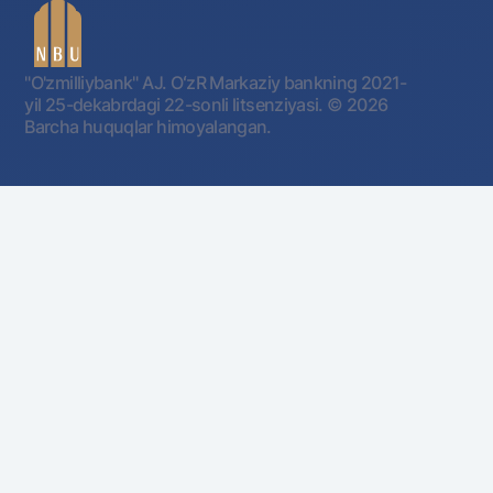
"O'zmilliybank" AJ. OʻzR Markaziy bankning 2021-
yil 25-dekabrdagi 22-sonli litsenziyasi.
© 2026
Barcha huquqlar himoyalangan.