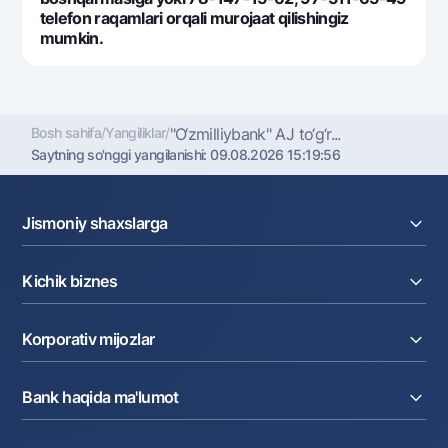
telefon raqamlari orqali murojaat qilishingiz
mumkin.
Bosh sahifa
/
Yangiliklar
/
"O‘zmilliybank" AJ to‘g‘r...
Saytning so'nggi yangilanishi:
09.08.2026 15:19:56
Jismoniy shaxslarga
Kreditlar
Kichik biznes
Omonatlar
Kartalar
Joriy hisob raqam
Pul oʻtkazmalari
Korporativ mijozlar
Kreditlar
Valyutalar kursi
Ekvayring
Tariflar
Joriy hisob
Depozitlar
Aksiyalar
Bank haqida ma'lumot
Faktoring
Kartalar
Milliy mobil ilovasi
Akkreditiv
Tariflar
Bank haqida
Kartalar
Hamkorlik xizmatlari