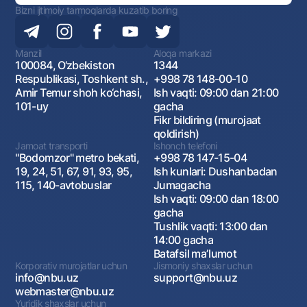
Bizni ijtimoiy tarmoqlarda kuzatib boring
Manzil
Aloqa markazi
100084, O‘zbekiston
1344
Respublikasi, Toshkent sh.,
+998 78 148-00-10
Amir Temur shoh ko‘chasi,
Ish vaqti: 09:00 dan 21:00
101-uy
gacha
Fikr bildiring (murojaat
qoldirish)
Jamoat transporti
Ishonch telefoni
"Bodomzor" metro bekati,
+998 78 147-15-04
19, 24, 51, 67, 91, 93, 95,
Ish kunlari: Dushanbadan
115, 140-avtobuslar
Jumagacha
Ish vaqti: 09:00 dan 18:00
gacha
Tushlik vaqti: 13:00 dan
14:00 gacha
Batafsil maʼlumot
Korporativ murojatlar uchun
Jismoniy shaxslar uchun
info@nbu.uz
support@nbu.uz
webmaster@nbu.uz
Yuridik shaxslar uchun