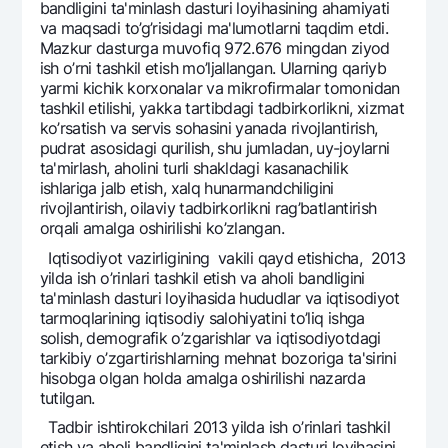
bandligini ta'minlash dasturi loyihasining ahamiyati
va maqsadi to’g’risidagi ma'lumotlarni taqdim etdi.
Mazkur dasturga muvofiq 972.676 mingdan ziyod
ish o’rni tashkil etish mo’ljallangan. Ularning qariyb
yarmi kichik korxonalar va mikrofirmalar tomonidan
tashkil etilishi, yakka tartibdagi tadbirkorlikni, xizmat
ko’rsatish va sеrvis sohasini yanada rivojlantirish,
pudrat asosidagi qurilish, shu jumladan, uy-joylarni
ta'mirlash, aholini turli shakldagi kasanachilik
ishlariga jalb etish, xalq hunarmandchiligini
rivojlantirish, oilaviy tadbirkorlikni rag’batlantirish
orqali amalga oshirilishi ko’zlangan.
Iqtisodiyot vazirligining vakili qayd etishicha, 2013
yilda ish o’rinlari tashkil etish va aholi bandligini
ta'minlash dasturi loyihasida hududlar va iqtisodiyot
tarmoqlarining iqtisodiy salohiyatini to’liq ishga
solish, dеmografik o’zgarishlar va iqtisodiyotdagi
tarkibiy o’zgartirishlarning mеhnat bozoriga ta'sirini
hisobga olgan holda amalga oshirilishi nazarda
tutilgan.
Tadbir ishtirokchilari 2013 yilda ish o’rinlari tashkil
etish va aholi bandligini ta'minlash dasturi loyihasini