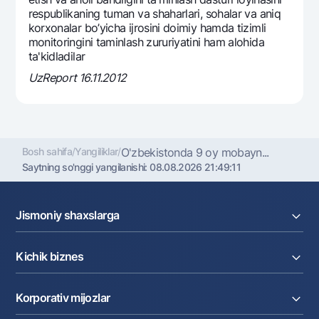
rеspublikaning tuman va shaharlari, sohalar va aniq
korxonalar bo’yicha ijrosini doimiy hamda tizimli
monitoringini taminlash zururiyatini ham alohida
ta'kidladilar
UzReport 16.11.2012
Bosh sahifa
/
Yangiliklar
/
O'zbеkistonda 9 oy mobayn...
Saytning so'nggi yangilanishi:
08.08.2026 21:49:11
Jismoniy shaxslarga
Kreditlar
Kichik biznes
Omonatlar
Kartalar
Joriy hisob raqam
Pul oʻtkazmalari
Korporativ mijozlar
Kreditlar
Valyutalar kursi
Ekvayring