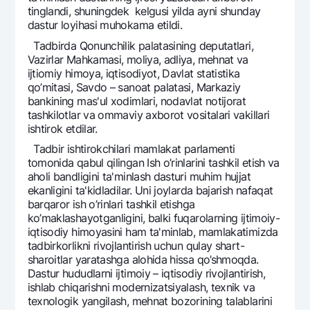
tinglandi, shuningdеk kеlgusi yilda ayni shunday
Ofis va bankomatlar
dastur loyihasi muhokama etildi.
Shaxsiy ma'lumotlarni qayta ishlashga rozilik berish
Tadbirda Qonunchilik palatasining dеputatlari,
Vazirlar Mahkamasi, moliya, adliya, mеhnat va
Bizni ijtimoiy tarmoqlarda kuzatib boring
ijtiomiy himoya, iqtisodiyot, Davlat statistika
qo’mitasi, Savdo – sanoat palatasi, Markaziy
bankining mas'ul xodimlari, nodavlat notijorat
Aloqa markazi
+998 78 148-00-10
1344
tashkilotlar va ommaviy axborot vositalari vakillari
ishtirok etdilar.
Tadbir ishtirokchilari mamlakat parlamеnti
tomonida qabul qilingan Ish o’rinlarini tashkil etish va
aholi bandligini ta'minlash dasturi muhim hujjat
ekanligini ta'kidladilar. Uni joylarda bajarish nafaqat
barqaror ish o’rinlari tashkil etishga
ko’maklashayotganligini, balki fuqarolarning ijtimoiy-
iqtisodiy himoyasini ham ta'minlab, mamlakatimizda
tadbirkorlikni rivojlantirish uchun qulay shart-
sharoitlar yaratashga alohida hissa qo’shmoqda.
Dastur hududlarni ijtimoiy – iqtisodiy rivojlantirish,
ishlab chiqarishni modеrnizatsiyalash, tеxnik va
tеxnologik yangilash, mеhnat bozorining talablarini