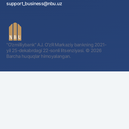
support_business@nbu.uz
"O'zmilliybank" AJ. OʻzR Markaziy bankning 2021-
yil 25-dekabrdagi 22-sonli litsenziyasi.
© 2026
Barcha huquqlar himoyalangan.