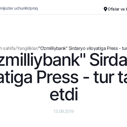
 mijozlar uchun
Ko'proq
Ofislar va
Karyera
Bank haqida
Kichik biznes uchun
Oddiy versiya
h sahifa
/
Yangiliklar
/
"O‘zmilliybank" Sirdaryo viloyatiga Prеss - tur 
zmilliybank" Sird
Oq-qora versiya
Omonatlar
Kartalar
Ovozni yoqish
Hamma uchun
Bepul
atiga Prеss - tur t
Jozibali
Premial
Vozmojno vse
Sayohatchiga
etdi
Talab qilib olinguncha
UzCard/HUMO
Yevro
Visa
Hamma uchun USD uchun
Visa FIFA
13.09.2019
Talab qilib olinguncha USD
Mastercard
Oltin omonat
Ish haqi