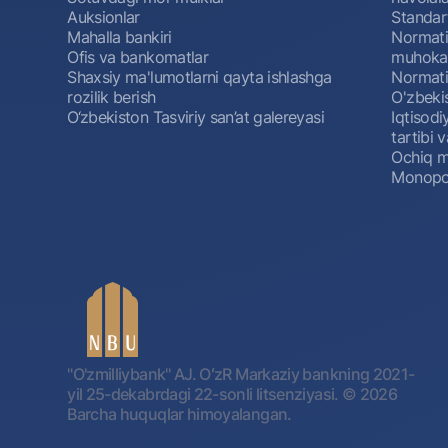
Auksionlar
Standar
Mahalla bankiri
Normativ
Ofis va bankomatlar
muhokam
Shaxsiy ma'lumotlarni qayta ishlashga
Normativ
rozilik berish
O'zbeki
O‘zbekiston Tasviriy san’at galereyasi
Iqtisodi
tartibi v
Ochiq m
Monopol
"O'zmilliybank" AJ. OʻzR Markaziy bankning 2021-
yil 25-dekabrdagi 22-sonli litsenziyasi.
© 2026
Barcha huquqlar himoyalangan.