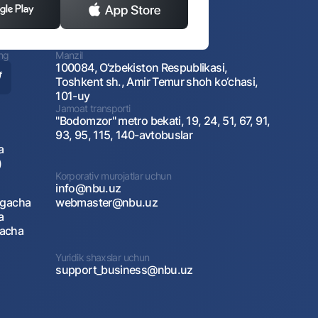
ing
Manzil
100084, O‘zbekiston Respublikasi,
Toshkent sh., Amir Temur shoh ko‘chasi,
101-uy
Jamoat transporti
"Bodomzor" metro bekati, 19, 24, 51, 67, 91,
93, 95, 115, 140-avtobuslar
a
)
Korporativ murojatlar uchun
info@nbu.uz
agacha
webmaster@nbu.uz
a
gacha
Yuridik shaxslar uchun
support_business@nbu.uz