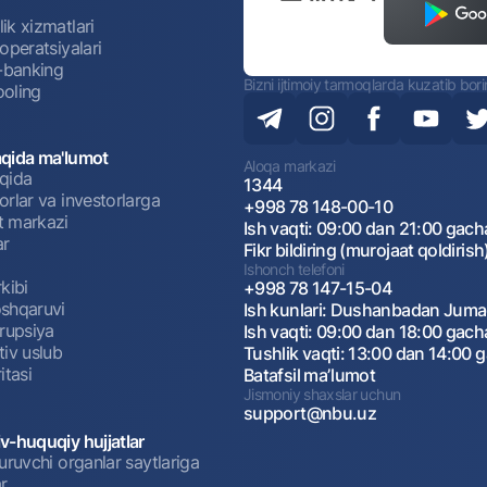
ik xizmatlari
operatsiyalari
t-banking
Bizni ijtimoiy tarmoqlarda kuzatib bor
oling
qida ma'lumot
Aloqa markazi
qida
1344
rlar va investorlarga
+998 78 148-00-10
 markazi
Ish vaqti: 09:00 dan 21:00 gach
ar
Fikr bildiring (murojaat qoldirish
Ishonch telefoni
kibi
+998 78 147-15-04
shqaruvi
Ish kunlari: Dushanbadan Jum
rrupsiya
Ish vaqti: 09:00 dan 18:00 gach
tiv uslub
Tushlik vaqti: 13:00 dan 14:00 
itasi
Batafsil maʼlumot
Jismoniy shaxslar uchun
support@nbu.uz
v-huquqiy hujjatlar
uruvchi organlar saytlariga
r