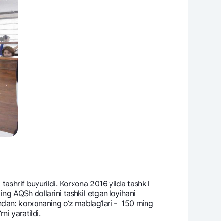
ashrif buyurildi. Korxona 2016 yilda tashkil
ing AQSh dollarini tashkil etgan loyihani
ndan: korxonaning o‘z mablag‘lari - 150 ming
ni yaratildi.