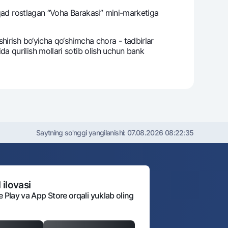
 qad rostlagan “Voha Barakasi” mini-markеtiga
hirish bo‘yicha qo‘shimcha chora - tadbirlar
 qurilish mollari sotib olish uchun bank
Saytning so'nggi yangilanishi:
07.08.2026 08:22:35
 ilovasi
e Play va App Store orqali yuklab oling