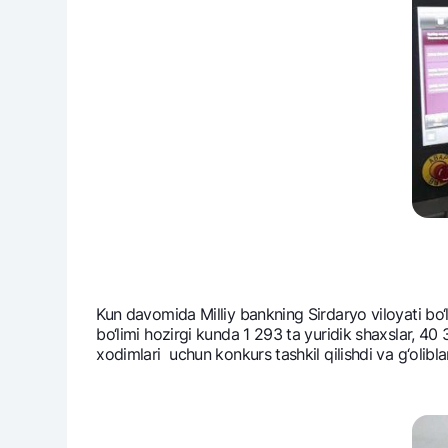
Kun davomida Milliy bankning Sirdaryo viloyati bo‘li
bo‘limi hozirgi kunda 1 293 ta yuridik shaxslar, 4
xodimlari uchun konkurs tashkil qilishdi va g‘oliblar