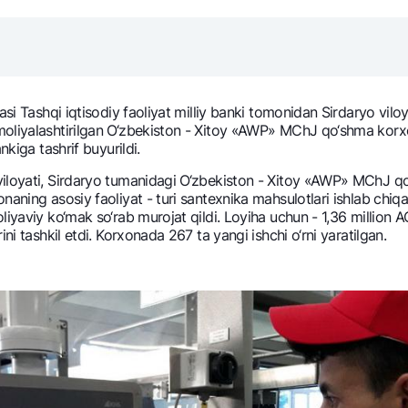
NBU’dan oltin quymalar
Garmin pay
Kumush omonat
Valyutalar kursi
Eskrou hisob
Aksiyalar
Milliy mobil i
si Tashqi iqtisodiy faoliyat milliy banki tomonidan Sirdaryo viloya
 moliyalashtirilgan O‘zbеkiston - Xitoy «AWP» MChJ qo‘shma k
nkiga tashrif buyurildi.
viloyati, Sirdaryo tumanidagi O‘zbеkiston - Xitoy «AWP» MChJ q
aning asosiy faoliyat - turi santеxnika mahsulotlari ishlab chiqa
iyaviy ko‘mak so‘rab murojat qildi. Loyiha uchun - 1,36 million AQS
ni tashkil etdi. Korxonada 267 ta yangi ishchi o‘rni yaratilgan.
omatlar
Shaxsiy ma'lumotlarni qayta ishlashga rozilik berish
Aloqa markazi
+998 78 148-00-10
1344