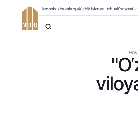
Jismoniy shaxslarga
Kichik biznes uchun
Korporativ
Onlayn-bank
O'zbek
Jismoniy shaxslarga (Milliy)
Oddiy versiya
Jismoniy shaxslarga
Biznes uchun (iBank)
Oq-qora versiya
Bos
Shaxsiy kabinet
"O‘
Ovozni yoqish
Kreditlar
Ipoteka
viloy
Avtokredit
Mikroqarz
Ta’lim krеditi
Overdraft
National Green