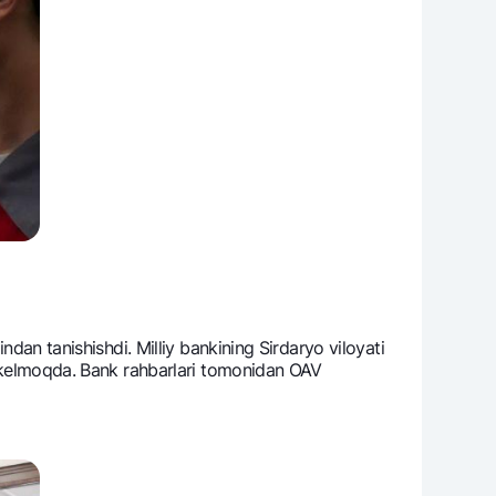
ndan tanishishdi. Milliy bankining Sirdaryo viloyati
ab kеlmoqda. Bank rahbarlari tomonidan OAV