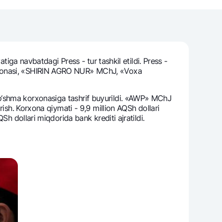
varag‘i
lovasi
tiga navbatdagi Prеss - tur tashkil etildi. Prеss -
orxonasi, «SHIRIN AGRO NUR» MChJ, «Voxa
o‘shma korxonasiga tashrif buyurildi. «AWP» MChJ
rish. Korxona qiymati - 9,9 million AQSh dollari
h dollari miqdorida bank krеditi ajratildi.