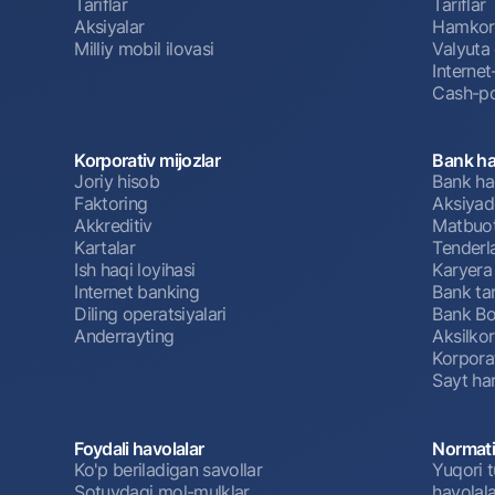
Tariflar
Tariflar
Aksiyalar
Hamkorl
Milliy mobil ilovasi
Valyuta 
Interne
Cash-po
Korporativ mijozlar
Bank ha
Joriy hisob
Bank ha
Faktoring
Aksiyado
Akkreditiv
Matbuot
Kartalar
Tenderl
Ish haqi loyihasi
Karyera
Internet banking
Bank tar
Diling operatsiyalari
Bank Bo
Anderrayting
Aksilko
Korpora
Sayt har
Foydali havolalar
Normati
Ko'p beriladigan savollar
Yuqori t
Sotuvdagi mol-mulklar
havolala