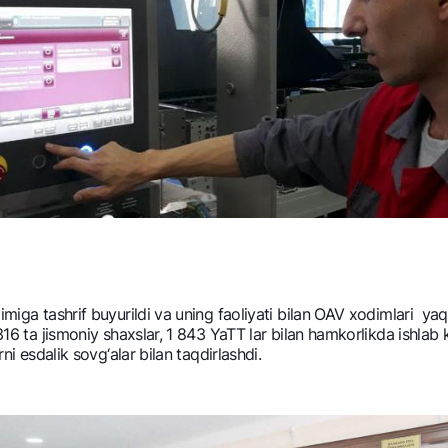
miga tashrif buyurildi va uning faoliyati bilan OAV xodimlari yaqi
0 316 ta jismoniy shaxslar, 1 843 YaTT lar bilan hamkorlikda ishl
ni esdalik sovg‘alar bilan taqdirlashdi.