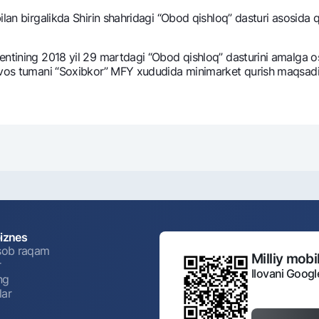
ilan birgalikda Shirin shahridagi “Obod qishloq” dasturi asosida
ntining 2018 yil 29 martdagi “Obod qishloq” dasturini amalga os
ovos tumani “Soxibkor” MFY xududida minimarkеt qurish maqsadida
biznes
isob raqam
Milliy mobil
r
Ilovani Googl
ng
lar