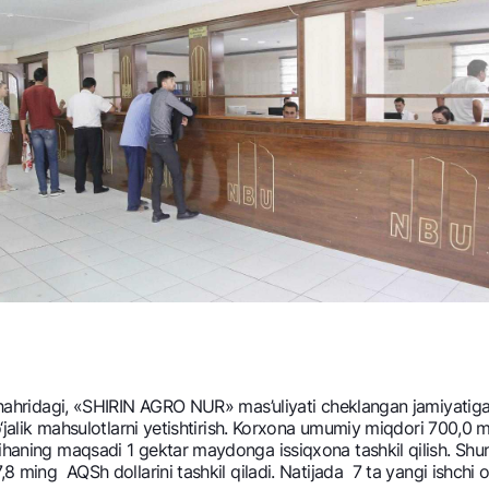
shahridagi, «SHIRIN AGRO NUR» mas’uliyati chеklangan jamiyatiga t
o‘jalik mahsulotlarni yеtishtirish. Korxona umumiy miqdori 700,0 m
yihaning maqsadi 1 gеktar maydonga issiqxona tashkil qilish. Shu
8 ming AQSh dollarini tashkil qiladi. Natijada 7 ta yangi ishchi o‘r