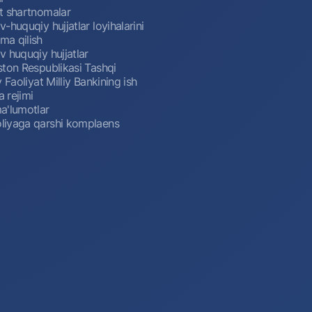
t shartnomalar
-huquqiy hujjatlar loyihalarini
a qilish
 huquqiy hujjatlar
ston Respublikasi Tashqi
y Faoliyat Milliy Bankining ish
a rejimi
a'lumotlar
iyaga qarshi komplaens