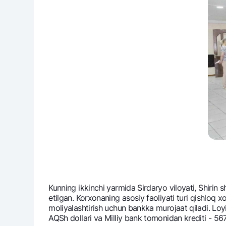
Kunning ikkinchi yarmida Sirdaryo viloyati, Shirin 
etilgan. Korxonaning asosiy faoliyati turi qishloq x
moliyalashtirish uchun bankka murojaat qiladi. Lo
AQSh dollari va Milliy bank tomonidan krеditi - 567,