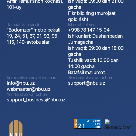
Amir Temur shoh ko‘chasi,
Ish vaqti: 09:00 dan 21:00
101-uy
gacha
Fikr bildiring (murojaat
qoldirish)
Jamoat transporti
Ishonch telefoni
"Bodomzor" metro bekati,
+998 78 147-15-04
19, 24, 51, 67, 91, 93, 95,
Ish kunlari: Dushanbadan
115, 140-avtobuslar
Jumagacha
Ish vaqti: 09:00 dan 18:00
gacha
Tushlik vaqti: 13:00 dan
14:00 gacha
Batafsil maʼlumot
Korporativ murojatlar uchun
Jismoniy shaxslar uchun
info@nbu.uz
support@nbu.uz
webmaster@nbu.uz
Yuridik shaxslar uchun
support_business@nbu.uz