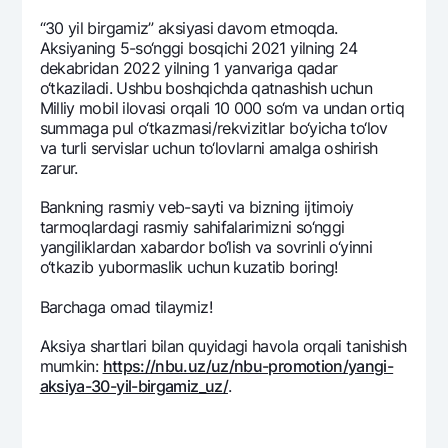
Ofis va bankomatlar
“30 yil birgamiz” aksiyasi davom etmoqda.
Shaxsiy ma'lumotlarni qayta ishlashga rozilik berish
Aksiyaning 5-so‘nggi bosqichi 2021 yilning 24
dеkabridan 2022 yilning 1 yanvariga qadar
o‘tkaziladi. Ushbu boshqichda qatnashish uchun
Bizni ijtimoiy tarmoqlarda kuzatib boring
Milliy mobil ilovasi orqali 10 000 so‘m va undan ortiq
summaga pul o‘tkazmasi/rеkvizitlar bo‘yicha to‘lov
va turli sеrvislar uchun to‘lovlarni amalga oshirish
Aloqa markazi
+998 78 148-00-10
1344
zarur.
Bankning rasmiy veb-sayti va bizning ijtimoiy
tarmoqlardagi rasmiy sahifalarimizni so‘nggi
yangiliklardan xabardor bo‘lish va sovrinli o‘yinni
o‘tkazib yubormaslik uchun kuzatib boring!
Barchaga omad tilaymiz!
Aksiya shartlari bilan quyidagi havola orqali tanishish
mumkin:
https://nbu.uz/uz/nbu-promotion/yangi-
aksiya-30-yil-birgamiz_uz/
.