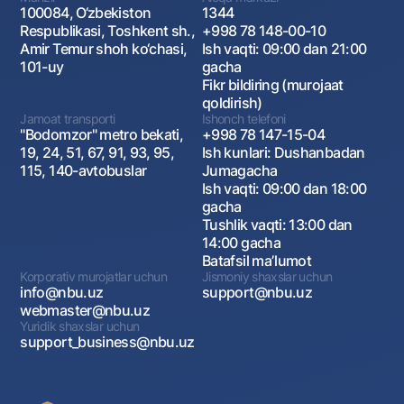
100084, O‘zbekiston
1344
Respublikasi, Toshkent sh.,
+998 78 148-00-10
Amir Temur shoh ko‘chasi,
Ish vaqti: 09:00 dan 21:00
101-uy
gacha
Fikr bildiring (murojaat
qoldirish)
Jamoat transporti
Ishonch telefoni
"Bodomzor" metro bekati,
+998 78 147-15-04
19, 24, 51, 67, 91, 93, 95,
Ish kunlari: Dushanbadan
115, 140-avtobuslar
Jumagacha
Ish vaqti: 09:00 dan 18:00
gacha
Tushlik vaqti: 13:00 dan
14:00 gacha
Batafsil maʼlumot
Korporativ murojatlar uchun
Jismoniy shaxslar uchun
info@nbu.uz
support@nbu.uz
webmaster@nbu.uz
Yuridik shaxslar uchun
support_business@nbu.uz