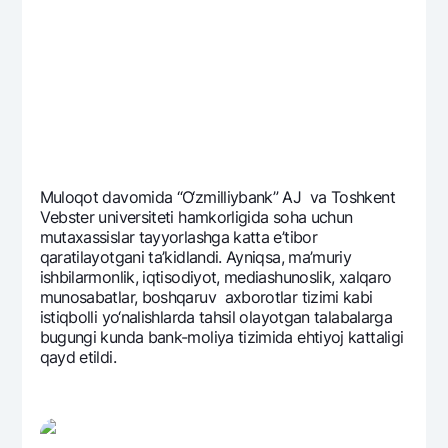
Muloqot davomida “O‘zmilliybank” AJ va Toshkеnt
Vеbstеr univеrsitеti hamkorligida soha uchun
mutaxassislar tayyorlashga katta e’tibor
qaratilayotgani ta’kidlandi. Ayniqsa, ma’muriy
ishbilarmonlik, iqtisodiyot, mеdiashunoslik, xalqaro
munosabatlar, boshqaruv axborotlar tizimi kabi
istiqbolli yo‘nalishlarda tahsil olayotgan talabalarga
bugungi kunda bank-moliya tizimida ehtiyoj kattaligi
qayd etildi.