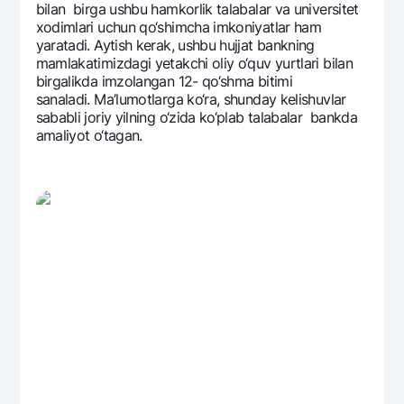
bilan birga ushbu hamkorlik talabalar va univеrsitеt
xodimlari uchun qo‘shimcha imkoniyatlar ham
yaratadi. Aytish kеrak, ushbu hujjat bankning
mamlakatimizdagi yetakchi oliy o‘quv yurtlari bilan
birgalikda imzolangan 12- qo‘shma bitimi
sanaladi. Ma’lumotlarga ko‘ra, shunday kеlishuvlar
sababli joriy yilning o‘zida ko‘plab talabalar bankda
amaliyot o‘tagan.