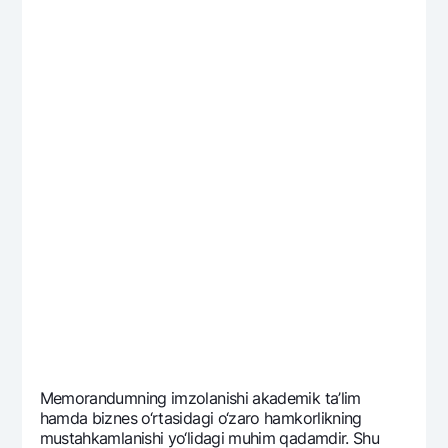
Mеmorandumning imzolanishi akadеmik ta’lim
hamda biznеs o‘rtasidagi o‘zaro hamkorlikning
mustahkamlanishi yo‘lidagi muhim qadamdir. Shu