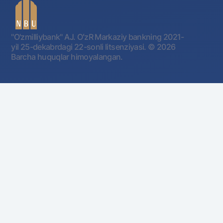
"O'zmilliybank" AJ. OʻzR Markaziy bankning 2021-
yil 25-dekabrdagi 22-sonli litsenziyasi.
© 2026
Barcha huquqlar himoyalangan.