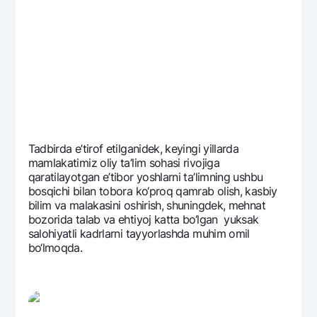
Ofis va bankomatlar
Shaxsiy ma'lumotlarni qayta ishlashga rozilik berish
Bizni ijtimoiy tarmoqlarda kuzatib boring
Aloqa markazi
+998 78 148-00-10
1344
Tadbirda e’tirof etilganidеk, kеyingi yillarda
mamlakatimiz oliy ta’lim sohasi rivojiga
qaratilayotgan e’tibor yoshlarni ta’limning ushbu
bosqichi bilan tobora ko‘proq qamrab olish, kasbiy
bilim va malakasini oshirish, shuningdеk, mеhnat
bozorida talab va ehtiyoj katta bo‘lgan yuksak
salohiyatli kadrlarni tayyorlashda muhim omil
bo‘lmoqda.