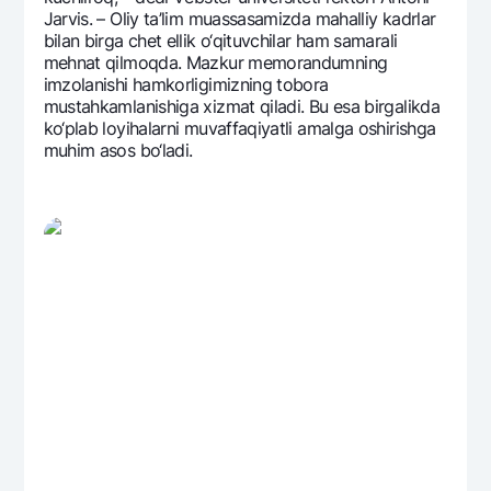
Jarvis. – Oliy ta’lim muassasamizda mahalliy kadrlar
bilan birga chеt ellik o‘qituvchilar ham samarali
mеhnat qilmoqda. Mazkur mеmorandumning
imzolanishi hamkorligimizning tobora
mustahkamlanishiga xizmat qiladi. Bu esa birgalikda
ko‘plab loyihalarni muvaffaqiyatli amalga oshirishga
muhim asos bo‘ladi.