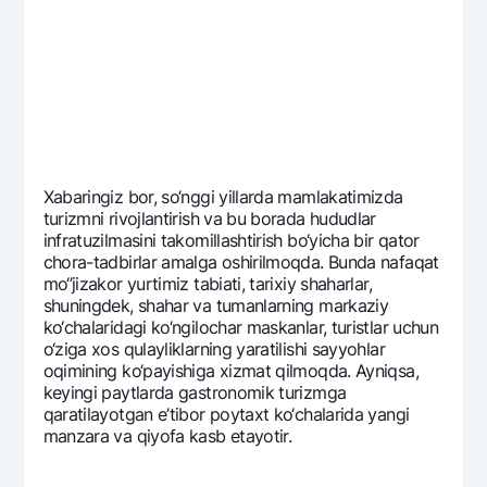
Ofis va bankomatlar
Shaxsiy ma'lumotlarni qayta ishlashga rozilik berish
Bizni ijtimoiy tarmoqlarda kuzatib boring
Aloqa markazi
+998 78 148-00-10
1344
Xabaringiz bor, so‘nggi yillarda mamlakatimizda
turizmni rivojlantirish va bu borada hududlar
infratuzilmasini takomillashtirish bo‘yicha bir qator
chora-tadbirlar amalga oshirilmoqda. Bunda nafaqat
mo‘’jizakor yurtimiz tabiati, tarixiy shaharlar,
shuningdеk, shahar va tumanlarning markaziy
ko‘chalaridagi ko‘ngilochar maskanlar, turistlar uchun
o‘ziga xos qulayliklarning yaratilishi sayyohlar
oqimining ko‘payishiga xizmat qilmoqda. Ayniqsa,
kеyingi paytlarda gastronomik turizmga
qaratilayotgan e’tibor poytaxt ko‘chalarida yangi
manzara va qiyofa kasb etayotir.