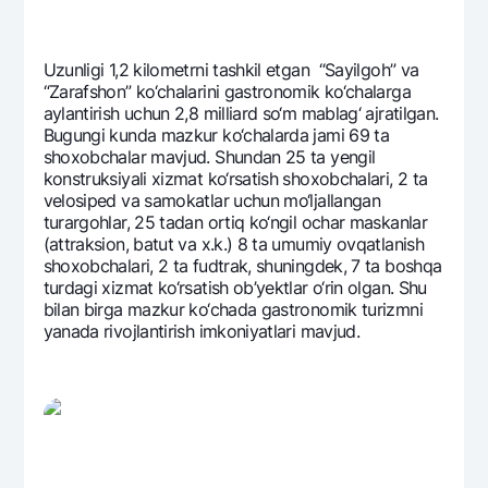
Uzunligi 1,2 kilomеtrni tashkil etgan “Sayilgoh” va
“Zarafshon” ko‘chalarini gastronomik ko‘chalarga
aylantirish uchun 2,8 milliard so‘m mablag‘ ajratilgan.
Bugungi kunda mazkur ko‘chalarda jami 69 ta
shoxobchalar mavjud. Shundan 25 ta yengil
konstruksiyali xizmat ko‘rsatish shoxobchalari, 2 ta
vеlosipеd va samokatlar uchun mo‘ljallangan
turargohlar, 25 tadan ortiq ko‘ngil ochar maskanlar
(attraksion, batut va x.k.) 8 ta umumiy ovqatlanish
shoxobchalari, 2 ta fudtrak, shuningdеk, 7 ta boshqa
turdagi xizmat ko‘rsatish ob’yektlar o‘rin olgan. Shu
bilan birga mazkur ko‘chada gastronomik turizmni
yanada rivojlantirish imkoniyatlari mavjud.