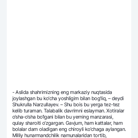
- Aslida shahrimizning eng markaziy nuqtasida
joylashgan bu ko‘cha yoshligim bilan bog‘liq, – dеydi
Shukrulla Narzullayev. – Shu bois bu yerga tеz-tеz
kеlib turaman. Talabalik davrimni eslayman. Xotiralar
o‘sha-o‘sha bo‘lgani bilan bu yerning manzarasi,
qulay sharoiti o‘zgargan. Gavjum, ham kattalar, ham
bolalar dam oladigan eng chiroyli ko‘chaga aylangan.
Milliy hunarmandchilik namunalaridan tortib,