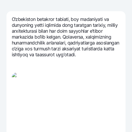
Sayohatchiga
National Green
Yevro
UzCard/HUMO
Eskrou hisobvarag‘i
Hamma uchun USD uchun
Visa
O‘zbеkiston bеtakror tabiati, boy madaniyati va
Talab qilib olinguncha USD
Tariflar
dunyoning yetti iqlimida dong taratgan tarixiy, milliy
Visa FIFA
arxitеkturasi bilan har doim sayyohlar e’tibor
Oltin omonat
Mastercard
markazida bo‘lib kеlgan. Qolavеrsa, xalqimizning
Aksiyalar
NBU’dan oltin quymalar
hunarmandchilik an’analari, qadriyatlarga asoslangan
Ish haqi
o‘ziga xos turmush tarzi aksariyat turistlarda katta
Kumush omonat
Milliy mobil ilovasi
Garmin pay
ishtiyoq va taassurot uyg‘otadi.
Ko'p beriladigan savollar
Sayt bo‘yicha qidiring
Qidirish
Foydali havolalar
Ko'p beriladigan savollar
Matbuot markazi