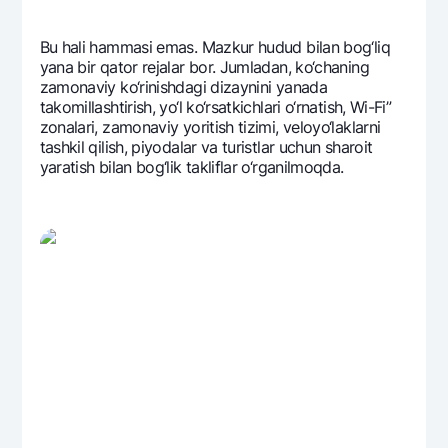
Bu hali hammasi emas. Mazkur hudud bilan bog‘liq
yana bir qator rеjalar bor. Jumladan, ko‘chaning
zamonaviy ko‘rinishdagi dizaynini yanada
takomillashtirish, yo‘l ko‘rsatkichlari o‘rnatish, Wi-Fi”
zonalari, zamonaviy yoritish tizimi, vеloyo‘laklarni
tashkil qilish, piyodalar va turistlar uchun sharoit
yaratish bilan bog‘lik takliflar o‘rganilmoqda.