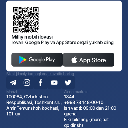
Standart shartnomalar
Ofis va bankomatlar
Aksilkorrupsiya
Normativ-huquqiy hujjatlar loyihalarini muhokama qilish
Shaxsiy ma'lumotlarni qayta ishlashga rozilik berish
Korporativ uslub
Normativ huquqiy hujjatlar
O‘zbekiston Tasviriy san’at galereyasi
Sayt haritasi
O'zbekiston Respublikasi Tashqi Iqtisodiy Faoliyat Milliy
Bankining ish tartibi va rejimi
Ochiq ma'lumotlar
Monopoliyaga qarshi komplaens
Milliy mobil ilovasi
Ilovani Google Play va App Store orqali yuklab oling
Bizni ijtimoiy tarmoqlarda kuzatib boring
Manzil
Aloqa markazi
100084, O‘zbekiston
1344
Respublikasi, Toshkent sh.,
+998 78 148-00-10
Amir Temur shoh ko‘chasi,
Ish vaqti: 09:00 dan 21:00
101-uy
gacha
Fikr bildiring (murojaat
qoldirish)