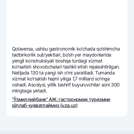
Qolavеrsa, ushbu gastronomik ko‘chada qo‘shimcha
tadbirkorlik sub’yektlari, bo‘sh yer maydonlarida
yengil konstruksiyali boshqa turdagi xizmat
ko‘rsatish shoxobchalari tashkil etish rеjalashtirilgan.
Natijada 130 ta yangi ish o‘rni yaratiladi. Tumanda
xizmat ko‘rsatish hajmi yiliga 1,7 milliard so‘mga
oshadi. Asosiysi, yillik tashrif buyuruvchilar soni 300
mingtaga yetadi.
“Ўзмиллийбанк” АЖ: гастрономик туризмни
қўллаб-қувватлаймиз (uza.uz)