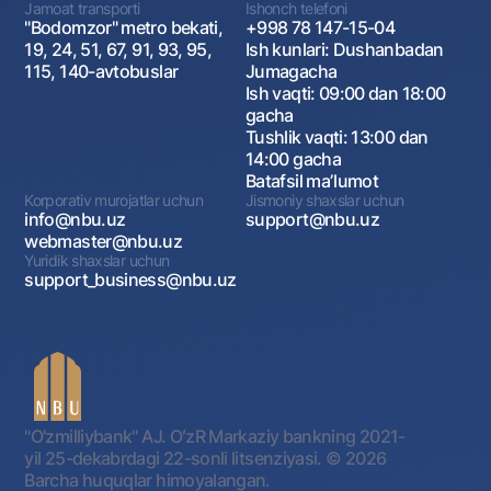
Jamoat transporti
Ishonch telefoni
"Bodomzor" metro bekati,
+998 78 147-15-04
19, 24, 51, 67, 91, 93, 95,
Ish kunlari: Dushanbadan
115, 140-avtobuslar
Jumagacha
Ish vaqti: 09:00 dan 18:00
gacha
Tushlik vaqti: 13:00 dan
14:00 gacha
Batafsil maʼlumot
Korporativ murojatlar uchun
Jismoniy shaxslar uchun
info@nbu.uz
support@nbu.uz
webmaster@nbu.uz
Yuridik shaxslar uchun
support_business@nbu.uz
"O'zmilliybank" AJ. OʻzR Markaziy bankning 2021-
yil 25-dekabrdagi 22-sonli litsenziyasi.
© 2026
Barcha huquqlar himoyalangan.