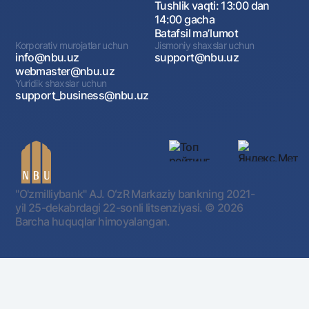
Tushlik vaqti: 13:00 dan
14:00 gacha
Batafsil maʼlumot
Korporativ murojatlar uchun
Jismoniy shaxslar uchun
info@nbu.uz
support@nbu.uz
webmaster@nbu.uz
Yuridik shaxslar uchun
support_business@nbu.uz
"O'zmilliybank" AJ. OʻzR Markaziy bankning 2021-
yil 25-dekabrdagi 22-sonli litsenziyasi.
© 2026
Barcha huquqlar himoyalangan.