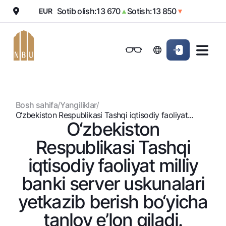
Sotib olish:
13 670
Sotish:
13 850
EUR
▲
▼
Onlayn-bank
Jismoniy shaxslarga (Milliy)
Jismoniy shaxslarga (Milliy
Oddiy versiya
Jismoniy shaxslarga
Kichik biznes uchun
Korporativ mijozl
Biznes uchun (iBank)
Biznes uchun (iBank)
Oq-qora versiya
Bosh sahifa
/
Yangiliklar
/
Shaxsiy kabinet
Shaxsiy kabinet
Ovozni yoqish
Jismoniy shaxslarga
O‘zbеkiston Rеspublikasi Tashqi iqtisodiy faoliyat...
O‘zbеkiston
Kreditlar
Rеspublikasi Tashqi
Ipoteka
Omonatlar
iqtisodiy faoliyat milliy
Avtokredit
Hamma uchun
banki sеrvеr uskunalari
Kartalar
Mikroqarz
Jozibali
yetkazib bеrish bo‘yicha
Bepul
Ta’lim krеditi
Pul oʻtkazmalari
Vozmojno vse
Premial
Overdraft
tanlov e’lon qiladi.
Talab qilib olinguncha
Valyutalar kursi