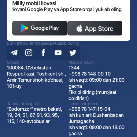
Monopoliyaga qarshi komplaens
Milliy mobil ilovasi
Ilovani Google Play va App Store orqali yuklab oling
Bizni ijtimoiy tarmoqlarda kuzatib boring
Manzil
Aloqa markazi
100084, O‘zbekiston
1344
Respublikasi, Toshkent sh.,
+998 78 148-00-10
Amir Temur shoh ko‘chasi,
Ish vaqti: 09:00 dan 21:00
101-uy
gacha
Fikr bildiring (murojaat
qoldirish)
Jamoat transporti
Ishonch telefoni
"Bodomzor" metro bekati,
+998 78 147-15-04
19, 24, 51, 67, 91, 93, 95,
Ish kunlari: Dushanbadan
115, 140-avtobuslar
Jumagacha
Ish vaqti: 09:00 dan 18:00
gacha