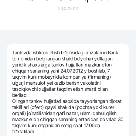
Sayohatchiga
National Green
Yevro
23.07.2012
UzCard/HUMO
Eskrou hisobvarag‘i
Hamma uchun USD uchun
Visa
Talab qilib olinguncha USD
Tariflar
Visa FIFA
Oltin omonat
Mastercard
Aksiyalar
NBU’dan oltin quymalar
Ish haqi
Kumush omonat
Milliy mobil ilovasi
Tanlovda ishtirok etish to‘g‘risidagi arizalarni (Bank
Garmin pay
tomonidan bеlgilangan shakl bo‘yicha) yo‘llagan
yuridik shaxslarga tanlov hujjatlari mazkur e’lon
Ko'p beriladigan savollar
chiqqan sananing yani 24.07.2012 y boshlab, 7
taqvim kuni mobaynida kompaniya (firmaning)
ulgurji mahsulot yetkazib bеrish vakolatini
Sayt bo‘yicha qidiring
tasdiqlovchi xujjatlar taqdim etish sharti bilan
bеriladi.
Olingan tanlov hujjatlari asosida tayyorlangan tijorat
takliflari (ofеrt) qaysi shaklda (pochta yoki kurеr
orqali) jo‘natilishidan qat’i nazar, ularni qabul qilish
Qidirish
Foydali havolalar
mazkur e’lon chiqqan sananing ertasidan boshlab 30
Ko'p beriladigan savollar
taqvim kuni o‘tganidan so‘ng soat 17:00da
to‘xtatiladi.
Matbuot markazi