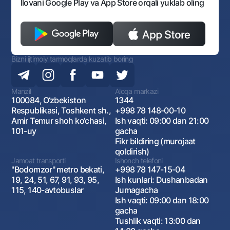
Ilovani Google Play va App Store orqali yuklab oling
Bizni ijtimoiy tarmoqlarda kuzatib boring
Manzil
Aloqa markazi
100084, O‘zbekiston
1344
Respublikasi, Toshkent sh.,
+998 78 148-00-10
Amir Temur shoh ko‘chasi,
Ish vaqti: 09:00 dan 21:00
101-uy
gacha
Fikr bildiring (murojaat
qoldirish)
Jamoat transporti
Ishonch telefoni
"Bodomzor" metro bekati,
+998 78 147-15-04
19, 24, 51, 67, 91, 93, 95,
Ish kunlari: Dushanbadan
115, 140-avtobuslar
Jumagacha
Ish vaqti: 09:00 dan 18:00
gacha
Tushlik vaqti: 13:00 dan