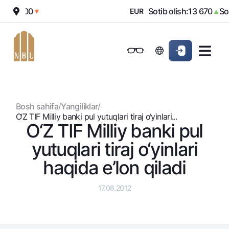
:
12 000
Sotib olish:
13 670
Soti
▼
EUR
▲
Onlayn-bank
Jismoniy shaxslarga (Milliy)
Jismoniy shaxslarga (Milliy
Oddiy versiya
Jismoniy shaxslarga
Kichik biznes uchun
Korporativ mijozl
Biznes uchun (iBank)
Biznes uchun (iBank)
Oq-qora versiya
Bosh sahifa
/
Yangiliklar
/
Shaxsiy kabinet
Shaxsiy kabinet
Ovozni yoqish
Jismoniy shaxslarga
O‘Z TIF Milliy banki pul yutuqlari tiraj o‘yinlari...
O‘Z TIF Milliy banki pul
Kreditlar
yutuqlari tiraj o‘yinlari
Ipoteka
Omonatlar
haqida e’lon qiladi
Avtokredit
Hamma uchun
Kartalar
Mikroqarz
17.08.2012
Jozibali
Bepul
Ta’lim krеditi
Pul oʻtkazmalari
Vozmojno vse
Premial
Overdraft
Talab qilib olinguncha
Valyutalar kursi