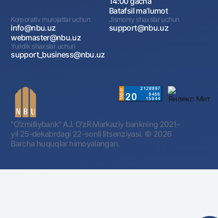
14:00 gacha
Batafsil maʼlumot
Korporativ murojatlar uchun
Jismoniy shaxslar uchun
info@nbu.uz
support@nbu.uz
webmaster@nbu.uz
Yuridik shaxslar uchun
support_business@nbu.uz
"O'zmilliybank" AJ. OʻzR Markaziy bankning 2021-
yil 25-dekabrdagi 22-sonli litsenziyasi.
© 2026
Barcha huquqlar himoyalangan.