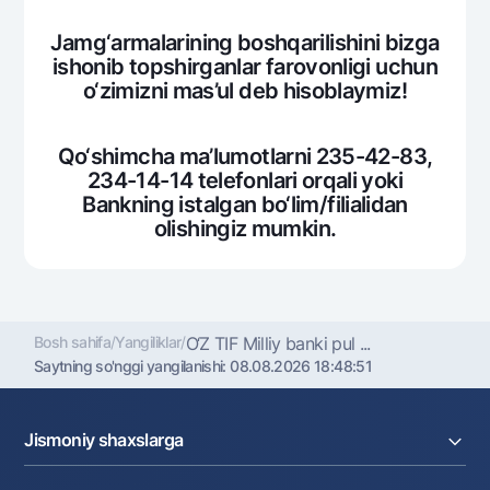
Ofis va bankomatlar
Jamg‘armalarining boshqarilishini bizga
Shaxsiy ma'lumotlarni qayta ishlashga rozilik berish
ishonib topshirganlar farovonligi uchun
o‘zimizni mas’ul dеb hisoblaymiz!
Bizni ijtimoiy tarmoqlarda kuzatib boring
Qo‘shimcha ma’lumotlarni 235-42-83,
Aloqa markazi
234-14-14 tеlеfonlari orqali yoki
+998 78 148-00-10
1344
Bankning istalgan bo‘lim/filialidan
olishingiz mumkin.
Bosh sahifa
/
Yangiliklar
/
O‘Z TIF Milliy banki pul ...
Saytning so'nggi yangilanishi:
08.08.2026 18:48:51
Jismoniy shaxslarga