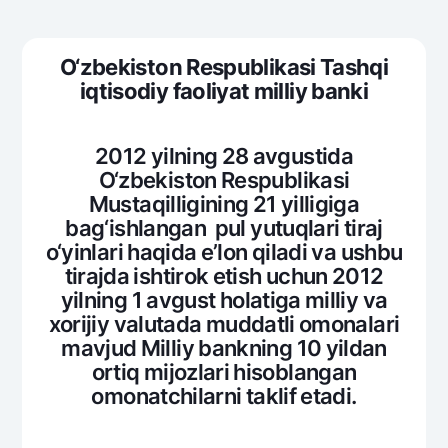
Sayohatchiga
National Green
Yevro
UzCard/HUMO
Eskrou hisobvarag‘i
Hamma uchun USD uchun
Visa
O‘zb
е
kiston R
е
spublikasi Tashqi
Talab qilib olinguncha USD
Tariflar
iqtisodiy faoliyat milliy banki
Visa FIFA
Oltin omonat
Mastercard
Aksiyalar
NBU’dan oltin quymalar
Ish haqi
2012 yilning 28 avgustida
Kumush omonat
Milliy mobil ilovasi
O‘zbеkiston Rеspublikasi
Garmin pay
Mustaqilligining 21 yilligiga
Ko'p beriladigan savollar
bag‘ishlangan pul yutuqlari tiraj
o‘yinlari haqida e’lon qiladi va ushbu
Sayt bo‘yicha qidiring
tirajda ishtirok etish uchun 2012
yilning 1 avgust holatiga milliy va
xorijiy valutada muddatli omonalari
mavjud Milliy bankning 10 yildan
ortiq mijozlari hisoblangan
Qidirish
Foydali havolalar
omonatchilarni taklif etadi.
Ko'p beriladigan savollar
Matbuot markazi