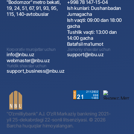
"Bodomzor" metro bekati,
+998 78 147-15-04
19, 24, 51, 67, 91, 93, 95,
Ish kunlari: Dushanbadan
115, 140-avtobuslar
Jumagacha
Ish vaqti: 09:00 dan 18:00
gacha
Tushlik vaqti: 13:00 dan
14:00 gacha
Batafsil maʼlumot
Korporativ murojatlar uchun
Jismoniy shaxslar uchun
info@nbu.uz
support@nbu.uz
webmaster@nbu.uz
Yuridik shaxslar uchun
support_business@nbu.uz
"O'zmilliybank" AJ. OʻzR Markaziy bankning 2021-
yil 25-dekabrdagi 22-sonli litsenziyasi.
© 2026
Barcha huquqlar himoyalangan.