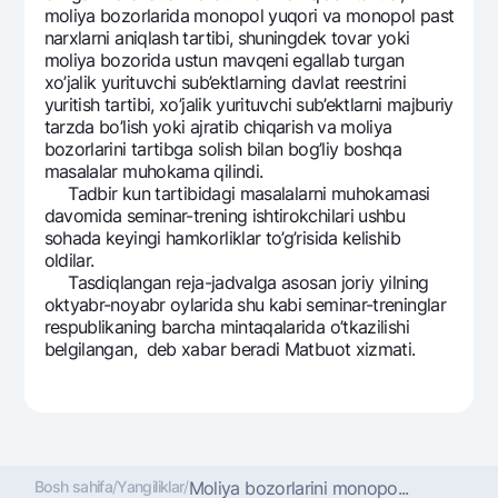
moliya bozorlarida monopol yuqori va monopol past
Ofis va bankomatlar
narxlarni aniqlash tartibi, shuningdek tovar yoki
Shaxsiy ma'lumotlarni qayta ishlashga rozilik berish
moliya bozorida ustun mavqeni egallab turgan
xo’jalik yurituvchi sub’ektlarning davlat reestrini
Bizni ijtimoiy tarmoqlarda kuzatib boring
yuritish tartibi, xo’jalik yurituvchi sub’ektlarni majburiy
tarzda bo’lish yoki ajratib chiqarish va moliya
bozorlarini tartibga solish bilan bog’liy boshqa
Aloqa markazi
masalalar muhokama qilindi.
+998 78 148-00-10
1344
Tadbir kun tartibidagi masalalarni muhokamasi
davomida seminar-trening ishtirokchilari ushbu
sohada keyingi hamkorliklar to’g’risida kelishib
oldilar.
Tasdiqlangan reja-jadvalga asosan joriy yilning
oktyabr-noyabr oylarida shu kabi seminar-treninglar
respublikaning barcha mintaqalarida o’tkazilishi
belgilangan, deb xabar beradi Matbuot xizmati.
Bosh sahifa
/
Yangiliklar
/
Moliya bozorlarini monopo...