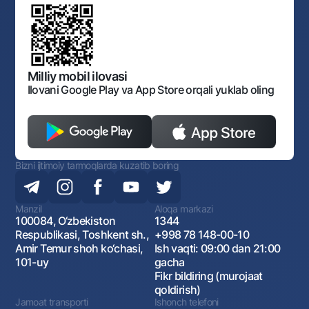
Normativ-huquqiy hujjatlar loyihalarini muhokama qilish
Shaxsiy ma'lumotlarni qayta ishlashga rozilik berish
Korporativ uslub
Normativ huquqiy hujjatlar
O‘zbekiston Tasviriy san’at galereyasi
Sayt haritasi
O'zbekiston Respublikasi Tashqi Iqtisodiy Faoliyat Milliy
Bankining ish tartibi va rejimi
Ochiq ma'lumotlar
Monopoliyaga qarshi komplaens
Milliy mobil ilovasi
Ilovani Google Play va App Store orqali yuklab oling
Bizni ijtimoiy tarmoqlarda kuzatib boring
Manzil
Aloqa markazi
100084, O‘zbekiston
1344
Respublikasi, Toshkent sh.,
+998 78 148-00-10
Amir Temur shoh ko‘chasi,
Ish vaqti: 09:00 dan 21:00
101-uy
gacha
Fikr bildiring (murojaat
qoldirish)
Jamoat transporti
Ishonch telefoni