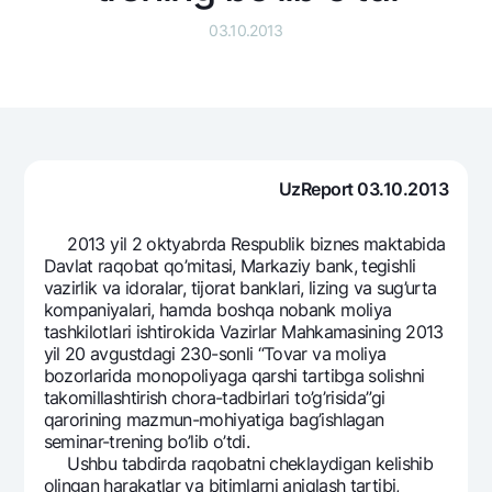
Sayohatchiga
National Green
Yevro
03.10.2013
UzCard/HUMO
Eskrou hisobvarag‘i
Hamma uchun USD uchun
Visa
Talab qilib olinguncha USD
Tariflar
Visa FIFA
Oltin omonat
Mastercard
Aksiyalar
NBU’dan oltin quymalar
Ish haqi
Kumush omonat
Milliy mobil ilovasi
UzReport 03.10.2013
Garmin pay
Ko'p beriladigan savollar
2013 yil 2 oktyabrda Respublik biznes maktabida
Davlat raqobat qo’mitasi, Markaziy bank, tegishli
vazirlik va idoralar, tijorat banklari, lizing va sug’urta
Sayt bo‘yicha qidiring
kompaniyalari, hamda boshqa nobank moliya
tashkilotlari ishtirokida Vazirlar Mahkamasining 2013
yil 20 avgustdagi 230-sonli “Tovar va moliya
bozorlarida monopoliyaga qarshi tartibga solishni
takomillashtirish chora-tadbirlari to’g’risida”gi
Qidirish
qarorining mazmun-mohiyatiga bag’ishlagan
Foydali havolalar
seminar-trening bo’lib o’tdi.
Ko'p beriladigan savollar
Ushbu tabdirda raqobatni cheklaydigan kelishib
Matbuot markazi
olingan harakatlar va bitimlarni aniqlash tartibi,