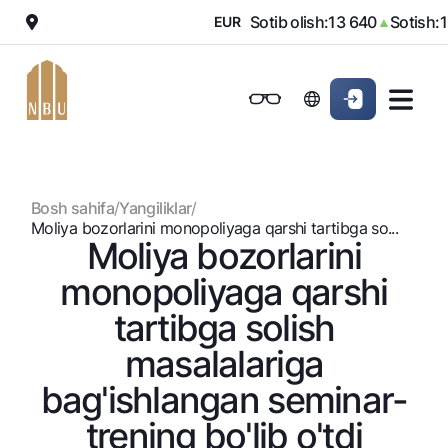
70
Sotib olish:
13 640
Sotish:
13
▼
EUR
▲
Onlayn-bank
Jismoniy shaxslarga (Milliy)
Jismoniy shaxslarga (Milliy
Oddiy versiya
Jismoniy shaxslarga
Kichik biznes uchun
Korporativ mijozl
Biznes uchun (iBank)
Biznes uchun (iBank)
Oq-qora versiya
Bosh sahifa
/
Yangiliklar
/
Shaxsiy kabinet
Shaxsiy kabinet
Ovozni yoqish
Jismoniy shaxslarga
Moliya bozorlarini monopoliyaga qarshi tartibga so...
Moliya bozorlarini
Kreditlar
monopoliyaga qarshi
Ipoteka
Omonatlar
tartibga solish
Avtokredit
Hamma uchun
masalalariga
Kartalar
Mikroqarz
Jozibali
bag'ishlangan seminar-
Bepul
Ta’lim krеditi
Pul oʻtkazmalari
Vozmojno vse
Premial
Overdraft
trening bo'lib o'tdi
Talab qilib olinguncha
Valyutalar kursi