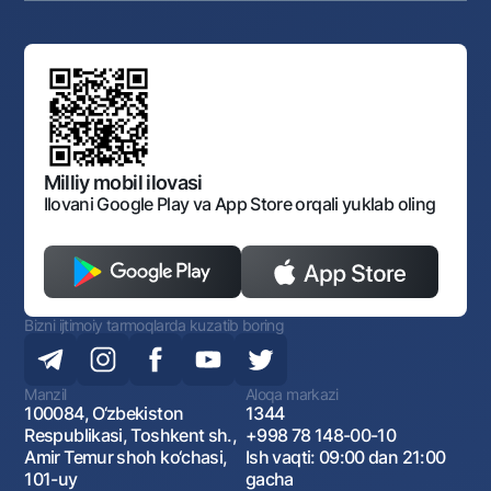
Auksionlar
Bank tarkibi
Yuqori turuvchi organlar saytlariga havolalar
Mahalla bankiri
Bank Boshqaruvi
Standart shartnomalar
Ofis va bankomatlar
Aksilkorrupsiya
Normativ-huquqiy hujjatlar loyihalarini muhokama qilish
Shaxsiy ma'lumotlarni qayta ishlashga rozilik berish
Korporativ uslub
Normativ huquqiy hujjatlar
O‘zbekiston Tasviriy san’at galereyasi
Sayt haritasi
O'zbekiston Respublikasi Tashqi Iqtisodiy Faoliyat Milliy
Bankining ish tartibi va rejimi
Ochiq ma'lumotlar
Monopoliyaga qarshi komplaens
Milliy mobil ilovasi
Ilovani Google Play va App Store orqali yuklab oling
Bizni ijtimoiy tarmoqlarda kuzatib boring
Manzil
Aloqa markazi
100084, O‘zbekiston
1344
Respublikasi, Toshkent sh.,
+998 78 148-00-10
Amir Temur shoh ko‘chasi,
Ish vaqti: 09:00 dan 21:00
101-uy
gacha