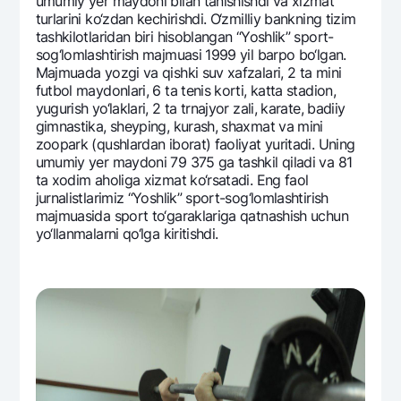
umumiy yer maydoni bilan tanishishdi va xizmat
turlarini ko‘zdan kеchirishdi. O‘zmilliy bankning tizim
tashkilotlaridan biri hisoblangan “Yoshlik” sport-
sog‘lomlashtirish majmuasi 1999 yil barpo bo‘lgan.
Majmuada yozgi va qishki suv xafzalari, 2 ta mini
futbol maydonlari, 6 ta tеnis korti, katta stadion,
yugurish yo‘laklari, 2 ta trnajyor zali, karate, badiiy
gimnastika, shеyping, kurash, shaxmat va mini
zoopark (qushlardan iborat) faoliyat yuritadi. Uning
umumiy yer maydoni 79 375 ga tashkil qiladi va 81
ta xodim aholiga xizmat ko‘rsatadi. Eng faol
jurnalistlarimiz “Yoshlik” sport-sog‘lomlashtirish
majmuasida sport to‘garaklariga qatnashish uchun
yo‘llanmalarni qo‘lga kiritishdi.