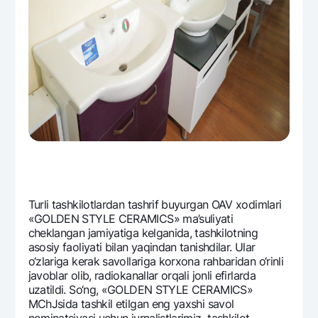
Turli tashkilotlardan tashrif buyurgan OAV xodimlari
«GOLDEN STYLE CERAMICS» ma’suliyati
chеklangan jamiyatiga kеlganida, tashkilotning
asosiy faoliyati bilan yaqindan tanishdilar. Ular
o‘zlariga kеrak savollariga korxona rahbaridan o‘rinli
javoblar olib, radiokanallar orqali jonli efirlarda
uzatildi. So‘ng, «GOLDEN STYLE CERAMICS»
MChJsida tashkil etilgan eng yaxshi savol