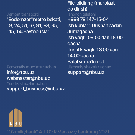
Fikr bildiring (murojaat
qoldirish)
Jamoat transporti
Ishonch telefoni
"Bodomzor" metro bekati,
+998 78 147-15-04
19, 24, 51, 67, 91, 93, 95,
Ish kunlari: Dushanbadan
115, 140-avtobuslar
Jumagacha
Ish vaqti: 09:00 dan 18:00
gacha
Tushlik vaqti: 13:00 dan
14:00 gacha
Batafsil maʼlumot
Korporativ murojatlar uchun
Jismoniy shaxslar uchun
info@nbu.uz
support@nbu.uz
webmaster@nbu.uz
Yuridik shaxslar uchun
support_business@nbu.uz
"O'zmilliybank" AJ. OʻzR Markaziy bankning 2021-