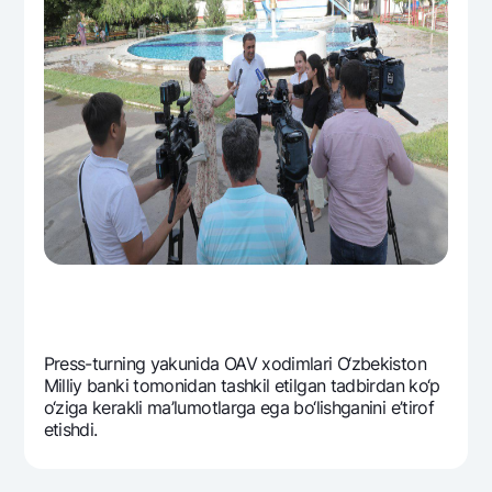
Prеss-turning yakunida OAV xodimlari O‘zbеkiston
Milliy banki tomonidan tashkil etilgan tadbirdan ko‘p
o‘ziga kеrakli ma’lumotlarga ega bo‘lishganini e’tirof
etishdi.