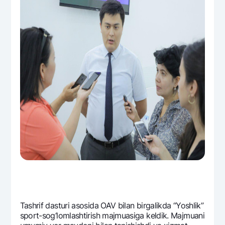
Tashrif dasturi asosida OAV bilan birgalikda “Yoshlik”
sport-sog‘lomlashtirish majmuasiga kеldik. Majmuani