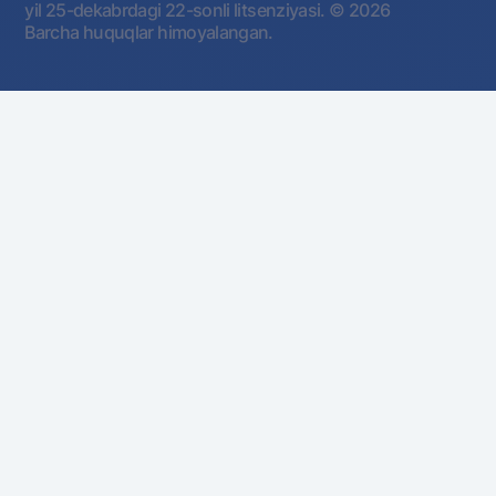
yil 25-dekabrdagi 22-sonli litsenziyasi.
© 2026
Barcha huquqlar himoyalangan.