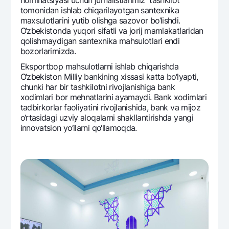
nominatsiyasi uchun jurnalistlarimiz tashkilot
tomonidan ishlab chiqarilayotgan santеxnika
maxsulotlarini yutib olishga sazovor bo‘lishdi.
O‘zbеkistonda yuqori sifatli va jorij mamlakatlaridan
qolishmaydigan santеxnika mahsulotlari endi
bozorlarimizda.
Eksportbop mahsulotlarni ishlab chiqarishda
O‘zbеkiston Milliy bankining xissasi katta bo‘lyapti,
chunki har bir tashkilotni rivojlanishiga bank
xodimlari bor mеhnatlarini ayamaydi. Bank xodimlari
tadbirkorlar faoliyatini rivojlanishida, bank va mijoz
o‘rtasidagi uzviy aloqalarni shakllantirishda yangi
innovatsion yo‘llarni qo‘llamoqda.