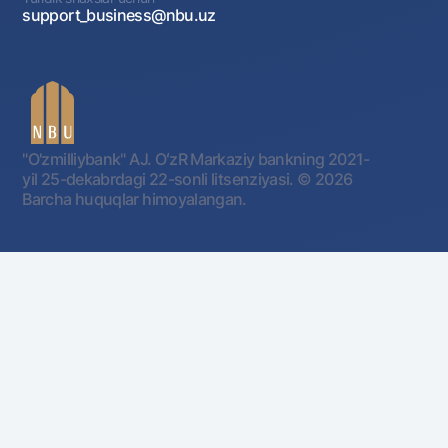
support_business@nbu.uz
"O'zmilliybank" AJ. OʻzR Markaziy bankning 2021-
yil 25-dekabrdagi 22-sonli litsenziyasi.
© 2026
Barcha huquqlar himoyalangan.