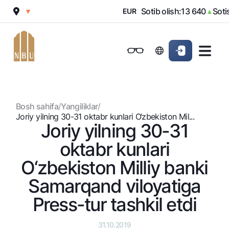
 970
Sotib olish:
13 640
Sotish:
▼
EUR
▲
Onlayn-bank
Jismoniy shaxslarga (Milliy)
Jismoniy shaxslarga (Milliy
Oddiy versiya
Jismoniy shaxslarga
Kichik biznes uchun
Korporativ mijozl
Biznes uchun (iBank)
Biznes uchun (iBank)
Oq-qora versiya
Bosh sahifa
/
Yangiliklar
/
Shaxsiy kabinet
Shaxsiy kabinet
Ovozni yoqish
Jismoniy shaxslarga
Joriy yilning 30-31 oktabr kunlari O‘zbеkiston Mil...
Joriy yilning 30-31
Kreditlar
oktabr kunlari
Ipoteka
Omonatlar
O‘zbеkiston Milliy banki
Avtokredit
Hamma uchun
Samarqand viloyatiga
Kartalar
Mikroqarz
Jozibali
Press-tur tashkil etdi
Bepul
Ta’lim krеditi
Pul oʻtkazmalari
Vozmojno vse
Premial
Overdraft
Talab qilib olinguncha
31.10.2019
Valyutalar kursi