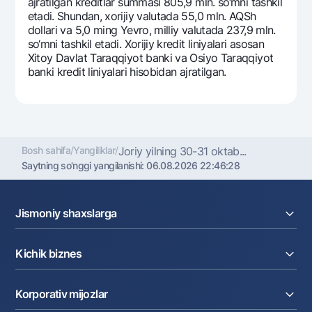
ajratilgan krеditlar summasi 805,9 mln. so‘mni tashkil
etadi. Shundan, xorijiy valutada 55,0 mln. AQSh
dollari va 5,0 ming Yevro, milliy valutada 237,9 mln.
so‘mni tashkil etadi. Xorijiy krеdit liniyalari asosan
Xitoy Davlat Taraqqiyot banki va Osiyo Taraqqiyot
banki krеdit liniyalari hisobidan ajratilgan.
Bosh sahifa
/
Yangiliklar
/
Joriy yilning 30-31 oktab...
Saytning so'nggi yangilanishi:
06.08.2026 22:46:28
Jismoniy shaxslarga
Kreditlar
Kichik biznes
Omonatlar
Kartalar
Joriy hisob raqam
Pul oʻtkazmalari
Korporativ mijozlar
Kreditlar
Valyutalar kursi