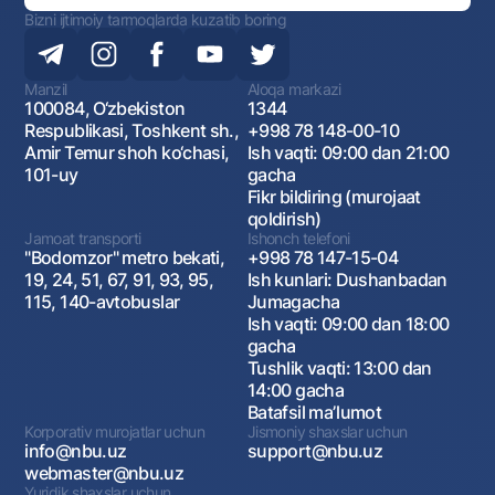
Bizni ijtimoiy tarmoqlarda kuzatib boring
Manzil
Aloqa markazi
100084, O‘zbekiston
1344
Respublikasi, Toshkent sh.,
+998 78 148-00-10
Amir Temur shoh ko‘chasi,
Ish vaqti: 09:00 dan 21:00
101-uy
gacha
Fikr bildiring (murojaat
qoldirish)
Jamoat transporti
Ishonch telefoni
"Bodomzor" metro bekati,
+998 78 147-15-04
19, 24, 51, 67, 91, 93, 95,
Ish kunlari: Dushanbadan
115, 140-avtobuslar
Jumagacha
Ish vaqti: 09:00 dan 18:00
gacha
Tushlik vaqti: 13:00 dan
14:00 gacha
Batafsil maʼlumot
Korporativ murojatlar uchun
Jismoniy shaxslar uchun
info@nbu.uz
support@nbu.uz
webmaster@nbu.uz
Yuridik shaxslar uchun