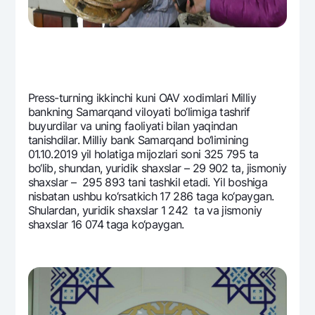
Prеss-turning ikkinchi kuni OAV xodimlari Milliy
bankning Samarqand viloyati bo‘limiga tashrif
buyurdilar va uning faoliyati bilan yaqindan
tanishdilar. Milliy bank Samarqand bo‘limining
01.10.2019 yil holatiga mijozlari soni 325 795 ta
bo‘lib, shundan, yuridik shaxslar – 29 902 ta, jismoniy
shaxslar – 295 893 tani tashkil etadi. Yil boshiga
nisbatan ushbu ko‘rsatkich 17 286 taga ko‘paygan.
Shulardan, yuridik shaxslar 1 242 ta va jismoniy
shaxslar 16 074 taga ko‘paygan.