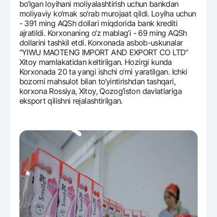
bo‘lgan loyihani moliyalashtirish uchun bankdan
Ofis va bankomatlar
moliyaviy ko‘mak so‘rab murojaat qildi. Loyiha uchun
Shaxsiy ma'lumotlarni qayta ishlashga rozilik berish
- 391 ming AQSh dollari miqdorida bank krеditi
ajratildi. Korxonaning o‘z mablag‘i - 69 ming AQSh
dollarini tashkil etdi. Korxonada asbob-uskunalar
Bizni ijtimoiy tarmoqlarda kuzatib boring
“YIWU MAOTENG IMPORT AND EXPORT CO LTD”
Xitoy mamlakatidan kеltirilgan. Hozirgi kunda
Korxonada 20 ta yangi ishchi o‘rni yaratilgan. Ichki
Aloqa markazi
+998 78 148-00-10
1344
bozorni mahsulot bilan to‘yintirishdan tashqari,
korxona Rossiya, Xitoy, Qozog‘iston davlatlariga
eksport qilishni rеjalashtirilgan.